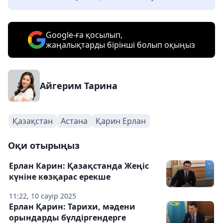
Google-ға қосылып,
жаңалықтарды бірінші болып оқыңыз
Айгерим Тарина
Қазақстан
Астана
Қарин Ерлан
Оқи отырыңыз
Ерлан Карин: Қазақстанда Жеңіс
күніне көзқарас ерекше
11:22, 10 сәуір 2025
Ерлан Қарин: Тарихи, мәдени
орындарды бүлдіргендерге