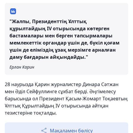
"Жалпы, Президенттің Ұлттық
құрылтайдың IV отырысында көтерген
бастамалары мен берген тапсырмалары
мемлекеттік органдар үшін де, бүкіл қоғам
үшін де еліміздің ұзақ мерзімге арналған
даму бағдарын айқындайды."
Ерлан Карин
28 наурызда Қарин журналистер Динара Сәтжан
мен Әділ Сейфуллинге сұхбат берді. Әңгімелесу
барысында ол Президент Қасым-Жомарт Тоқаевтың
Ұлттық Құрылтайдың IV отырысында айтқан
тезистеріне тоқталды.
Мақаламен бөлісу