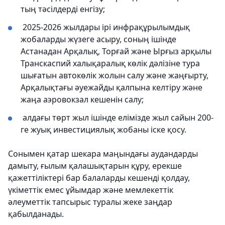
тың тәсілдерді енгізу;
2025-2026 жылдары ірі инфрақұрылымдық
жобаларды жүзеге асыру, соның ішінде
Астанадан Арқалық, Торғай және Ырғыз арқылы
Транскаспий халықаралық көлік дәлізіне тура
шығатын автокөлік жолын салу және жаңғырту,
Арқалықтағы әуежайды қалпына келтіру және
жаңа аэровокзал кешенін салу;
алдағы төрт жыл ішінде елімізде жыл сайын 200-
ге жуық инвестициялық жобаны іске қосу.
Сонымен қатар шекара маңындағы аудандарды
дамыту, ғылым қалашықтарын құру, ерекше
қажеттіліктері бар балаларды кешенді қолдау,
үкіметтік емес ұйымдар және мемлекеттік
әлеуметтік тапсырыс туралы жеке заңдар
қабылданады.