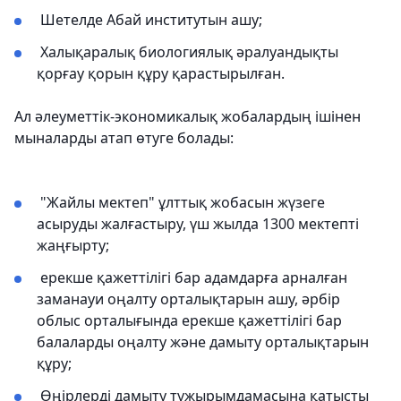
Шетелде Абай институтын ашу;
Халықаралық биологиялық әралуандықты
қорғау қорын құру қарастырылған.
Ал әлеуметтік-экономикалық жобалардың ішінен
мыналарды атап өтуге болады:
"Жайлы мектеп" ұлттық жобасын жүзеге
асыруды жалғастыру, үш жылда 1300 мектепті
жаңғырту;
ерекше қажеттілігі бар адамдарға арналған
заманауи оңалту орталықтарын ашу, әрбір
облыс орталығында ерекше қажеттілігі бар
балаларды оңалту және дамыту орталықтарын
құру;
Өңірлерді дамыту тұжырымдамасына қатысты