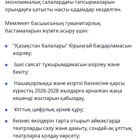
экономикалық салалардағы тапсырмаларын
орындауға қатысты нақты қадамдар көзделген.
Мемлекет басшысының гуманитарлық
бастамаларын жүзеге асыру үшін:
"Қазақстан балалары" бірыңғай бағдарламасын
әзірлеу;
Ішкі саясат тұжырымдамасын әзірлеу және
бекіту;
Нашақорлыққа және есірткі бизнесіне қарсы
күрестің 2026-2028 жылдарға арналған жаңа
кешенді жоспарын қабылдау,
Ұлттық цифрлық архив құру;
бизнес өкілдерін тарта отырып аймақтарда
театрларды салу және дамыту, сондай-ақ ұлттық
театрларға қолдау көрсету;