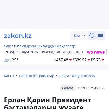
Қаз
Саясат
Әлем
Қаржы
Оқиға
Құқық
Мақалалар
#Референдум-2026
#Қазақстан мақтанышы
+25°
$
467.48
€
539.52
₽
5.73
Басты
Барлық жаңалықтар
Саясат жаңалықтары
Саясат
11:29, 01 сәуір 2025
Ерлан Қарин Президент
бастамаларын жүзеге