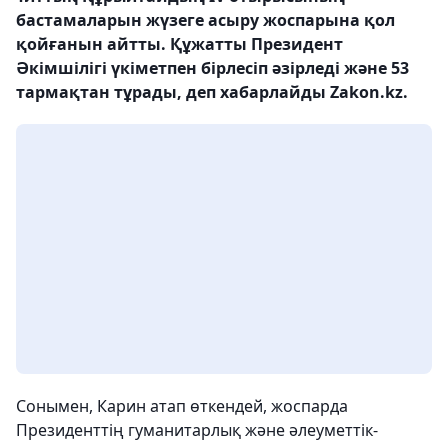
бастамаларын жүзеге асыру жоспарына қол
қойғанын айтты. Құжатты Президент
Әкімшілігі үкіметпен бірлесіп әзірледі және 53
тармақтан тұрады, деп хабарлайды Zakon.kz.
Сонымен, Карин атап өткендей, жоспарда
Президенттің гуманитарлық және әлеуметтік-