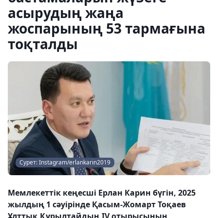
асырудың жаңа
жоспарының 53 тармағына
тоқталды
Сурет: Instagram/erlankarin2019
Мемлекеттік кеңесші Ерлан Карин бүгін, 2025
жылдың 1 сәуірінде Қасым-Жомарт Тоқаев
Ұлттық Құрылтайдың IV отырысының