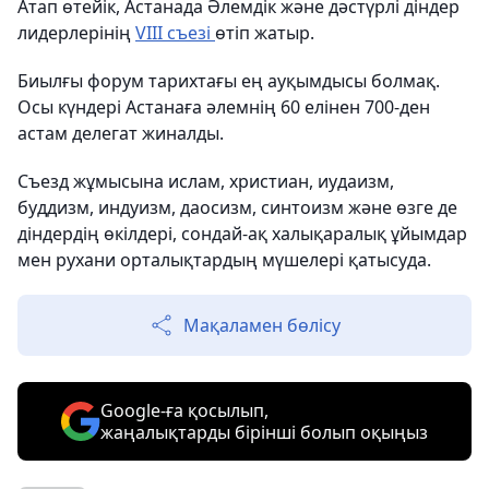
Атап өтейік, Астанада Әлемдік және дәстүрлі діндер
лидерлерінің
VIII съезі
өтіп жатыр.
Биылғы форум тарихтағы ең ауқымдысы болмақ.
Осы күндері Астанаға әлемнің 60 елінен 700-ден
астам делегат жиналды.
Съезд жұмысына ислам, христиан, иудаизм,
буддизм, индуизм, даосизм, синтоизм және өзге де
діндердің өкілдері, сондай-ақ халықаралық ұйымдар
мен рухани орталықтардың мүшелері қатысуда.
Мақаламен бөлісу
Google-ға қосылып,
жаңалықтарды бірінші болып оқыңыз