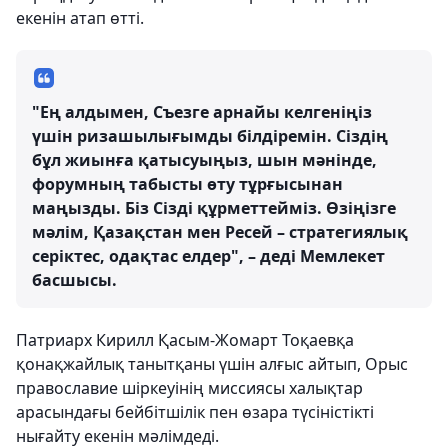
екенін атап өтті.
"Ең алдымен, Съезге арнайы келгеніңіз
үшін ризашылығымды білдіремін. Сіздің
бұл жиынға қатысуыңыз, шын мәнінде,
форумның табысты өту тұрғысынан
маңызды. Біз Сізді құрметтейміз. Өзіңізге
мәлім, Қазақстан мен Ресей – стратегиялық
серіктес, одақтас елдер", – деді Мемлекет
басшысы.
Патриарх Кирилл Қасым-Жомарт Тоқаевқа
қонақжайлық танытқаны үшін алғыс айтып, Орыс
православие шіркеуінің миссиясы халықтар
арасындағы бейбітшілік пен өзара түсіністікті
нығайту екенін мәлімдеді.