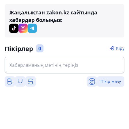
Жаңалықтан zakon.kz сайтында
хабардар болыңыз:
Пікірлер
0
Кіру
Пікір жазу