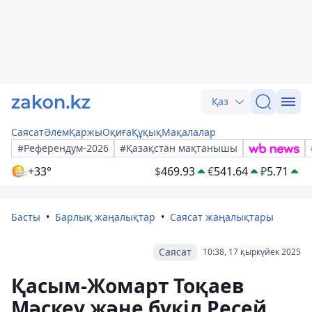
Қаз
Саясат
Әлем
Қаржы
Оқиға
Құқық
Мақалалар
#Референдум-2026
#Қазақстан мақтанышы
+33°
$
469.93
€
541.64
₽
5.71
Басты
Барлық жаңалықтар
Саясат жаңалықтары
Саясат
10:38, 17 қыркүйек 2025
Қасым-Жомарт Тоқаев
Мәскеу және бүкіл Ресей