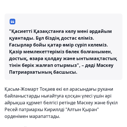
"Қасиетті Қазақстанға келу мені әрдайым
қуантады. Бұл біздің достас еліміз.
Ғасырлар бойы қатар өмір сүріп келеміз.
Қазір мемлекеттеріміз бөлек болғанымен,
достық, өзара қолдау және ынтымақтастық
тінін берік жалғап отырмыз", – деді Мәскеу
Патриархатының басшысы.
Қасым-Жомарт Тоқаев екі ел арасындағы рухани
байланыстарды нығайтуға қосқан үлесі үшін әрі
айрықша құрмет белгісі ретінде Мәскеу және бүкіл
Ресей патриархы Кириллді "Алтын Қыран"
орденімен марапаттады.