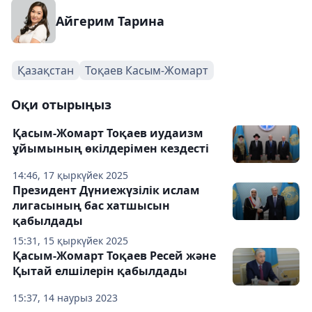
Айгерим Тарина
Қазақстан
Тоқаев Касым-Жомарт
Оқи отырыңыз
Қасым-Жомарт Тоқаев иудаизм
ұйымының өкілдерімен кездесті
14:46, 17 қыркүйек 2025
Президент Дүниежүзілік ислам
лигасының бас хатшысын
қабылдады
15:31, 15 қыркүйек 2025
Қасым-Жомарт Тоқаев Ресей және
Қытай елшілерін қабылдады
15:37, 14 наурыз 2023