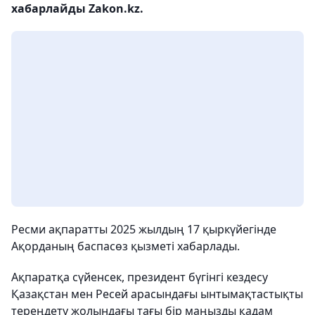
хабарлайды Zakon.kz.
Ресми ақпаратты 2025 жылдың 17 қыркүйегінде
Ақорданың баспасөз қызметі хабарлады.
Ақпаратқа сүйенсек, президент бүгінгі кездесу
Қазақстан мен Ресей арасындағы ынтымақтастықты
тереңдету жолындағы тағы бір маңызды қадам