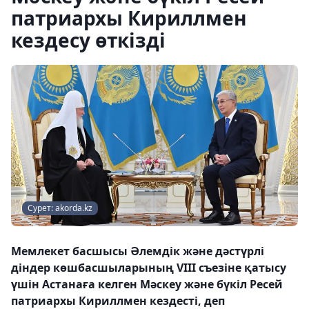
патриархы Кириллмен
кездесу өткізді
Сурет: akorda.kz
Мемлекет басшысы Әлемдік және дәстүрлі
діндер көшбасшыларының VIII cъезіне қатысу
үшін Астанаға келген Мәскеу және бүкіл Ресей
патриархы Кириллмен кездесті, деп