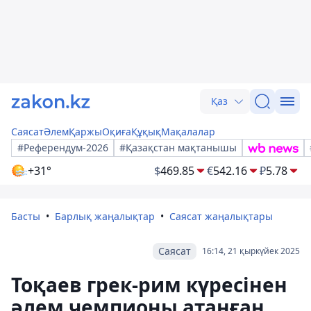
Қаз
Саясат
Әлем
Қаржы
Оқиға
Құқық
Мақалалар
#Референдум-2026
#Қазақстан мақтанышы
+31°
$
469.85
€
542.16
₽
5.78
Басты
Барлық жаңалықтар
Саясат жаңалықтары
Саясат
16:14, 21 қыркүйек 2025
Тоқаев грек-рим күресінен
әлем чемпионы атанған