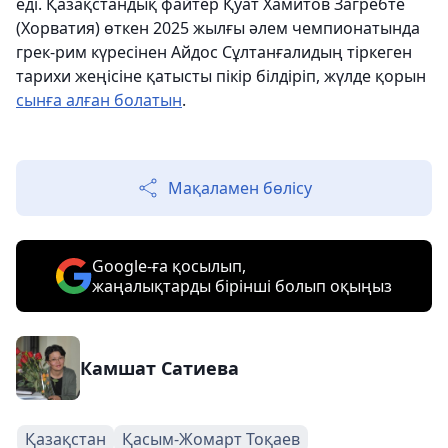
еді. Қазақстандық файтер Қуат Хамитов Загребте
(Хорватия) өткен 2025 жылғы әлем чемпионатында
грек-рим күресінен Айдос Сұлтанғалидың тіркеген
тарихи жеңісіне қатысты пікір білдіріп, жүлде қорын
сынға алған болатын
.
Мақаламен бөлісу
Google-ға қосылып,
жаңалықтарды бірінші болып оқыңыз
Камшат Сатиева
Қазақстан
Қасым-Жомарт Тоқаев