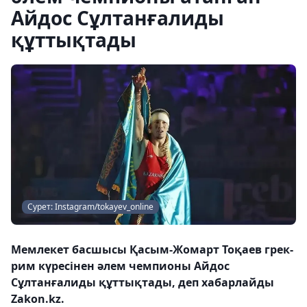
Айдос Сұлтанғалиды
құттықтады
Сурет: Instagram/tokayev_online
Мемлекет басшысы Қасым-Жомарт Тоқаев грек-
рим күресінен әлем чемпионы Айдос
Сұлтанғалиды құттықтады, деп хабарлайды
Zakon.kz.