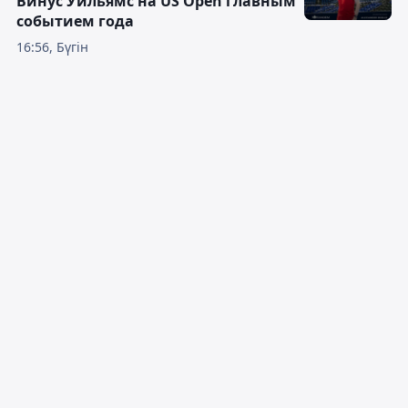
Винус Уильямс на US Open главным
событием года
16:56, Бүгін