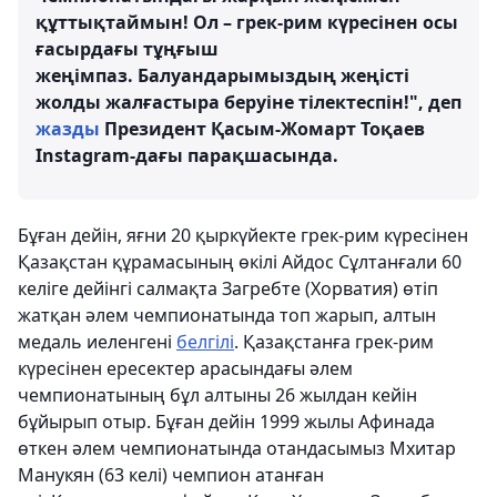
құттықтаймын! Ол – грек-рим күресінен осы
ғасырдағы тұңғыш
жеңімпаз. Балуандарымыздың жеңісті
жолды жалғастыра беруіне тілектеспін!", деп
жазды
Президент Қасым-Жомарт Тоқаев
Instagram-дағы парақшасында.
Бұған дейін, яғни 20 қыркүйекте грек-рим күресінен
Қазақстан құрамасының өкілі Айдос Сұлтанғали 60
келіге дейінгі салмақта Загребте (Хорватия) өтіп
жатқан әлем чемпионатында топ жарып, алтын
медаль иеленгені
белгілі
. Қазақстанға грек-рим
күресінен ересектер арасындағы әлем
чемпионатының бұл алтыны 26 жылдан кейін
бұйырып отыр. Бұған дейін 1999 жылы Афинада
өткен әлем чемпионатында отандасымыз Мхитар
Манукян (63 келі) чемпион атанған