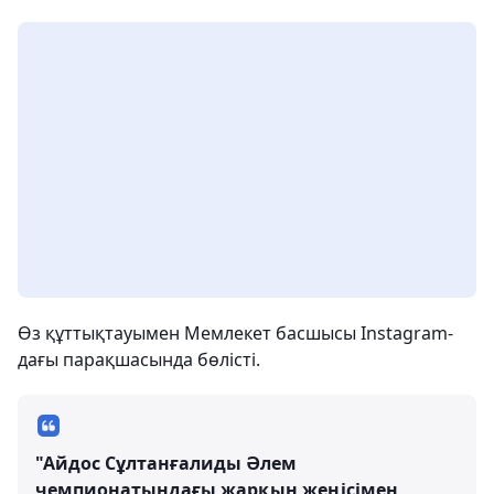
Өз құттықтауымен Мемлекет басшысы Instagram-
дағы парақшасында бөлісті.
"Айдос Сұлтанғалиды Әлем
чемпионатындағы жарқын жеңісімен