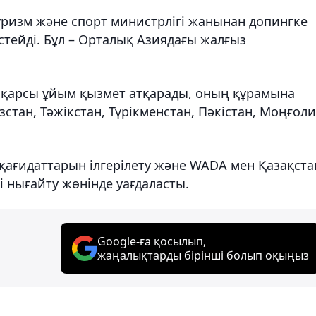
Туризм және спорт министрлігі жанынан допингке
тейді. Бұл – Орталық Азиядағы жалғыз
е қарсы ұйым қызмет атқарады, оның құрамына
стан, Тәжікстан, Түрікменстан, Пәкістан, Моңғол
 қағидаттарын ілгерілету және WADA мен Қазақста
і нығайту жөнінде уағдаласты.
Google-ға қосылып,
жаңалықтарды бірінші болып оқыңыз