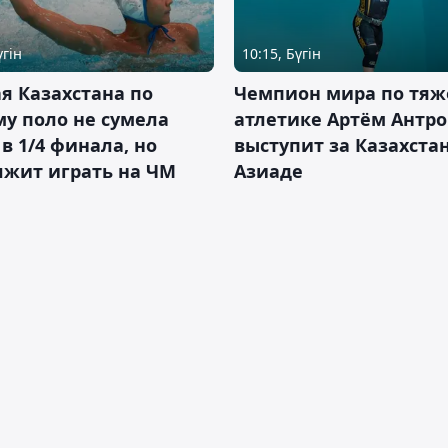
үгін
10:15, Бүгін
я Казахстана по
Чемпион мира по тяж
у поло не сумела
атлетике Артём Антро
в 1/4 финала, но
выступит за Казахста
лжит играть на ЧМ
Азиаде