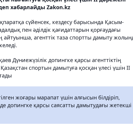
деп хабарлайды Zakon.kz
қпаратқа сүйенсек, кездесу барысында Қасым-
далдық пен әділдік қағидаттарын қорғаудағы
ің айтуынша, агенттік таза спортты дамыту жолын
келеді.
ев Дүниежүзілік допингке қарсы агенттіктің
Қазақстан спортын дамытуға қосқан үлесі үшін ІІ
ттады
тілген жоғары марапат үшін алғысын білдіріп,
де допингке қарсы саясатты дамытудағы жетекші