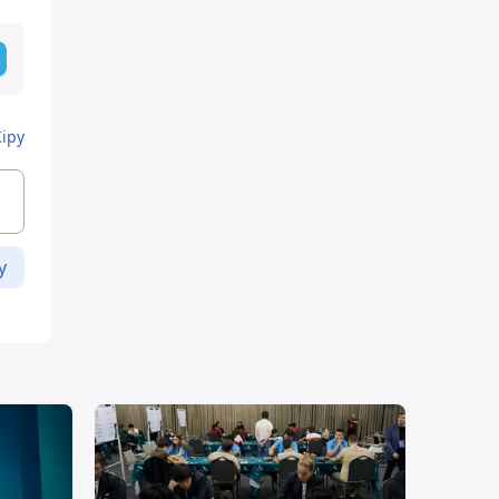
Кіру
у