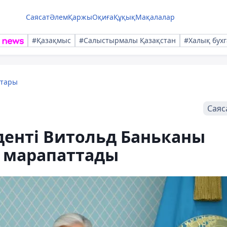
Саясат
Әлем
Қаржы
Оқиға
Құқық
Мақалалар
#Қазақмыс
#Салыстырмалы Қазақстан
#Халық бухг
қтары
Саяс
денті Витольд Баньканы
н марапаттады