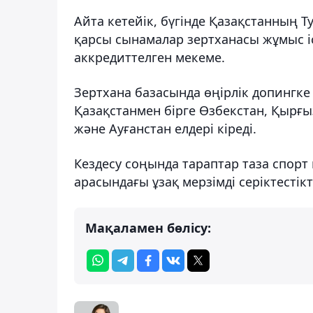
Айта кетейік, бүгінде Қазақстанның 
қарсы сынамалар зертханасы жұмыс іс
аккредиттелген мекеме.
Зертхана базасында өңірлік допингк
Қазақстанмен бірге Өзбекстан, Қырғыз
және Ауғанстан елдері кіреді.
Кездесу соңында тараптар таза спорт
арасындағы ұзақ мерзімді серіктестікт
Мақаламен бөлісу: