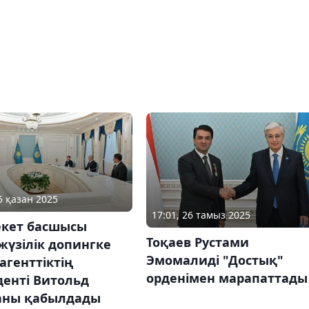
5 қазан 2025
17:01, 26 тамыз 2025
кет басшысы
Тоқаев Рустами
жүзілік допингке
Эмомалиді "Достық"
агенттіктің
орденімен марапаттады
денті Витольд
аны қабылдады