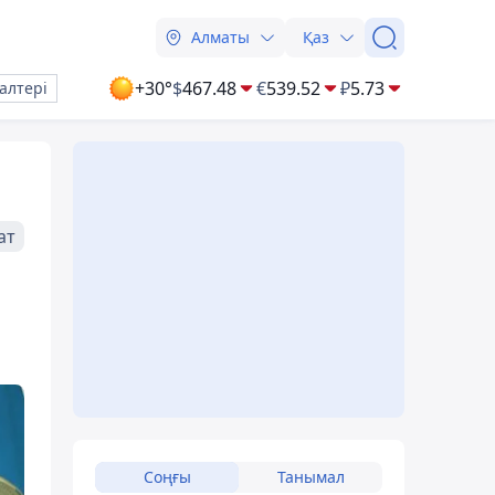
Алматы
Қаз
+30°
$
467.48
€
539.52
₽
5.73
алтері
ат
Соңғы
Танымал