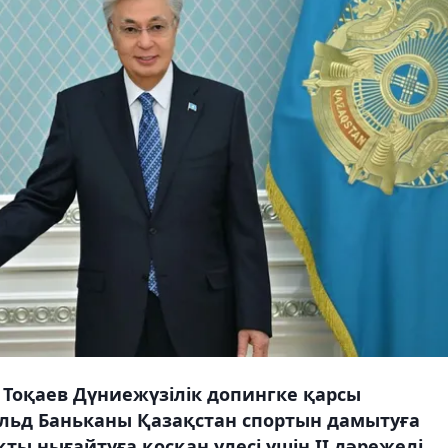
оқаев Дүниежүзілік допингке қарсы
тольд Баньканы Қазақстан спортын дамытуға
 нығайтуға қосқан үлесі үшін ІІ дәрежелі