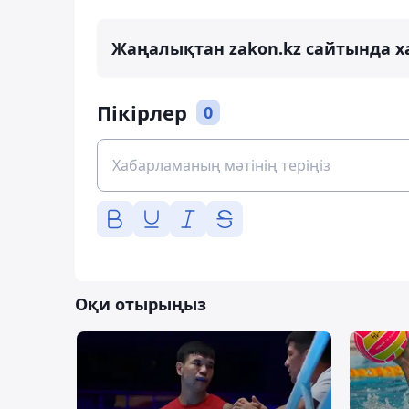
Жаңалықтан zakon.kz сайтында х
Пікірлер
0
Оқи отырыңыз