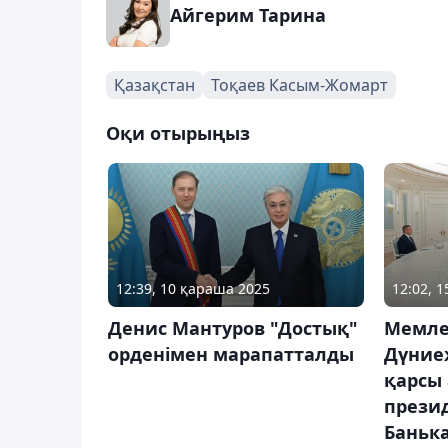
Айгерим Тарина
Қазақстан
Тоқаев Касым-Жомарт
Оқи отырыңыз
12:39, 10 қараша 2025
12:02, 1
Денис Мантуров "Достық"
Мемле
орденімен марапатталды
Дүние
қарсы 
прези
Баньк