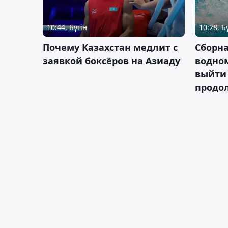
10:44, Бүгін
10:28, Б
Почему Казахстан медлит с
Сборна
заявкой боксёров на Азиаду
водном
выйти 
продо