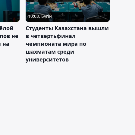
10:03, Бүгін
ёлой
Студенты Казахстана вышли
пов не
в четвертьфинал
н на
чемпионата мира по
шахматам среди
университетов