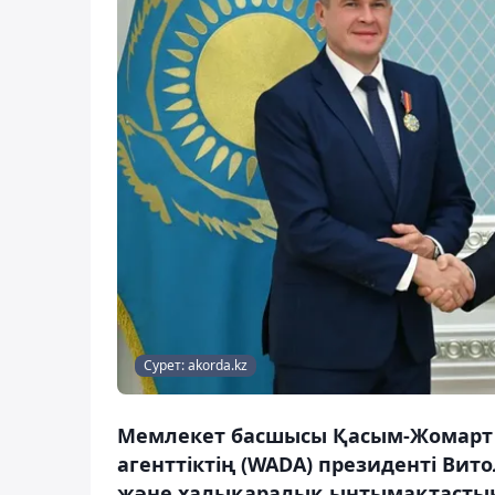
Сурет: akorda.kz
Мемлекет басшысы Қасым-Жомарт Т
агенттіктің (WADA) президенті Ви
және халықаралық ынтымақтастықты