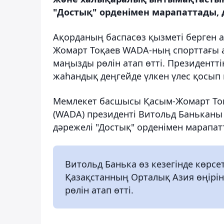
"Достық" орденімен марапаттады, 
Ақорданың баспасөз қызметі берген а
Жомарт Тоқаев WADA-ның спорттағы а
маңызды рөлін атап өтті. Президентт
жаһандық деңгейде үлкен үлес қосып 
Мемлекет басшысы Қасым-Жомарт Тоқа
(WADA) президенті Витольд Баньканы 
дәрежелі "Достық" орденімен марапа
Витольд Банька өз кезегінде көрсе
Қазақстанның Орталық Азия өңірін
рөлін атап өтті.