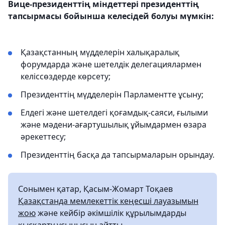
Вице-президенттің міндеттері президенттің
тапсырмасы бойынша келесідей болуы мүмкін:
Қазақстанның мүдделерін халықаралық
форумдарда және шетелдік делегациялармен
келіссөздерде көрсету;
Президенттің мүдделерін Парламентте ұсыну;
Елдегі және шетелдегі қоғамдық-саяси, ғылыми
және мәдени-ағартушылық ұйымдармен өзара
әрекеттесу;
Президенттің басқа да тапсырмаларын орындау.
Сонымен қатар, Қасым-Жомарт Тоқаев
Қазақстанда мемлекеттік кеңесші лауазымын
жою
және кейбір әкімшілік құрылымдарды