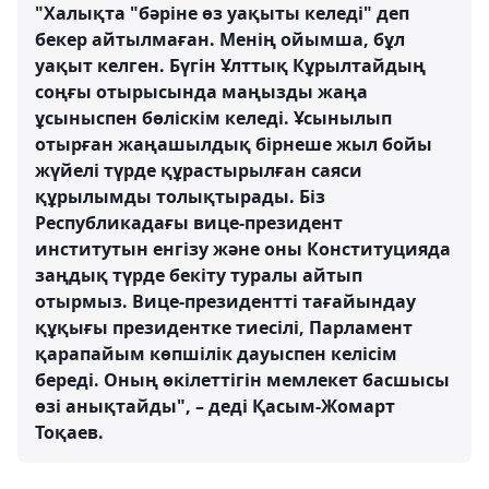
"Халықта "бәріне өз уақыты келеді" деп
бекер айтылмаған. Менің ойымша, бұл
уақыт келген. Бүгін Ұлттық Кұрылтайдың
соңғы отырысында маңызды жаңа
ұсыныспен бөліскім келеді. Ұсынылып
отырған жаңашылдық бірнеше жыл бойы
жүйелі түрде құрастырылған саяси
құрылымды толықтырады. Біз
Республикадағы вице-президент
институтын енгізу және оны Конституцияда
заңдық түрде бекіту туралы айтып
отырмыз. Вице-президентті тағайындау
құқығы президентке тиесілі, Парламент
қарапайым көпшілік дауыспен келісім
береді. Оның өкілеттігін мемлекет басшысы
өзі анықтайды", – деді Қасым-Жомарт
Тоқаев.