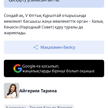
қысқарту ұсынысын айтты.
Сондай-ақ, V Ұлттық Кұрылтай отырысында
мемлекет басшысы жаңа мемлекеттік орган – Халық
Кеңесін (Народный Совет) құру туралы да
жариялады.
Мақаламен бөлісу
Google-ға қосылып,
жаңалықтарды бірінші болып оқыңыз
Айгерим Тарина
Қазақстан
Тоқаев Касым-Жомарт