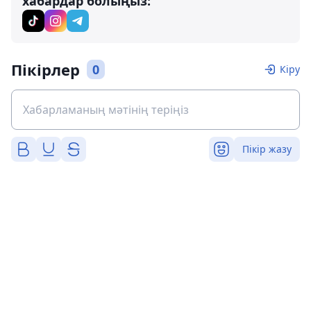
хабардар болыңыз:
Пікірлер
0
Кіру
Пікір жазу