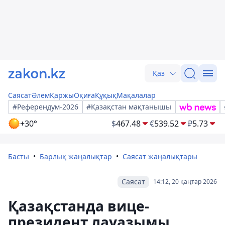
Қаз
Саясат
Әлем
Қаржы
Оқиға
Құқық
Мақалалар
#Референдум-2026
#Қазақстан мақтанышы
+30°
$
467.48
€
539.52
₽
5.73
Басты
Барлық жаңалықтар
Саясат жаңалықтары
Саясат
14:12, 20 қаңтар 2026
Қазақстанда вице-
президент лауазымы