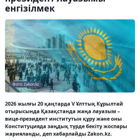
енгізілмек
Фото: Zakon.kz
2026 жылғы 20 қаңтарда V Ұлттық Кұрылтай
отырысында Қазақстанда жаңа лауазым –
вице-президент институтын құру және оны
Конституцияда заңдық түрде бекіту жоспары
жарияланды, деп хабарлайды Zakon.kz.