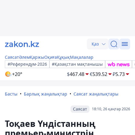
Қаз
Саясат
Әлем
Қаржы
Оқиға
Құқық
Мақалалар
#Референдум-2026
#Қазақстан мақтанышы
+20°
$
467.48
€
539.52
₽
5.73
Басты
Барлық жаңалықтар
Саясат жаңалықтары
Саясат
18:10, 26 қаңтар 2026
Тоқаев Үндістанның
премьер-министрін