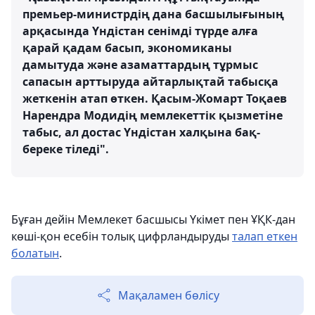
премьер-министрдің дана басшылығының
арқасында Үндістан сенімді түрде алға
қарай қадам басып, экономиканы
дамытуда және азаматтардың тұрмыс
сапасын арттыруда айтарлықтай табысқа
жеткенін атап өткен. Қасым-Жомарт Тоқаев
Нарендра Модидің мемлекеттік қызметіне
табыс, ал достас Үндістан халқына бақ-
береке тіледі".
Бұған дейін Мемлекет басшысы Үкімет пен ҰҚК-дан
көші-қон есебін толық цифрландыруды
талап еткен
болатын
.
Мақаламен бөлісу