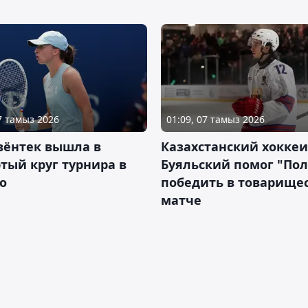
07 тамыз 2026
01:09, 07 тамыз 2026
вёнтек вышла в
Казахстанский хоккеи
тый круг турнира в
Буяльский помог "По
о
победить в товарище
матче