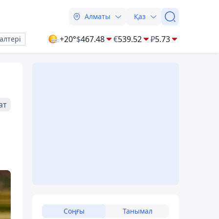
Алматы
Қаз
+20°
$
467.48
€
539.52
₽
5.73
алтері
ат
Соңғы
Танымал