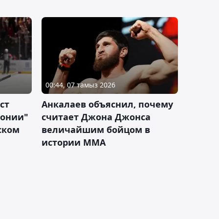
00:44, 07 тамыз 2026
ст
Анкалаев объяснил, почему
лонии"
считает Джона Джонса
ском
величайшим бойцом в
истории ММА