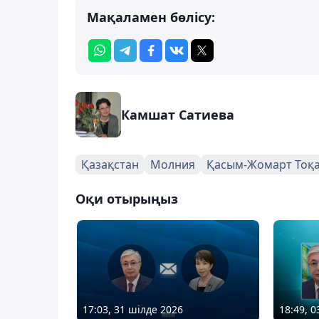
Мақаламен бөлісу:
Камшат Сатиева
Қазақстан
Молния
Қасым-Жомарт Тоқ
Оқи отырыңыз
17:03, 31 шілде 2026
18:49, 