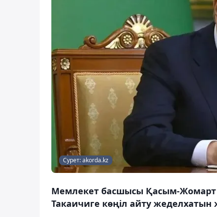
Сурет: akorda.kz
Мемлекет басшысы Қасым-Жомарт 
Такаичиге көңіл айту жеделхатын 