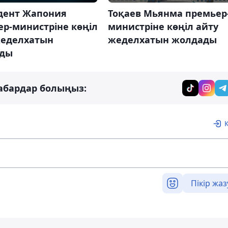
дент Жапония
Тоқаев Мьянма премьер
р-министріне көңіл
министріне көңіл айту
жеделхатын
жеделхатын жолдады
ды
абардар болыңыз:
Пікір жаз