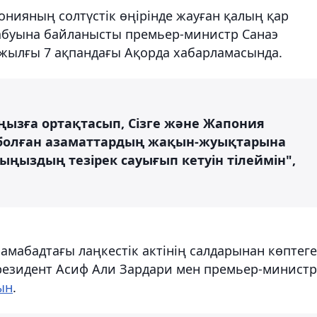
нияның солтүстік өңірінде жауған қалың қар
табуына байланысты премьер-министр Санаэ
6 жылғы 7 ақпандағы Ақорда хабарламасында.
ызға ортақтасып, Сізге және Жапония
 болған азаматтардың жақын-жуықтарына
ыңыздың тезірек сауығып кетуін тілеймін",
амабадтағы лаңкестік актінің салдарынан көптег
резидент Асиф Али Зардари мен премьер-министр
ын
.