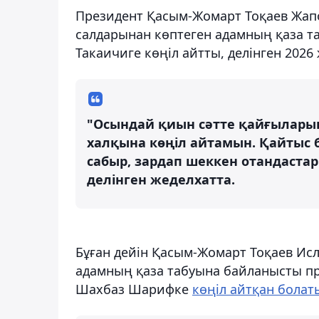
Президент Қасым-Жомарт Тоқаев Жапо
салдарынан көптеген адамның қаза 
Такаичиге көңіл айтты, делінген 202
"Осындай қиын сәтте қайғыларың
халқына көңіл айтамын. Қайтыс
сабыр, зардап шеккен отандастар
делінген жеделхатта.
Бұған дейін Қасым-Жомарт Тоқаев Исл
адамның қаза табуына байланысты п
Шахбаз Шарифке
көңіл айтқан болат