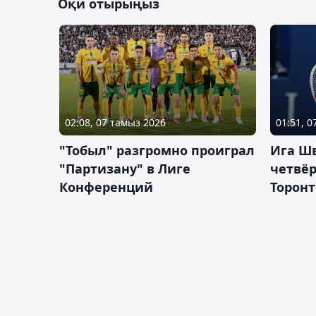
Оқи отырыңыз
02:08, 07 тамыз 2026
01:51, 
"Тобыл" разгромно проиграл
Ига Ш
"Партизану" в Лиге
четвёр
Конференций
Торонт