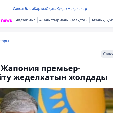
Саясат
Әлем
Қаржы
Оқиға
Құқық
Мақалалар
#Қазақмыс
#Салыстырмалы Қазақстан
#Халық бухг
қтары
Саяс
Жапония премьер-
айту жеделхатын жолдады