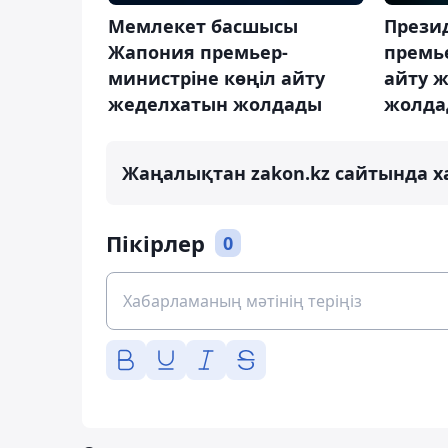
Мемлекет басшысы
Прези
Жапония премьер-
премье
министріне көңіл айту
айту 
жеделхатын жолдады
жолда
Жаңалықтан zakon.kz сайтында х
Пікірлер
0