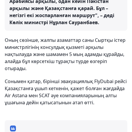
Арабиясы арқылы, одан кейін Пәкістан
арқылы және Қазақстанға қарай. Бұл –
негізгі екі жоспарланған маршрут", – деді
Көлік министрі Нұрлан Сауранбаев.
Оның сөзінше, жалпы азаматтар саны Сыртқы істер
министрлігінің консулдық қызметі арқылы
нақтылауда және шамамен 5 мың адамды құрайды,
алайда бұл көрсеткіш тұрақты түрде өзгеріп
отырады.
Сонымен қатар, бірінші эвакуациялық FlyDubai рейсі
Қазақстанға ұшып кеткенін, қажет болған жағдайда
Air Astana мен SCAT әуе компанияларының алты
ұшағына дейін қатысатынын атап өтті.