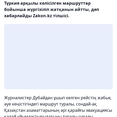
Түркия арқылы келісілген маршруттар
бойынша жүргізіліп жатқанын айтты, деп
хабарлайды Zakon.kz тілшісі.
Журналистер Дубайдан ұшып келген рейстің жабық
әуе кеңістігіндегі маршрут туралы, сондай-ақ
Қазақстан азаматтарының әрі қарайғы эвакуациясы
қалай ұйымдастырылатыны туралы сұрады.