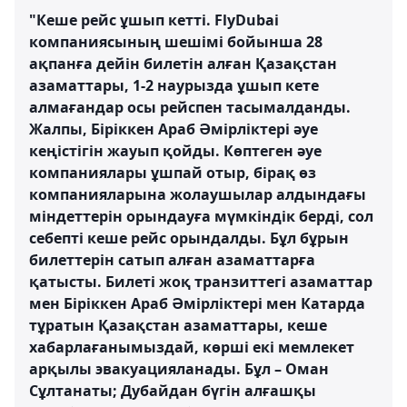
"Кеше рейс ұшып кетті. FlyDubai
компаниясының шешімі бойынша 28
ақпанға дейін билетін алған Қазақстан
азаматтары, 1-2 наурызда ұшып кете
алмағандар осы рейспен тасымалданды.
Жалпы, Біріккен Араб Әмірліктері әуе
кеңістігін жауып қойды. Көптеген әуе
компаниялары ұшпай отыр, бірақ өз
компанияларына жолаушылар алдындағы
міндеттерін орындауға мүмкіндік берді, сол
себепті кеше рейс орындалды. Бұл бұрын
билеттерін сатып алған азаматтарға
қатысты. Билеті жоқ транзиттегі азаматтар
мен Біріккен Араб Әмірліктері мен Катарда
тұратын Қазақстан азаматтары, кеше
хабарлағанымыздай, көрші екі мемлекет
арқылы эвакуацияланады. Бұл – Оман
Сұлтанаты; Дубайдан бүгін алғашқы