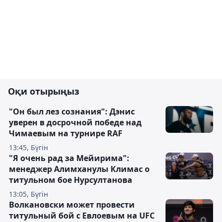
Оқи отырыңыз
"Он был лез сознания": Дэнис
уверен в досрочной победе над
Чимаевым на турнире RAF
13:45, Бүгін
"Я очень рад за Мейирима":
менеджер Алимханулы Климас о
титульном бое Нурсултанова
13:05, Бүгін
Волкановски может провести
титульный бой с Евлоевым на UFC