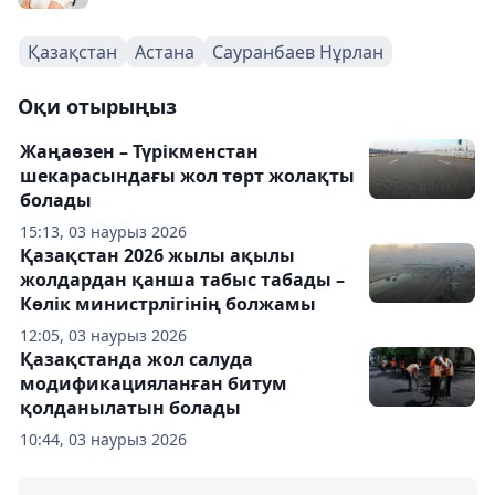
Қазақстан
Астана
Сауранбаев Нұрлан
Оқи отырыңыз
Жаңаөзен – Түрікменстан
шекарасындағы жол төрт жолақты
болады
15:13, 03 наурыз 2026
Қазақстан 2026 жылы ақылы
жолдардан қанша табыс табады –
Көлік министрлігінің болжамы
12:05, 03 наурыз 2026
Қазақстанда жол салуда
модификацияланған битум
қолданылатын болады
10:44, 03 наурыз 2026