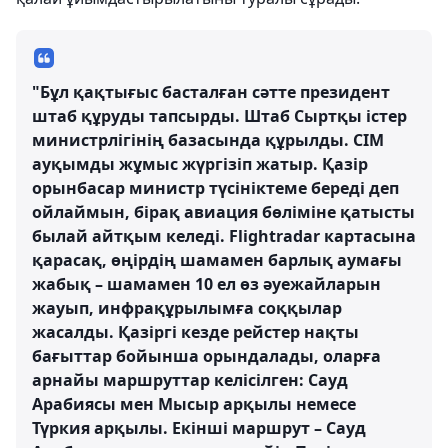
"Бұл қақтығыс басталған сәтте президент
штаб құруды тапсырды. Штаб Сыртқы істер
министрлігінің базасында құрылды. СІМ
ауқымды жұмыс жүргізіп жатыр. Қазір
орынбасар министр түсініктеме береді деп
ойлаймын, бірақ авиация бөліміне қатысты
былай айтқым келеді. Flightradar картасына
қарасақ, өңірдің шамамен барлық аумағы
жабық – шамамен 10 ел өз әуежайларын
жауып, инфрақұрылымға соққылар
жасалды. Қазіргі кезде рейстер нақты
бағыттар бойынша орындалады, оларға
арнайы маршруттар келісілген: Сауд
Арабиясы мен Мысыр арқылы немесе
Түркия арқылы. Екінші маршрут – Сауд