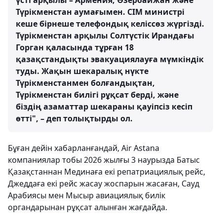
үсті арқылы – Армения, Әзербайжан және
Түрікменстан аумағымен. СІМ министрі
кеше бірнеше телефондық келіссөз жүргізді.
Түрікменстан арқылы Солтүстік Ирандағы
Горган қаласында тұрған 18
қазақстандықты эвакуациялауға мүмкіндік
туды. Жақын шекаралық нүкте
Түрікменстанмен болғандықтан,
Түрікменстан билігі рұқсат берді, және
біздің азаматтар шекараны қауіпсіз кесіп
өтті", – деп толықтырды ол.
Бұған дейін хабарланғандай, Air Astana
компаниялар тобы 2026 жылғы 3 наурызда Батыс
Қазақстаннан Мединаға екі репатриациялық рейс,
Джеддаға екі рейс жасау жоспарын жасаған, Сауд
Арабиясы мен Мысыр авиациялық билік
органдарынан рұқсат алынған жағдайда.