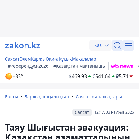
Қаз
Саясат
Әлем
Қаржы
Оқиға
Құқық
Мақалалар
#Референдум-2026
#Қазақстан мақтанышы
+33°
$
469.93
€
541.64
₽
5.71
Басты
Барлық жаңалықтар
Саясат жаңалықтары
Саясат
12:17, 03 наурыз 2026
Таяу Шығыстан эвакуация:
Қазақстан азаматтарының