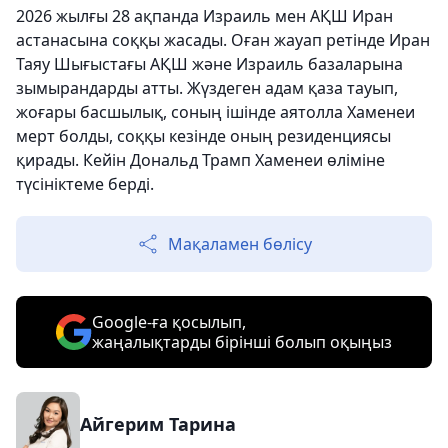
2026 жылғы 28 ақпанда Израиль мен АҚШ Иран
астанасына соққы жасады. Оған жауап ретінде Иран
Таяу Шығыстағы АҚШ және Израиль базаларына
зымырандарды атты. Жүздеген адам қаза тауып,
жоғары басшылық, соның ішінде аятолла Хаменеи
мерт болды, соққы кезінде оның резиденциясы
қирады. Кейін Дональд Трамп Хаменеи өліміне
түсініктеме берді.
Мақаламен бөлісу
Google-ға қосылып,
жаңалықтарды бірінші болып оқыңыз
Айгерим Тарина