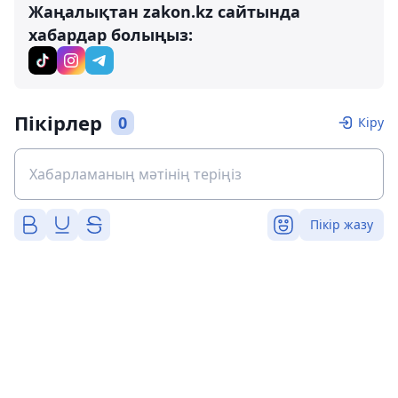
Жаңалықтан zakon.kz сайтында
хабардар болыңыз:
Пікірлер
0
Кіру
Пікір жазу