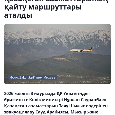
қайту маршруттары
аталды
Фото: Zakon.kz/Павел Михеев
2026 жылғы 3 наурызда ҚР Үкіметіндегі
брифингте Көлік министрі Нұрлан Сауранбаев
Қазақстан азаматтарын Таяу Шығыс елдерінен
эвакуациялау Сауд Арабиясы, Мысыр және