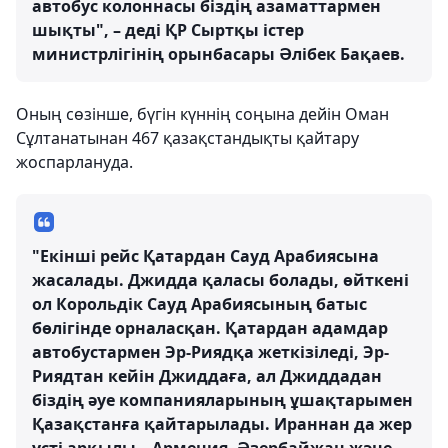
автобус колоннасы біздің азаматтармен
шықты", – деді ҚР Сыртқы істер
министрлігінің орынбасары Әлібек Бақаев.
Оның сөзінше, бүгін күннің соңына дейін Оман
Сұлтанатынан 467 қазақстандықты қайтару
жоспарлануда.
"Екінші рейс Қатардан Сауд Арабиясына
жасалады. Джидда қаласы болады, өйткені
ол Корольдік Сауд Арабиясының батыс
бөлігінде орналасқан. Қатардан адамдар
автобустармен Эр-Риядқа жеткізіледі, Эр-
Риядтан кейін Джиддаға, ал Джиддадан
біздің әуе компанияларының ұшақтарымен
Қазақстанға қайтарылады. Ираннан да жер