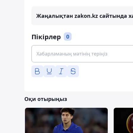
Жаңалықтан zakon.kz сайтында х
Пікірлер
0
Оқи отырыңыз