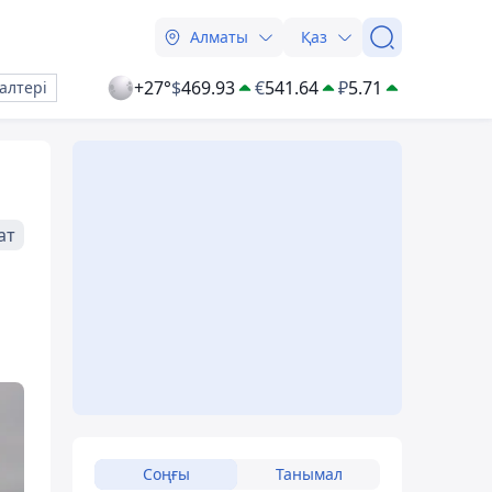
Алматы
Қаз
+27°
$
469.93
€
541.64
₽
5.71
алтері
ат
Соңғы
Танымал