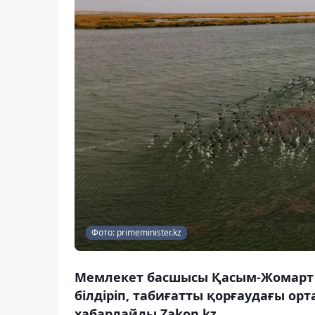
Фото: primeminister.kz
Мемлекет басшысы Қасым-Жомарт Т
білдіріп, табиғатты қорғаудағы ор
хабарлайды Zakon.kz.