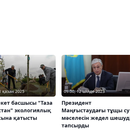
1 қазан 2025
09:00, 12 шілде 2023
кет басшысы "Таза
Президент
стан" экологиялық
Маңғыстаудағы тұщы су
сына қатысты
мәселесін жедел шешуд
тапсырды