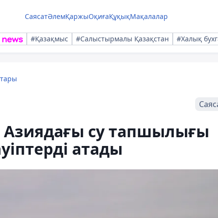
Саясат
Әлем
Қаржы
Оқиға
Құқық
Мақалалар
#Қазақмыс
#Салыстырмалы Қазақстан
#Халық бухг
қтары
Саяс
 Азиядағы су тапшылығы
уіптерді атады