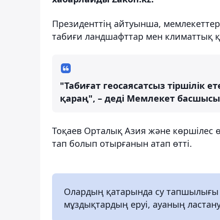
Президенттің айтуынша, мемлекеттер б
табиғи ландшафттар мен климаттық қ
"Табиғат геосаясатсыз тіршілік ет
қараң", – деді Мемлекет басшысы
Тоқаев Орталық Азия және көршілес ө
тап болып отырғанын атап өтті.
Олардың қатарында су тапшылығы м
мұздықтардың еруі, ауаның ластану