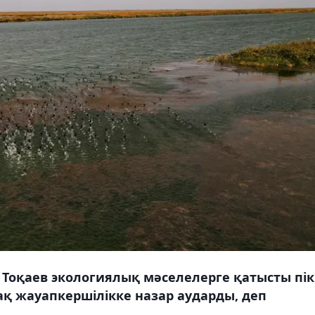
оқаев экологиялық мәселелерге қатысты пік
тақ жауапкершілікке назар аударды, деп