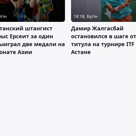
үгін
18:18, Бүгін
танский штангист
Дамир Жалгасбай
ыс Ерсеит за один
остановился в шаге о
ыиграл две медали на
титула на турнире ITF
онате Азии
Астане