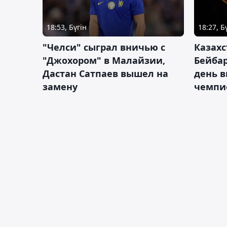
18:53, Бүгін
18:27, Б
"Челси" сыграл вничью с
Казахс
"Джохором" в Малайзии,
Бейбар
Дастан Сатпаев вышел на
день в
замену
чемпи