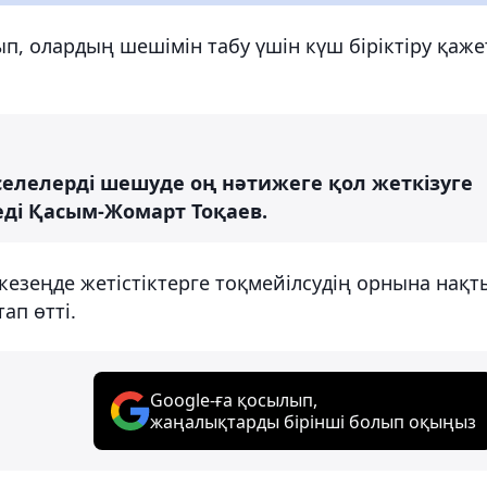
п, олардың шешімін табу үшін күш біріктіру қаже
елелерді шешуде оң нәтижеге қол жеткізуге
деді Қасым-Жомарт Тоқаев.
кезеңде жетістіктерге тоқмейілсудің орнына нақт
ап өтті.
Google-ға қосылып,
жаңалықтарды бірінші болып оқыңыз