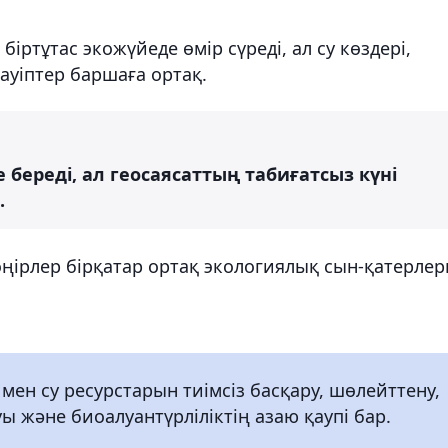
іртұтас экожүйеде өмір сүреді, ал су көздері,
ауіптер баршаға ортақ.
е береді, ал геосаясаттың табиғатсыз күні
.
ңірлер бірқатар ортақ экологиялық сын-қатерлер
ен су ресурстарын тиімсіз басқару, шөлейттену,
ы және биоалуантүрліліктің азаю қаупі бар.