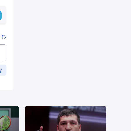
Кіру
у