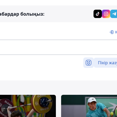
абардар болыңыз:
Пікір жаз