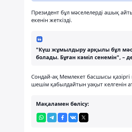
Президент бұл мәселелерді ашық айты
екенін жеткізді.
"Күш жұмылдыру арқылы бұл мәс
болады. Бұған кәміл сенемін", – 
Сондай-ақ Мемлекет басшысы қазіргі 
шешім қабылдайтын уақыт келгенін ат
Мақаламен бөлісу: