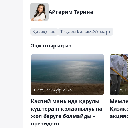
Айгерим Тарина
Қазақстан
Тоқаев Касым-Жомарт
Оқи отырыңыз
13:35, 22 сәуір 2026
12:15, 1
Каспий маңында қарулы
Мемле
күштердің қолданылуына
Қазақ
жол беруге болмайды –
акция
президент