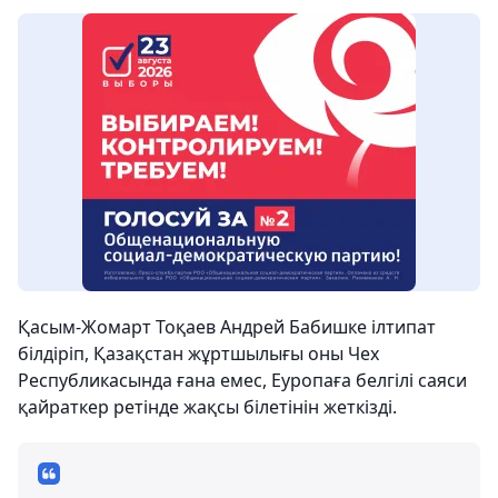
Қасым-Жомарт Тоқаев Андрей Бабишке ілтипат
білдіріп, Қазақстан жұртшылығы оны Чех
Республикасында ғана емес, Еуропаға белгілі саяси
қайраткер ретінде жақсы білетінін жеткізді.