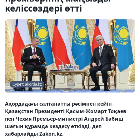
келіссөздері өтті
Сурет: akorda.kz
Ақордадағы салтанатты рәсімнен кейін
Қазақстан Президенті Қасым-Жомарт Тоқаев
пен Чехия Премьер-министрі Андрей Бабиш
шағын құрамда кездесу өткізді, деп
хабарлайды Zakon.kz.