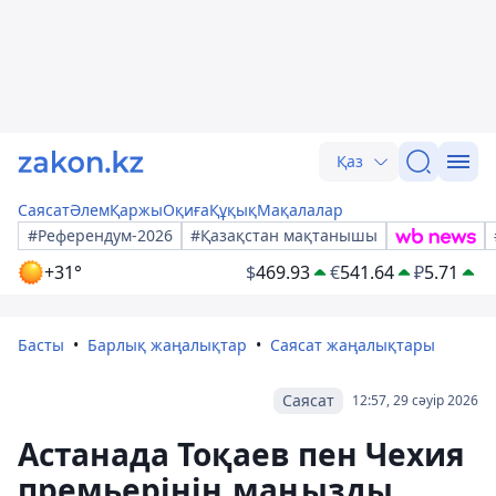
Қаз
Саясат
Әлем
Қаржы
Оқиға
Құқық
Мақалалар
#Референдум-2026
#Қазақстан мақтанышы
+31°
$
469.93
€
541.64
₽
5.71
Басты
Барлық жаңалықтар
Саясат жаңалықтары
Саясат
12:57, 29 сәуір 2026
Астанада Тоқаев пен Чехия
премьерінің маңызды