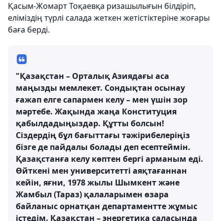
Қасым-Жомарт Тоқаевқа ризашылығын білдіріп,
еліміздің түрлі салада жеткен жетістіктеріне жоғары
баға берді.
"Қазақстан – Орталық Азиядағы аса
маңызды мемлекет. Сондықтан осынау
ғажап елге сапармен келу – мен үшін зор
мәртебе. Жақында жаңа Конституция
қабылдадыңыздар. Құтты болсын!
Сіздердің бұл бағыттағы тәжірибелеріңіз
бізге де пайдалы болады деп есептеймін.
Қазақстанға келу көптен бергі арманым еді.
Өйткені мен университетті аяқтағаннан
кейін, яғни, 1978 жылы Шымкент және
Жамбыл (Тараз) қалаларымен өзара
байланыс орнатқан департаментте жұмыс
істедім. Қазақстан – энергетика саласында