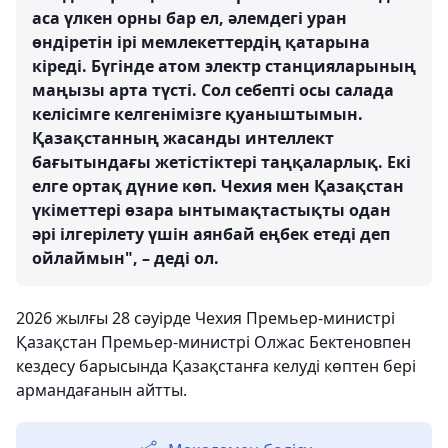
аса үлкен орны бар ел, әлемдегі уран
өндіретін ірі мемлекеттердің қатарына
кіреді. Бүгінде атом электр станцияларының
маңызы арта түсті. Сол себепті осы салада
келісімге келгенімізге қуаныштымын.
Қазақстанның жасанды интеллект
бағытындағы жетістіктері таңқаларлық. Екі
елге ортақ дүние көп. Чехия мен Қазақстан
үкіметтері өзара ынтымақтастықты одан
әрі ілгерілету үшін аянбай еңбек етеді деп
ойлаймын", – деді ол.
2026 жылғы 28 сәуірде Чехия Премьер-министрі
Қазақстан Премьер-министрі Олжас Бектеновпен
кездесу барысында Қазақстанға келуді көптен бері
армандағанын айтты.