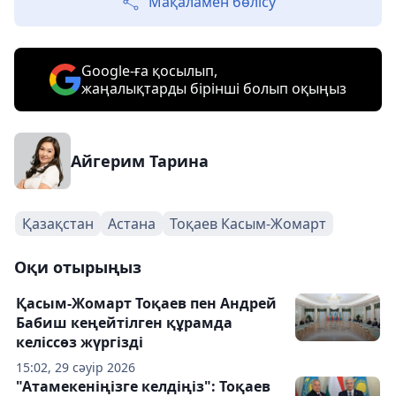
Мақаламен бөлісу
Google-ға қосылып,
жаңалықтарды бірінші болып оқыңыз
Айгерим Тарина
Қазақстан
Астана
Тоқаев Касым-Жомарт
Оқи отырыңыз
Қасым-Жомарт Тоқаев пен Андрей
Бабиш кеңейтілген құрамда
келіссөз жүргізді
15:02, 29 сәуір 2026
"Атамекеніңізге келдіңіз": Тоқаев