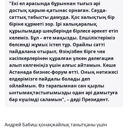
"Екі ел арасында бұрыннан тығыз әрі
достық қарым-қатынас орнаған. Сауда-
саттық табысты дамуда. Қос халықтың бір
біріне құрметі зор. Ірі халықаралық
құрылымдар шеңберінде бірлесе әрекет етіп
келеміз. Бұл – өте маңызды. Елшіліктеріміз
белсенді жұмыс істеп тұр. Орайлы сәтті
пайдалана отырып, Өзіңізбен бірге чех
кәсіпкерлерінен құралған үлкен делегация
алып келгеніңіз үшін алғыс айтамын. Кеше
Астанада бизнес-форум өтті. Оның нәтижесі
елдерімізге пайдалы болады деп
ойлаймын. Өз тарапымнан сан қырлы
ынтымақтастығымызды одан әрі дамытуға
бар күшімді саламын", – деді Президент.
Андрей Бабиш қонақжайлық танытқаны үшін