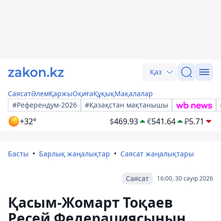
Қаз
Саясат
Әлем
Қаржы
Оқиға
Құқық
Мақалалар
#Референдум-2026
#Қазақстан мақтанышы
+32°
$
469.93
€
541.64
₽
5.71
Басты
Барлық жаңалықтар
Саясат жаңалықтары
Саясат
16:00, 30 сәуір 2026
Қасым-Жомарт Тоқаев
Ресей Федерациясының