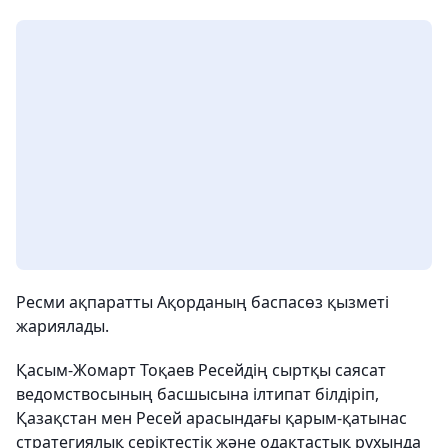
Ресми ақпаратты Ақорданың баспасөз қызметі
жариялады.
Қасым-Жомарт Тоқаев Ресейдің сыртқы саясат
ведомствосының басшысына ілтипат білдіріп,
Қазақстан мен Ресей арасындағы қарым-қатынас
стратегиялық серіктестік және одақтастық рухында