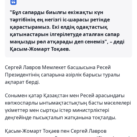
"Бұл сапарды биылғы екіжақты күн
тәртібінің ең негізгі іс-шарасы ретінде
қарастырамыз. Екі елдің одақтастық
қатынастарын ілгерілетуде аталған сапар
маңызды рөл атқарады деп сенеміз", – деді
Қасым-Жомарт Тоқаев.
Сергей Лавров Мемлекет басшысына Ресей
Президентінің сапарына әзірлік барысы туралы
ақпарат берді.
Сонымен қатар Қазақстан мен Ресей арасындағы
көпжоспарлы ынтымақтастықтың басты мәселелері
үкіметтер мен сыртқы істер министрліктері
деңгейінде пысықталып жатқанына тоқталды.
Қасым-Жомарт Тоқаев пен Сергей Лавров