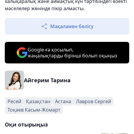
халықаралық және аймақтық күн тәртібіндегі өзекті
мәселелер жөнінде пікір алмасты.
Мақаламен бөлісу
Google-ға қосылып,
жаңалықтарды бірінші болып оқыңыз
Айгерим Тарина
Ресей
Қазақстан
Астана
Лавров Сергей
Тоқаев Касым-Жомарт
Оқи отырыңыз