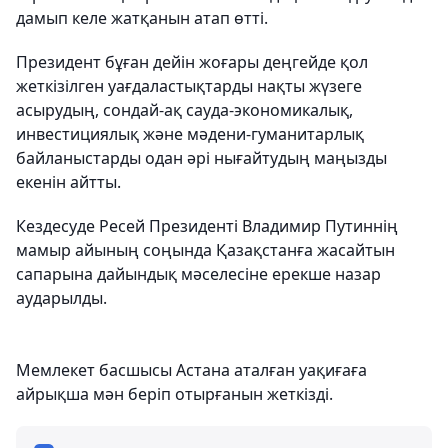
дамып келе жатқанын атап өтті.
Президент бұған дейін жоғары деңгейде қол
жеткізілген уағдаластықтарды нақты жүзеге
асырудың, сондай-ақ сауда-экономикалық,
инвестициялық және мәдени-гуманитарлық
байланыстарды одан әрі нығайтудың маңызды
екенін айтты.
Кездесуде Ресей Президенті Владимир Путиннің
мамыр айының соңында Қазақстанға жасайтын
сапарына дайындық мәселесіне ерекше назар
аударылды.
Мемлекет басшысы Астана аталған уақиғаға
айрықша мән беріп отырғанын жеткізді.