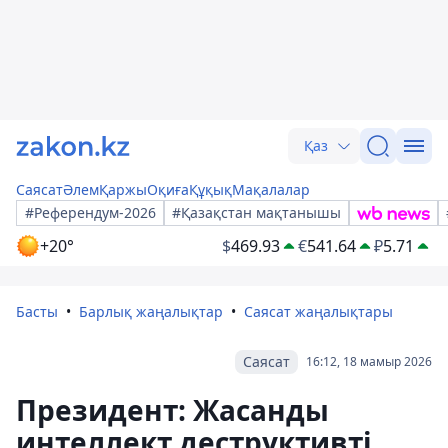
Қаз
Саясат
Әлем
Қаржы
Оқиға
Құқық
Мақалалар
#Референдум-2026
#Қазақстан мақтанышы
+20°
$
469.93
€
541.64
₽
5.71
Басты
Барлық жаңалықтар
Саясат жаңалықтары
Саясат
16:12, 18 мамыр 2026
Президент: Жасанды
интеллект деструктивті