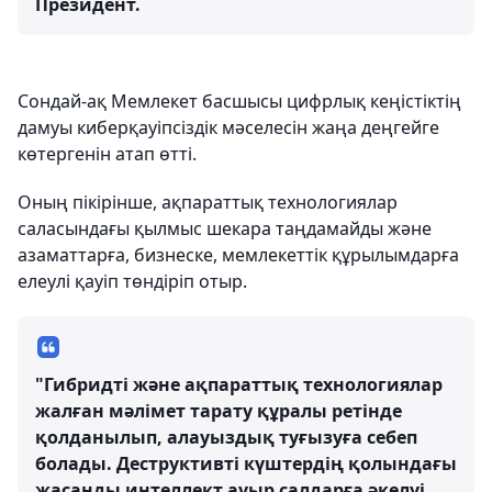
Президент.
Сондай-ақ Мемлекет басшысы цифрлық кеңістіктің
дамуы киберқауіпсіздік мәселесін жаңа деңгейге
көтергенін атап өтті.
Оның пікірінше, ақпараттық технологиялар
саласындағы қылмыс шекара таңдамайды және
азаматтарға, бизнеске, мемлекеттік құрылымдарға
елеулі қауіп төндіріп отыр.
"Гибридті және ақпараттық технологиялар
жалған мәлімет тарату құралы ретінде
қолданылып, алауыздық туғызуға себеп
болады. Деструктивті күштердің қолындағы
жасанды интеллект ауыр салдарға әкелуі