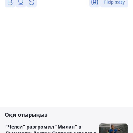
Пікір жазу
Оқи отырыңыз
"Челси" разгромил "Милан" в