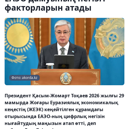
факторларын атады
Фото: akorda.kz
Президент Қасым-Жомарт Тоқаев 2026 жылғы 29
мамырда Жоғары Еуразиялық экономикалық
кеңестің (ЖЕЭК) кеңейтілген құрамдағы
отырысында ЕАЭО-ның цифрлық негізін
нығайтудың маңызын атап өтті, деп