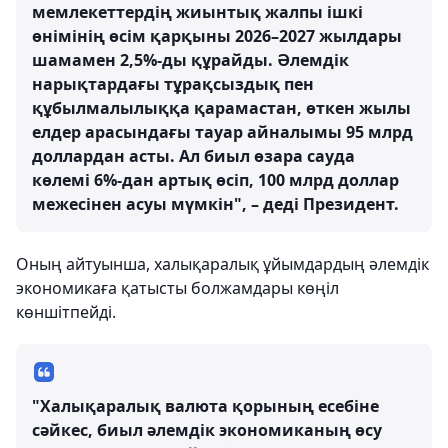
мемлекеттердің жиынтық жалпы ішкі
өнімінің өсім қарқыны 2026–2027 жылдары
шамамен 2,5%-ды құрайды. Әлемдік
нарықтардағы тұрақсыздық пен
құбылмалылыққа қарамастан, өткен жылы
елдер арасындағы тауар айналымы 95 млрд
доллардан асты. Ал биыл өзара сауда
көлемі 6%-дан артық өсіп, 100 млрд доллар
межесінен асуы мүмкін", – деді Президент.
Оның айтуынша, халықаралық ұйымдардың әлемдік
экономикаға қатысты болжамдары көңіл
көншітпейді.
"Халықаралық валюта қорының есебіне
сәйкес, биыл әлемдік экономиканың өсу