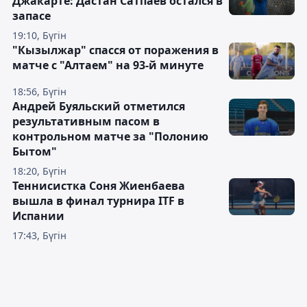
Джакарте: Дастан Сатпаев остался в
запасе
19:10, Бүгін
"Кызылжар" спасся от поражения в
матче с "Алтаем" на 93-й минуте
18:56, Бүгін
Андрей Буяльский отметился
результативным пасом в
контрольном матче за "Полонию
Бытом"
18:20, Бүгін
Теннисистка Соня Жиенбаева
вышла в финал турнира ITF в
Испании
17:43, Бүгін