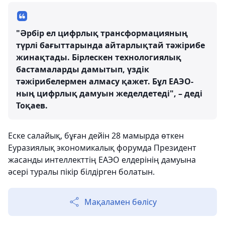
"Әрбір ел цифрлық трансформацияның
түрлі бағыттарында айтарлықтай тәжірибе
жинақтады. Бірлескен технологиялық
бастамаларды дамытып, үздік
тәжірибелермен алмасу қажет. Бұл ЕАЭО-
ның цифрлық дамуын жеделдетеді", – деді
Тоқаев.
Еске салайық, бұған дейін 28 мамырда өткен
Еуразиялық экономикалық форумда Президент
жасанды интеллекттің ЕАЭО елдерінің дамуына
әсері туралы пікір білдірген болатын.
Мақаламен бөлісу