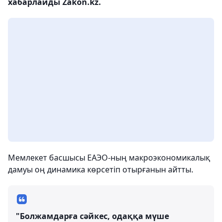
хабарлайды Zakon.kz.
Мемлекет басшысы ЕАЭО-ның макроэкономикалық
дамуы оң динамика көрсетіп отырғанын айтты.
"Болжамдарға сәйкес, одаққа мүше