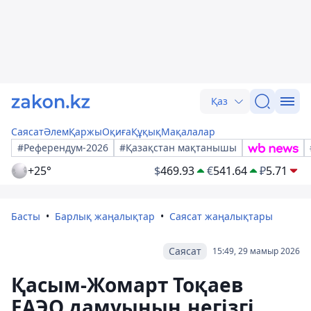
Қаз
Саясат
Әлем
Қаржы
Оқиға
Құқық
Мақалалар
#Референдум-2026
#Қазақстан мақтанышы
+25°
$
469.93
€
541.64
₽
5.71
Басты
Барлық жаңалықтар
Саясат жаңалықтары
Саясат
15:49, 29 мамыр 2026
Қасым-Жомарт Тоқаев
ЕАЭО дамуының негізгі