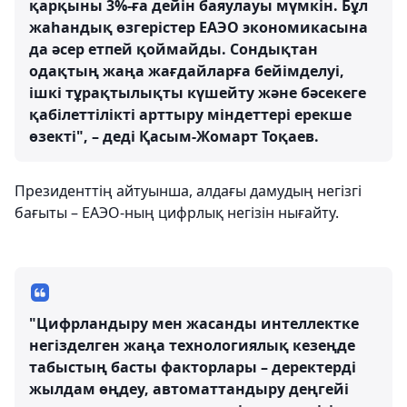
қарқыны 3%-ға дейін баяулауы мүмкін. Бұл
жаһандық өзгерістер ЕАЭО экономикасына
да әсер етпей қоймайды. Сондықтан
одақтың жаңа жағдайларға бейімделуі,
ішкі тұрақтылықты күшейту және бәсекеге
қабілеттілікті арттыру міндеттері ерекше
өзекті", – деді Қасым-Жомарт Тоқаев.
Президенттің айтуынша, алдағы дамудың негізгі
бағыты – ЕАЭО-ның цифрлық негізін нығайту.
"Цифрландыру мен жасанды интеллектке
негізделген жаңа технологиялық кезеңде
табыстың басты факторлары – деректерді
жылдам өңдеу, автоматтандыру деңгейі