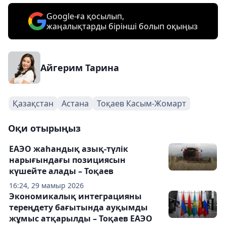
Google-ға қосылып,
жаңалықтарды бірінші болып оқыңыз
Айгерим Тарина
Қазақстан
Астана
Тоқаев Касым-Жомарт
Оқи отырыңыз
ЕАЭО жаһандық азық-түлік
нарығындағы позициясын
күшейте алады – Тоқаев
16:24, 29 мамыр 2026
Экономикалық интеграцияны
тереңдету бағытында ауқымды
жұмыс атқарылды – Тоқаев ЕАЭО