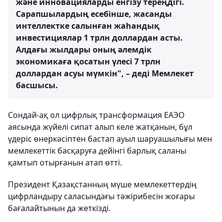
және инновацияларды енгізу тереңдігі.
Сарапшылардың есебінше, жасанды
интеллектке салынған жаһандық
инвестициялар 1 трлн доллардан асты.
Алдағы жылдары оның әлемдік
экономикаға қосатын үлесі 7 трлн
доллардан асуы мүмкін", – деді Мемлекет
басшысы.
Сондай-ақ ол цифрлық трансформация ЕАЭО
аясында жүйелі сипат алып келе жатқанын, бұл
үдеріс өнеркәсіптен бастап ауыл шаруашылығы мен
мемлекеттік басқаруға дейінгі барлық саланы
қамтып отырғанын атап өтті.
Президент Қазақстанның мүше мемлекеттердің
цифрландыру саласындағы тәжірибесін жоғары
бағалайтынын да жеткізді.