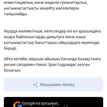
инвестициялық және мәдени-гуманитарлық
ынтымақтастықты кеңейту мәселелерін
талқылайды.
Ақорда мәліметінше, келіссөздер екі ел арасындағы
өзара байланыстарды дамытуға және жаңа
ынтымақтастық бағыттарын айқындауға мүмкіндік
береді.
Айта кетейік, маусым айының басында Қазақстанға
ресми сапармен Никос Христодулидис келген
болатын.
Мақаламен бөлісу
Google-ға қосылып,