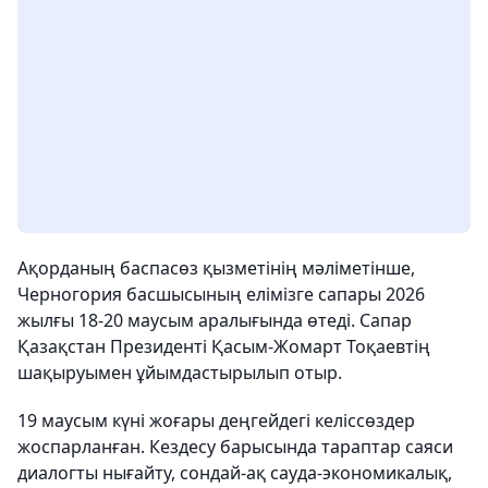
Ақорданың баспасөз қызметінің мәліметінше,
Черногория басшысының елімізге сапары 2026
жылғы 18-20 маусым аралығында өтеді. Сапар
Қазақстан Президенті Қасым-Жомарт Тоқаевтің
шақыруымен ұйымдастырылып отыр.
19 маусым күні жоғары деңгейдегі келіссөздер
жоспарланған. Кездесу барысында тараптар саяси
диалогты нығайту, сондай-ақ сауда-экономикалық,