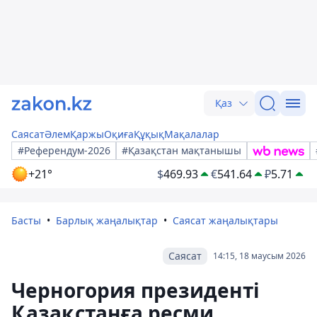
Қаз
Саясат
Әлем
Қаржы
Оқиға
Құқық
Мақалалар
#Референдум-2026
#Қазақстан мақтанышы
+21°
$
469.93
€
541.64
₽
5.71
Басты
Барлық жаңалықтар
Саясат жаңалықтары
Саясат
14:15, 18 маусым 2026
Черногория президенті
Қазақстанға ресми