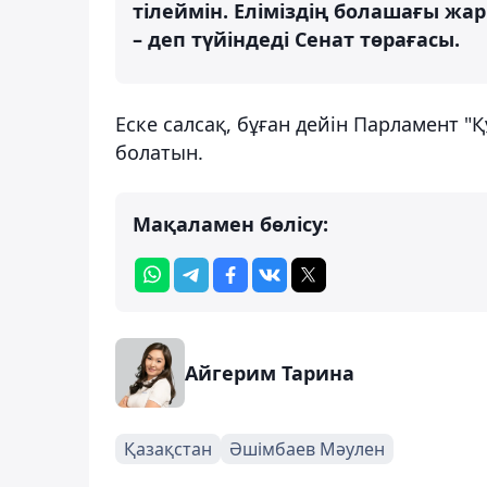
тілеймін. Еліміздің болашағы жарқ
– деп түйіндеді Сенат төрағасы.
Еске салсақ, бұған дейін Парламент 
болатын.
Мақаламен бөлісу:
Айгерим Тарина
Қазақстан
Әшімбаев Мәулен