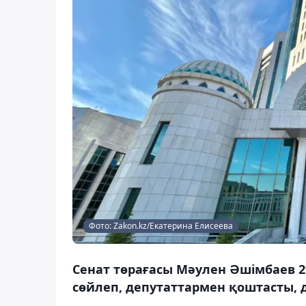
Фото: Zakon.kz/Екатерина Елисеева
Сенат төрағасы Мәулен Әшімбаев 
сөйлеп, депутаттармен қоштасты, 