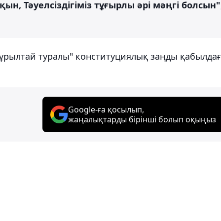
ын, Тәуелсіздігіміз тұғырлы әрі мәңгі болсын"
"Құрылтай туралы" конституциялық заңды қабылда
Google-ға қосылып,
жаңалықтарды бірінші болып оқыңыз