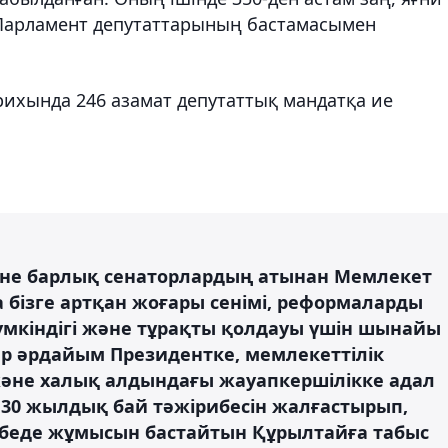
Парламент депутаттарының бастамасымен
рихында 246 азамат депутаттық мандатқа ие
әне барлық сенаторлардың атынан Мемлекет
бізге артқан жоғары сенімі, реформаларды
мүмкіндігі және тұрақты қолдауы үшін шынайы
ар әрдайым Президентке, мемлекеттілік
 және халық алдындағы жауапкершілікке адал
 30 жылдық бай тәжірибесін жалғастырып,
беде жұмысын бастайтын Құрылтайға табыс