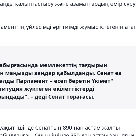
қстанды қалыптастыру және азаматтардың өмір сүру
менттің үйлесімді әрі тиімді жұмыс істегенін ата
қабырғасында мемлекеттің тағдырын
н маңызды заңдар қабылданды. Сенат өз
алды Парламент – есеп беретін Үкімет"
ституция жүктеген өкілеттіктерді
ындады", – деді Сенат төрағасы.
ақыт ішінде Сенаттың 890-нан астам жалпы
абылданған. Оның ішінде 350-ден астам заң, яғни