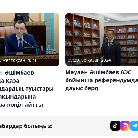
09:29, 06 қазан 2024
26 желтоқсан 2024
Мәулен Әшімбаев АЭС
н Әшімбаев
бойынша референдумд
а қаза
дауыс берді
ндардың туыстары
ақындарына
ра көңіл айтты
абардар болыңыз: