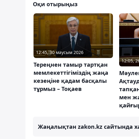
Оқи отырыңыз
12:45, 30 маусым 2026
12:05, 
Тереңнен тамыр тартқан
мемлекеттігіміздің жаңа
Мәуле
кезеңіне қадам басқалы
Ақтауд
тұрмыз – Тоқаев
тапқа
мен ж
қайғы
Жаңалықтан zakon.kz сайтында х