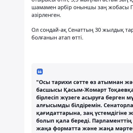
шамамен әрбір оныншы заң жобасы 
әзірленген.
Ол сондай-ақ Сенаттың 30 жылдық та
болғанын атап өтті.
"Осы тарихи сәтте өз атымнан ж
басшысы Қасым-Жомарт Тоқаевқа 
бірлесіп жүзеге асыруға берген 
алғысымды білдіремін. Сенаторл
қағидаттарына, заң үстемдігіне
болып қала береді. Парламенттің
жаңа форматта және жаңа мәрте