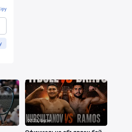
Кіру
у
07:23, Бүгін
Официально объявлен бой