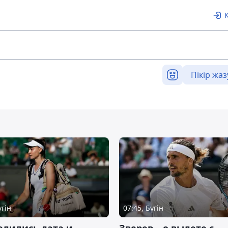
Пікір жаз
үгін
07:45, Бүгін
елились дата и
Зверев – о вылете с