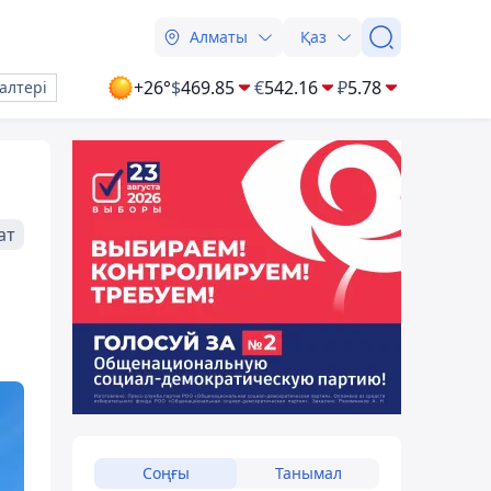
Алматы
Қаз
+26°
$
469.85
€
542.16
₽
5.78
алтері
ат
Соңғы
Танымал