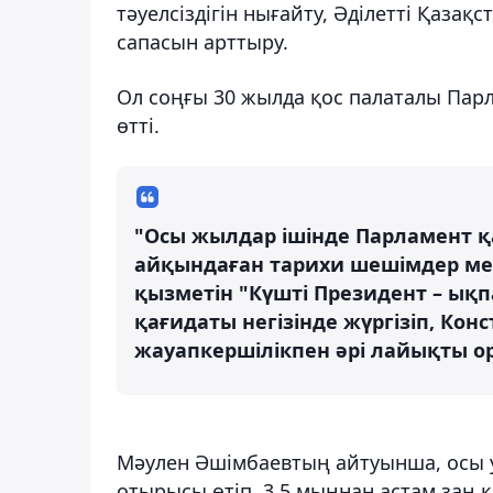
тәуелсіздігін нығайту, Әділетті Қаза
сапасын арттыру.
Ол соңғы 30 жылда қос палаталы Парла
өтті.
"Осы жылдар ішінде Парламент 
айқындаған тарихи шешімдер ме
қызметін "Күшті Президент – ықп
қағидаты негізінде жүргізіп, Кон
жауапкершілікпен әрі лайықты ор
Мәулен Әшімбаевтың айтуынша, осы у
отырысы өтіп, 3,5 мыңнан астам заң қ