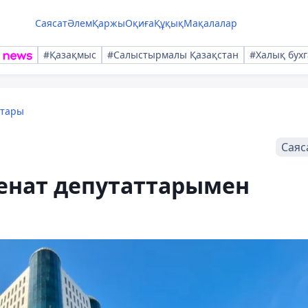
Саясат
Әлем
Қаржы
Оқиға
Құқық
Мақалалар
#Қазақмыс
#Салыстырмалы Қазақстан
#Халық бухг
қтары
Саяс
енат депутаттарымен