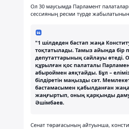
Ол 30 маусымда Парламент палаталар
сессияның ресми түрде жабылатынын 
"1 шілдеден бастап жаңа Конститу
тоқтатылады. Тамыз айында бір 
депутаттарының сайлауы өтеді. О
құрылған қос палаталы Парламен
абыроймен аяқтайды. Бұл – елім
білдіретін маңызды сәт. Мемлек
бастамасымен қабылданған жаңа К
жаңғыртып, оның қарқынды дамуы
Әшімбаев.
Сенат төрағасының айтуынша, конст