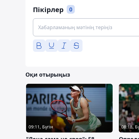
Пікірлер
0
Оқи отырыңыз
09:11, Бүгін
08:18, Б
"Лена сама не своя": 58
Опред