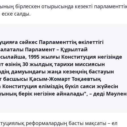
ының бірлескен отырысында кезекті парламентті
еске салды.
цияға сәйкес Парламенттің өкілеттігі
палаталы Парламент – Құрылтай
сылайша, 1995 жылғы Конституция негізінде
т өзінің 30 жылдық тарихи миссиясын
іздің дамуындағы жаңа кезеңнің бастауын
ет басшысы Қасым-Жомарт Тоқаевтың
онституция еліміздің бүкіл саяси жүйесін
ның берік негізіне айналады", – деді Мәулен
итуциялық реформалардың басты мақсаты – ел