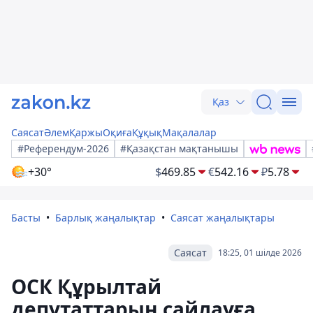
Қаз
Саясат
Әлем
Қаржы
Оқиға
Құқық
Мақалалар
#Референдум-2026
#Қазақстан мақтанышы
+30°
$
469.85
€
542.16
₽
5.78
Басты
Барлық жаңалықтар
Саясат жаңалықтары
Саясат
18:25, 01 шілде 2026
ОСК Құрылтай
депутаттарын сайлауға