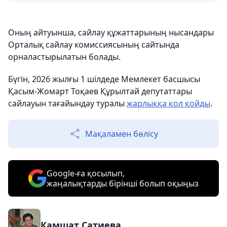
Оның айтуынша, сайлау құжаттарының нысандары
Орталық сайлау комиссиясының сайтында
орналастырылатын болады.
Бүгін, 2026 жылғы 1 шілдеде Мемлекет басшысы
Қасым-Жомарт Тоқаев Құрылтай депутаттары
сайлауын тағайындау туралы
жарлыққа қол қойды
.
Мақаламен бөлісу
Google-ға қосылып,
жаңалықтарды бірінші болып оқыңыз
Камшат Сатиева