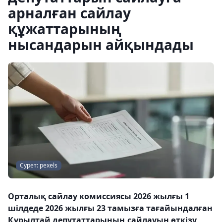
арналған сайлау
құжаттарының
нысандарын айқындады
Сурет: pexels
Орталық сайлау комиссиясы 2026 жылғы 1
шілдеде 2026 жылғы 23 тамызға тағайындалған
Құрылтай депутаттарының сайлауын өткізу