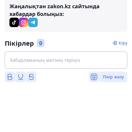
Жаңалықтан zakon.kz сайтында
хабардар болыңыз:
Пікірлер
0
Кіру
Пікір жазу