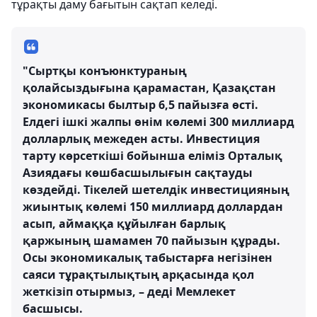
тұрақты даму бағытын сақтап келеді.
"Сыртқы конъюнктураның
қолайсыздығына қарамастан, Қазақстан
экономикасы былтыр 6,5 пайызға өсті.
Елдегі ішкі жалпы өнім көлемі 300 миллиард
долларлық межеден асты. Инвестиция
тарту көрсеткіші бойынша еліміз Орталық
Азиядағы көшбасшылығын сақтауды
көздейді. Тікелей шетелдік инвестицияның
жиынтық көлемі 150 миллиард доллардан
асып, аймаққа құйылған барлық
қаржының шамамен 70 пайызын құрады.
Осы экономикалық табыстарға негізінен
саяси тұрақтылықтың арқасында қол
жеткізіп отырмыз, – деді Мемлекет
басшысы.