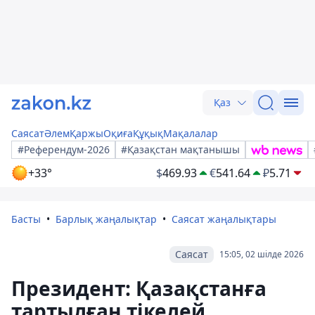
Қаз
Саясат
Әлем
Қаржы
Оқиға
Құқық
Мақалалар
#Референдум-2026
#Қазақстан мақтанышы
+33°
$
469.93
€
541.64
₽
5.71
Басты
Барлық жаңалықтар
Саясат жаңалықтары
Саясат
15:05, 02 шілде 2026
Президент: Қазақстанға
тартылған тікелей