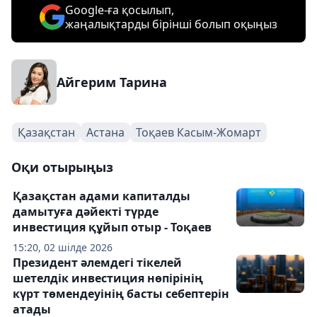
Google-ға қосылып,
жаңалықтарды бірінші болып оқыңыз
Айгерим Тарина
Қазақстан
Астана
Тоқаев Касым-Жомарт
Оқи отырыңыз
Қазақстан адами капиталды
дамытуға дәйекті түрде
инвестиция құйып отыр - Тоқаев
15:20, 02 шілде 2026
Президент әлемдегі тікелей
шетелдік инвестиция нөпірінің
күрт төмендеуінің басты себептерін
атады