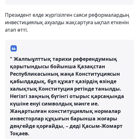
Президент елде жүргізілген саяси реформалардың
инвестициялық ахуалды жақсартуға ықпал еткенін
атап өтті.
" Жалпыұлттық тарихи референдумның
қорытындысы бойынша Қазақстан
Республикасының жаңа Конституциясын
қабылдадық, бұл құжат қазірдің өзінде
халықтық Конституция ретінде танылды.
Негізгі заңның бүгінгі отырыс қарсаңында
күшіне енуі символдық мәнге ие.
Жаңартылған конституциялық нормалар
инвесторлар құқығын барынша жоғары
деңгейде қорғайды, – деді Қасым-Жомарт
Тоқаев.