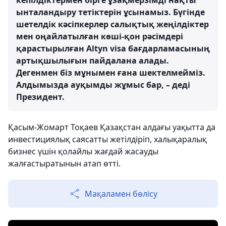
кепілдіктермен бірге ұзақмерзімді нақты
ынталандыру тетіктерін ұсынамыз. Бүгінде
шетелдік кәсіпкерлер салықтық жеңілдіктер
мен оңайлатылған көші-қон рәсімдері
қарастырылған Altyn visa бағдарламасының
артықшылығын пайдалана алады.
Дегенмен біз мұнымен ғана шектелмейміз.
Алдымызда ауқымды жұмыс бар, – деді
Президент.
Қасым-Жомарт Тоқаев Қазақстан алдағы уақытта да
инвестициялық саясатты жетілдіріп, халықаралық
бизнес үшін қолайлы жағдай жасауды
жалғастыратынын атап өтті.
Мақаламен бөлісу