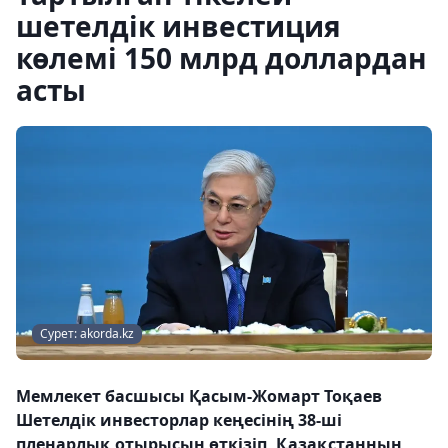
шетелдік инвестиция
көлемі 150 млрд доллардан
асты
Сурет: akorda.kz
Мемлекет басшысы Қасым-Жомарт Тоқаев
Шетелдік инвесторлар кеңесінің 38-ші
пленарлық отырысын өткізіп, Қазақстанның