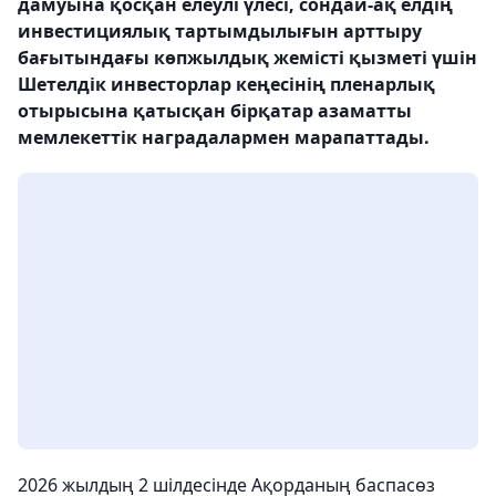
дамуына қосқан елеулі үлесі, сондай-ақ елдің
инвестициялық тартымдылығын арттыру
бағытындағы көпжылдық жемісті қызметі үшін
Шетелдік инвесторлар кеңесінің пленарлық
отырысына қатысқан бірқатар азаматты
мемлекеттік наградалармен марапаттады.
2026 жылдың 2 шілдесінде Ақорданың баспасөз