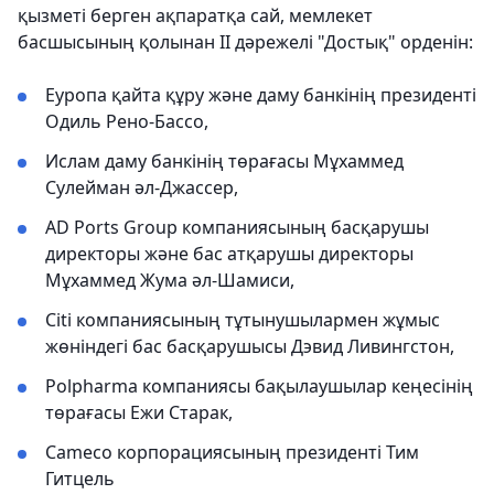
қызметі берген ақпаратқа сай, мемлекет
басшысының қолынан ІІ дәрежелі "Достық" орденін:
Еуропа қайта құру және даму банкінің президенті
Одиль Рено-Бассо,
Ислам даму банкінің төрағасы Мұхаммед
Сулейман әл-Джассер,
AD Ports Group компаниясының басқарушы
директоры және бас атқарушы директоры
Мұхаммед Жума әл-Шамиси,
Citi компаниясының тұтынушылармен жұмыс
жөніндегі бас басқарушысы Дэвид Ливингстон,
Polpharma компаниясы бақылаушылар кеңесінің
төрағасы Ежи Старак,
Cameco корпорациясының президенті Тим
Гитцель