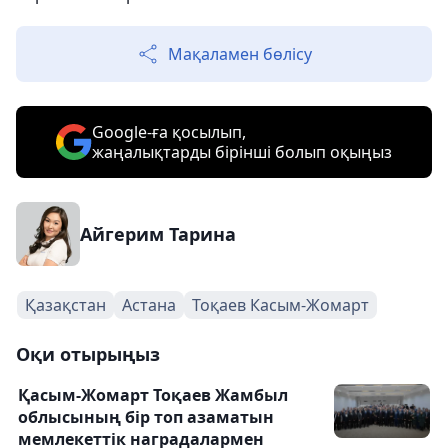
Мақаламен бөлісу
Google-ға қосылып,
жаңалықтарды бірінші болып оқыңыз
Айгерим Тарина
Қазақстан
Астана
Тоқаев Касым-Жомарт
Оқи отырыңыз
Қасым-Жомарт Тоқаев Жамбыл
облысының бір топ азаматын
мемлекеттік наградалармен