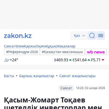
Қаз
Саясат
Әлем
Қаржы
Оқиға
Құқық
Мақалалар
#Референдум-2026
#Қазақстан мақтанышы
+24°
$
469.93
€
541.64
₽
5.71
Басты
Барлық жаңалықтар
Саясат жаңалықтары
Саясат
16:20, 02 шілде 2026
Қасым-Жомарт Тоқаев
шетелдік инвесторлар мен