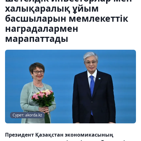
халықаралық ұйым
басшыларын мемлекеттік
наградалармен
марапаттады
Сурет: akorda.kz
Президент Қазақстан экономикасының