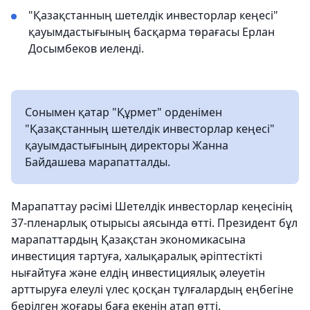
"Қазақстанның шетелдік инвесторлар кеңесі"
қауымдастығының басқарма төрағасы Ерлан
Досымбеков иеленді.
Сонымен қатар "Құрмет" орденімен
"Қазақстанның шетелдік инвесторлар кеңесі"
қауымдастығының директоры Жанна
Байдашева марапатталды.
Марапаттау рәсімі Шетелдік инвесторлар кеңесінің
37-пленарлық отырысы аясында өтті. Президент бұл
марапаттардың Қазақстан экономикасына
инвестиция тартуға, халықаралық әріптестікті
нығайтуға және елдің инвестициялық әлеуетін
арттыруға елеулі үлес қосқан тұлғалардың еңбегіне
берілген жоғары баға екенін атап өтті.