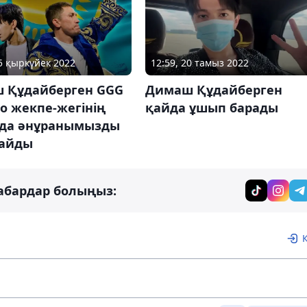
15 қыркүйек 2022
12:59, 20 тамыз 2022
 Құдайберген GGG
Димаш Құдайберген
lo жекпе-жегінің
қайда ұшып барады
да әнұранымызды
айды
абардар болыңыз: