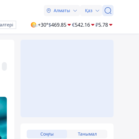
Алматы
Қаз
+30°
$
469.85
€
542.16
₽
5.78
алтері
Соңғы
Танымал