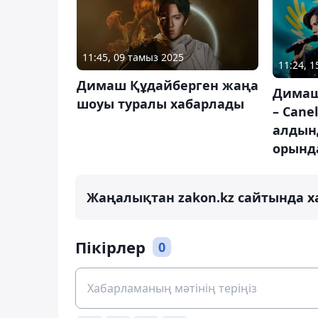
11:45, 09 тамыз 2025
11:24, 
Димаш Құдайберген жаңа
Димаш
шоуы туралы хабарлады
– Cane
алдын
орынд
Жаңалықтан zakon.kz сайтында х
Пікірлер
0