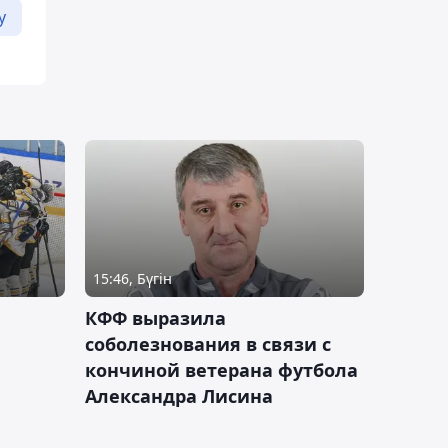
у
15:46, Бүгін
КФФ выразила
соболезнования в связи с
кончиной ветерана футбола
Александра Лисина