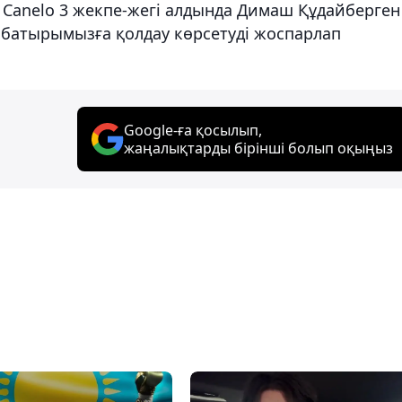
- Canelo 3 жекпе-жегі алдында Димаш Құдайберген
батырымызға қолдау көрсетуді жоспарлап
Google-ға қосылып,
жаңалықтарды бірінші болып оқыңыз