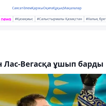
Саясат
Әлем
Қаржы
Оқиға
Құқық
Мақалалар
#Қазақмыс
#Салыстырмалы Қазақстан
#Халық бухг
 Лас-Вегасқа ұшып барды