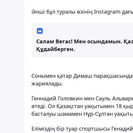
Әнші бұл туралы өзінің Instagram-дағ
Салам Вегас! Мен осындамын. Қа
Құдайберген.
Сонымен қатар Димаш парақшасында ұ
жариялады.
Геннадий Головкин мен Сауль Альвар
өтеді. Ол Қазақстан уақытымен 18 қы
басталуы шамамен Нұр-Сұлтан уақыты
Еліміздің бір туар спортшысы Генад