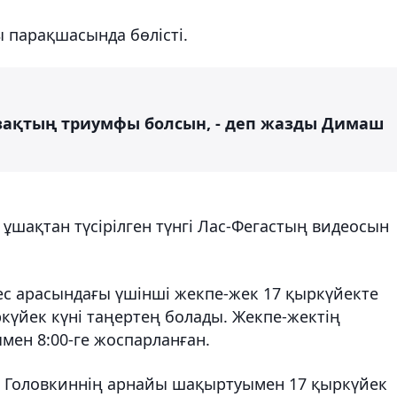
ы парақшасында бөлісті.
зақтың триумфы болсын, - деп жазды Димаш
шақтан түсірілген түнгі Лас-Фегастың видеосын
ес арасындағы үшінші жекпе-жек 17 қыркүйекте
ркүйек күні таңертең болады. Жекпе-жектің
мен 8:00-ге жоспарланған.
ий Головкиннің арнайы шақыртуымен 17 қыркүйек