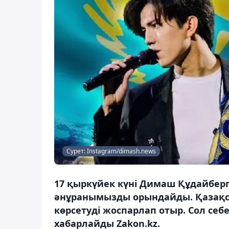
Сурет: Instagram/dimash.news
17 қыркүйек күні Димаш Құдайберг
әнұранымызды орындайды. Қазақст
көрсетуді жоспарлап отыр. Сол себ
хабарлайды Zakon.kz.