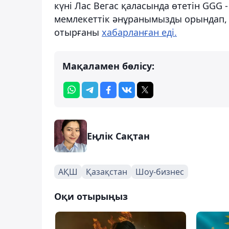
күні Лас Вегас қаласында өтетін GGG 
мемлекеттік әнұранымызды орындап, 
отырғаны
хабарланған еді.
Мақаламен бөлісу:
Еңлік Сақтан
АҚШ
Қазақстан
Шоу-бизнес
Оқи отырыңыз