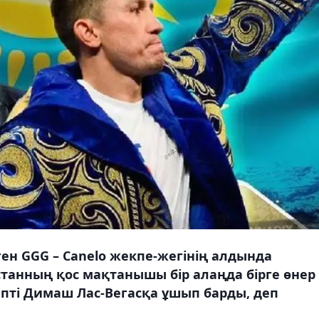
ен GGG – Canelo жекпе-жегінің алдында
анның қос мақтанышы бір алаңда бірге өнер
епті Димаш Лас-Вегасқа ұшып барды, деп