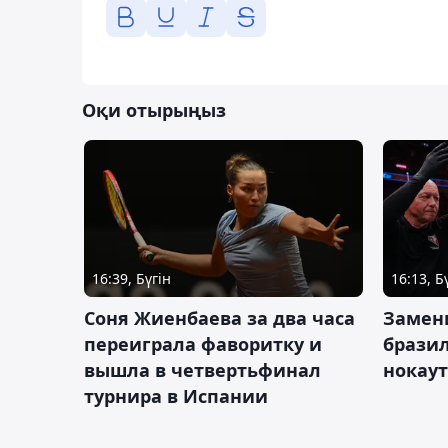
Оқи отырыңыз
16:39, Бүгін
16:13, Б
Соня Жиенбаева за два часа
Замен
переиграла фаворитку и
брази
вышла в четвертьфинал
нокау
турнира в Испании