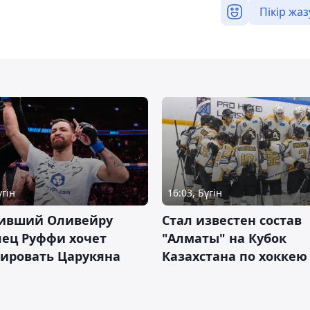
Пікір жаз
үгін
16:03, Бүгін
ивший Оливейру
Стал известен состав
лец Руффи хочет
"Алматы" на Кубок
тировать Царукяна
Казахстана по хоккею