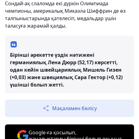
Сондай-ақ слаломда екі дүркін Олимпиада
чемпионы, америкалық Микаэла Шиффрин де өз
талпыныстарында қателесіп, медальдар үшін
таласуға жарамай қалды.
Бірінші әрекетте үздік нәтижені
германиялық Лена Дюрр (52,17) көрсетті,
одан кейін швейцариялық Мишель Гизен
(+0,03) және швециялық Сара Гектор (+0,12)
үшінші болып жетті.
Мақаламен бөлісу
Google-ға қосылып,
жаңалықтарды бірінші болып оқыңыз