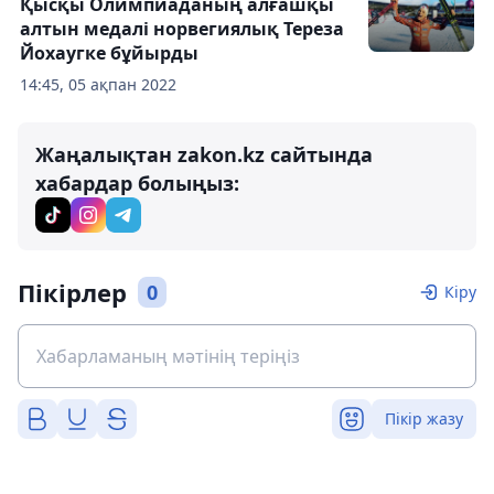
Қысқы Олимпиаданың алғашқы
алтын медалі норвегиялық Тереза
Йохаугке бұйырды
14:45, 05 ақпан 2022
Жаңалықтан zakon.kz сайтында
хабардар болыңыз:
Пікірлер
0
Кіру
Пікір жазу