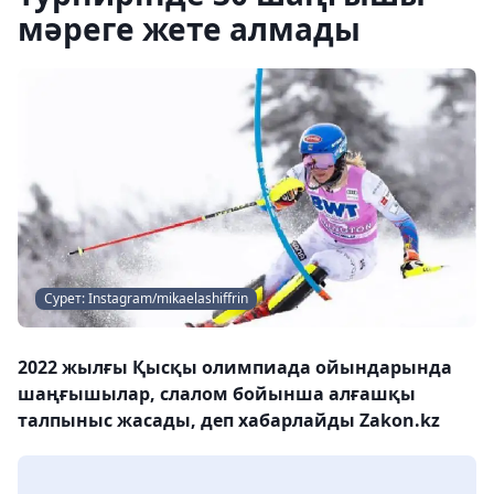
мәреге жете алмады
Сурет: Instagram/mikaelashiffrin
2022 жылғы Қысқы олимпиада ойындарында
шаңғышылар, слалом бойынша алғашқы
талпыныс жасады, деп хабарлайды Zakon.kz