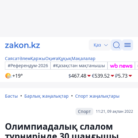
Қаз
Саясат
Әлем
Қаржы
Оқиға
Құқық
Мақалалар
#Референдум-2026
#Қазақстан мақтанышы
+19°
$
467.48
€
539.52
₽
5.73
Басты
Барлық жаңалықтар
Спорт жаңалықтары
Спорт
11:21, 09 ақпан 2022
Олимпиадалық слалом
турнирінде 30 шаңғышы