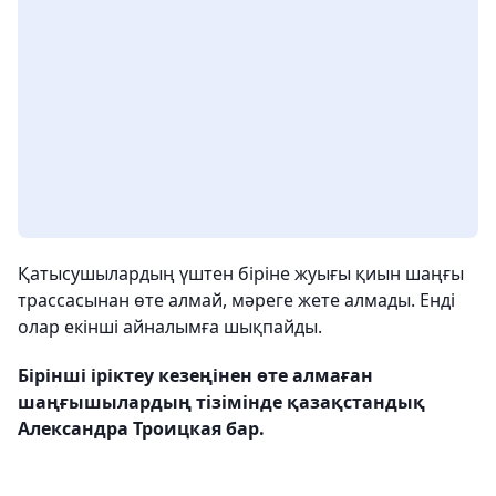
Қатысушылардың үштен біріне жуығы қиын шаңғы
трассасынан өте алмай, мәреге жете алмады. Енді
олар екінші айналымға шықпайды.
Бірінші іріктеу кезеңінен өте алмаған
шаңғышылардың тізімінде қазақстандық
Александра Троицкая бар.