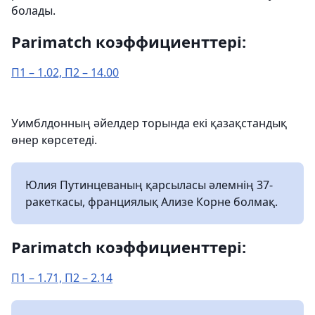
болады.
Parimatch коэффициенттері:
П1 – 1.02, П2 – 14.00
Уимблдонның әйелдер торында екі қазақстандық
өнер көрсетеді.
Юлия Путинцеваның қарсыласы әлемнің 37-
ракеткасы, франциялық Ализе Корне болмақ.
Parimatch коэффициенттері:
П1 – 1.71, П2 – 2.14