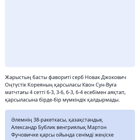
Жарыстың басты фавориті серб Новак Джокович
Оңтүстік Кореяның қарсыласы Квон Сун-Вуға
матчтағы 4 сетті 6-3, 3-6, 6-3, 6-4 есебімен аяқтап,
қарсыласына бірде-бір мүмкіндік қалдырмады.
Әлемнің 38-ракеткасы, қазақстандық
Александр Бублик венгриялық Мартон
Фучовичке қарсы ойында сенімді жеңіске