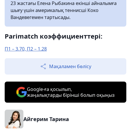
23 жастағы Елена Рыбакина екінші айналымға
шығу үшін америкалық теннисші Коко
Вандевегемен тартысады.
Parimatch коэффициенттері:
П1 – 3.70, П2 – 1.28
Мақаламен бөлісу
Google-ға қосылып,
жаңалықтарды бірінші болып оқыңыз
Айгерим Тарина