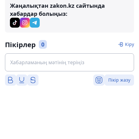
Жаңалықтан zakon.kz сайтында
хабардар болыңыз:
Пікірлер
0
Кіру
Пікір жазу