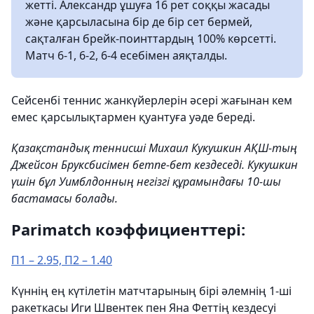
жетті. Александр ұшуға 16 рет соққы жасады
және қарсыласына бір де бір сет бермей,
сақталған брейк-поинттардың 100% көрсетті.
Матч 6-1, 6-2, 6-4 есебімен аяқталды.
Сейсенбі теннис жанкүйерлерін әсері жағынан кем
емес қарсылықтармен қуантуға уәде береді.
Қазақстандық теннисші Михаил Кукушкин АҚШ-тың
Джейсон Бруксбисімен бетпе-бет кездеседі. Кукушкин
үшін бұл Уимблдонның негізгі құрамындағы 10-шы
бастамасы болады.
Parimatch коэффициенттері:
П1 – 2.95, П2 – 1.40
Күннің ең күтілетін матчтарының бірі әлемнің 1-ші
ракеткасы Иги Швентек пен Яна Феттің кездесуі