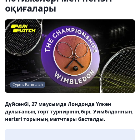
оқиғалары
Сурет: Рarimatch
Дүйсенбі, 27 маусымда Лондонда Үлкен
дулығаның төрт турнирінің бірі, Уимблдонның
негізгі торының матчтары басталды.