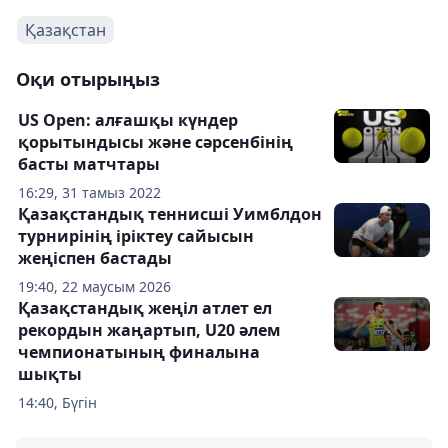
Қазақстан
Оқи отырыңыз
US Open: алғашқы күндер
қорытындысы және сәрсенбінің
басты матчтары
16:29, 31 тамыз 2022
Қазақстандық теннисші Уимблдон
турнирінің іріктеу сайысын
жеңіспен бастады
19:40, 22 маусым 2026
Қазақстандық жеңіл атлет ел
рекордын жаңартып, U20 әлем
чемпионатының финалына
шықты
14:40, Бүгін