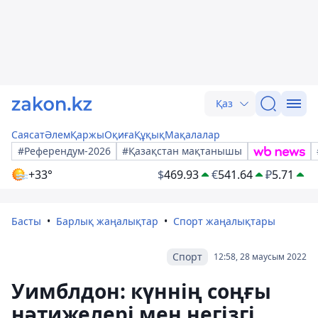
Қаз
Саясат
Әлем
Қаржы
Оқиға
Құқық
Мақалалар
#Референдум-2026
#Қазақстан мақтанышы
+33°
$
469.93
€
541.64
₽
5.71
Басты
Барлық жаңалықтар
Спорт жаңалықтары
Спорт
12:58, 28 маусым 2022
Уимблдон: күннің соңғы
нәтижелері мен негізгі