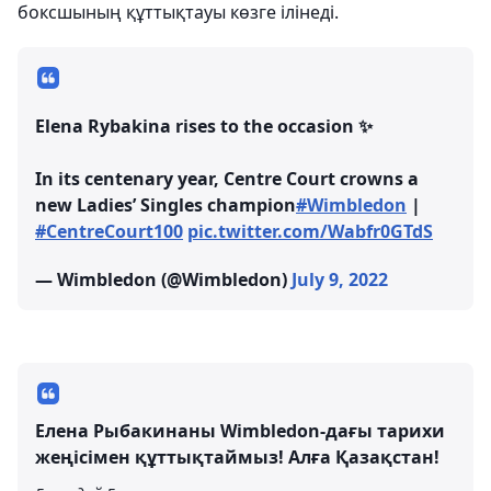
боксшының құттықтауы көзге ілінеді.
Elena Rybakina rises to the occasion ✨
In its centenary year, Centre Court crowns a
new Ladies’ Singles champion
#Wimbledon
|
#CentreCourt100
pic.twitter.com/Wabfr0GTdS
— Wimbledon (@Wimbledon)
July 9, 2022
Елена Рыбакинаны Wimbledon-дағы тарихи
жеңісімен құттықтаймыз! Алға Қазақстан!