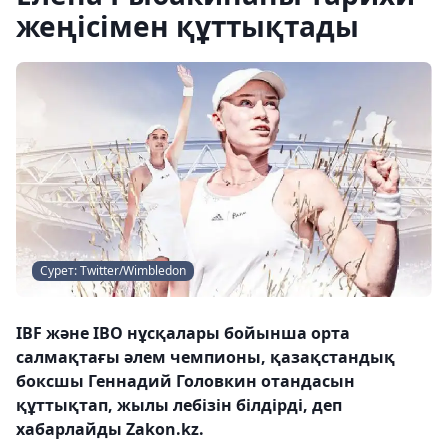
жеңісімен құттықтады
Сурет: Twitter/Wimbledon
IBF және IBO нұсқалары бойынша орта
салмақтағы әлем чемпионы, қазақстандық
боксшы Геннадий Головкин отандасын
құттықтап, жылы лебізін білдірді, деп
хабарлайды Zakon.kz.