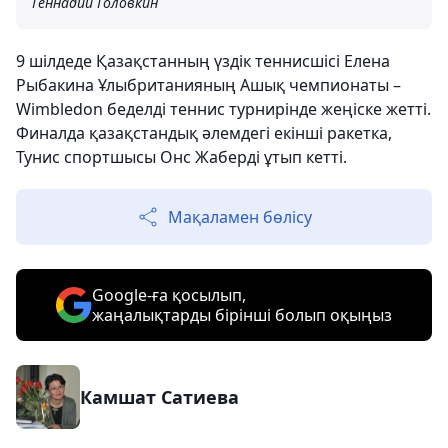
Геннадий Головкин
9 шілдеде Қазақстанның үздік теннисшісі Елена
Рыбакина Ұлыбританияның Ашық чемпионаты –
Wimbledon беделді теннис турнирінде жеңіске жетті.
Финалда қазақстандық әлемдегі екінші ракетка,
Тунис спортшысы Онс Жаберді ұтып кетті.
Мақаламен бөлісу
Google-ға қосылып,
жаңалықтарды бірінші болып оқыңыз
Камшат Сатиева