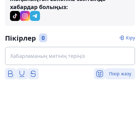
хабардар болыңыз:
Пікірлер
0
Кіру
Пікір жазу