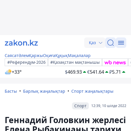
Қаз
Саясат
Әлем
Қаржы
Оқиға
Құқық
Мақалалар
#Референдум-2026
#Қазақстан мақтанышы
+33°
$
469.93
€
541.64
₽
5.71
Басты
Барлық жаңалықтар
Спорт жаңалықтары
Спорт
12:39, 10 шілде 2022
Геннадий Головкин жерлесі
Елена Рыбакинаны тарихи