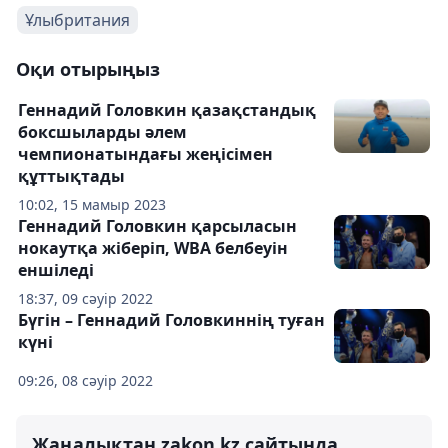
Ұлыбритания
Оқи отырыңыз
Геннадий Головкин қазақстандық
боксшыларды әлем
чемпионатындағы жеңісімен
құттықтады
10:02, 15 мамыр 2023
Геннадий Головкин қарсыласын
нокаутқа жіберіп, WBA белбеуін
еншіледі
18:37, 09 сәуір 2022
Бүгін – Геннадий Головкиннің туған
күні
09:26, 08 сәуір 2022
Жаңалықтан zakon.kz сайтында