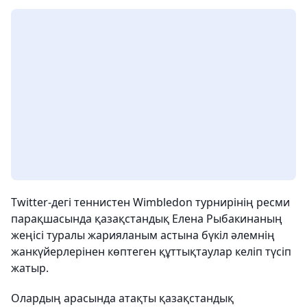
Twitter-дегі теннистен Wimbledon турнирінің ресми
парақшасында қазақстандық Елена Рыбакинаның
жеңісі туралы жарияланым астына бүкіл әлемнің
жанкүйерлерінен көптеген құттықтаулар келіп түсіп
жатыр.
Олардың арасында атақты қазақстандық