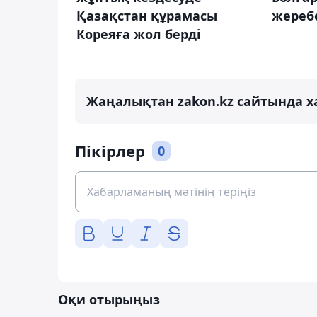
Қазақстан құрамасы
жереб
Кореяға жол берді
Жаңалықтан zakon.kz сайтында х
Пікірлер
0
Оқи отырыңыз