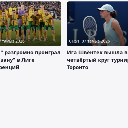
07 тамыз 2026
01:51, 07 тамыз 2026
" разгромно проиграл
Ига Швёнтек вышла в
зану" в Лиге
четвёртый круг турни
ренций
Торонто