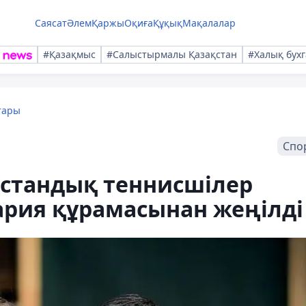
Саясат
Әлем
Қаржы
Оқиға
Құқық
Мақалалар
#Қазақмыс
#Салыстырмалы Қазақстан
#Халық бухг
тары
Спо
қстандық теннисшілер
ария құрамасынан жеңілді