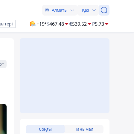
Алматы
Қаз
+19°
$
467.48
€
539.52
₽
5.73
алтері
рт
Соңғы
Танымал