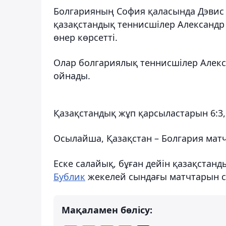
Болгарияның София қаласында Дэвис
қазақстандық теннисшілер Александр
өнер көрсетті.
Олар болгариялық теннисшілер Алекс
ойнады.
Қазақстандық жұп қарсыластарын 6:3, 
Осылайша, Қазақстан – Болгария матч
Еске салайық, бұған дейін қазақстан
Бублик
жекелей сындағы матчтарын сәтт
Мақаламен бөлісу: