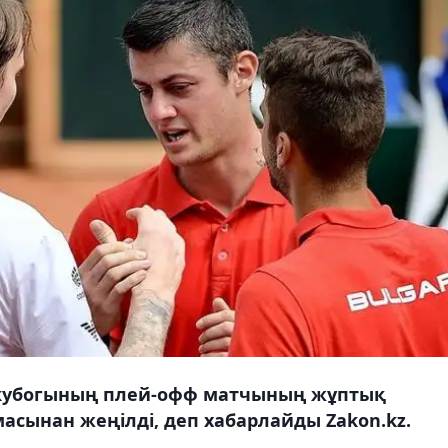
 кубогының плей-офф матчының жұптық
сынан жеңілді, деп хабарлайды Zakon.kz.