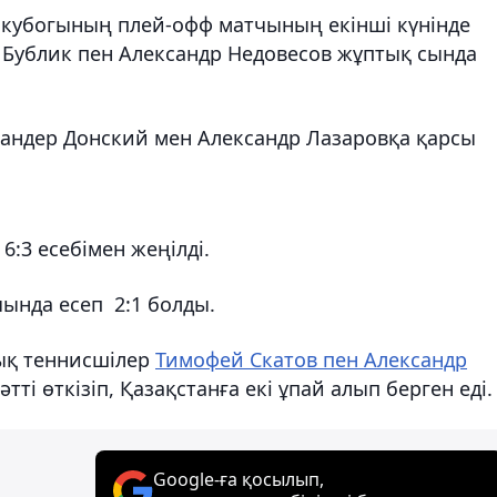
 кубогының плей-офф матчының екінші күнінде
 Бублик пен Александр Недовесов жұптық сында
андер Донский мен Александр Лазаровқа қарсы
6:3 есебімен жеңілді.
ында есеп 2:1 болды.
дық теннисшілер
Тимофей Скатов пен Александр
і өткізіп, Қазақстанға екі ұпай алып берген еді.
Google-ға қосылып,