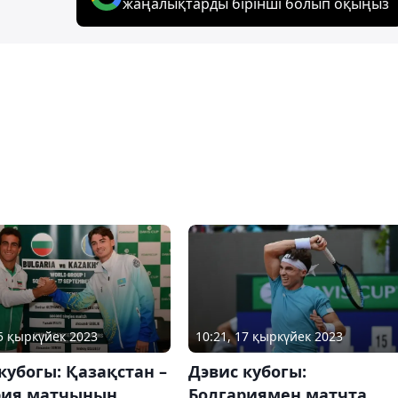
жаңалықтарды бірінші болып оқыңыз
10:21, 17 қыркүйек 2023
15 қыркүйек 2023
Дэвис кубогы:
кубогы: Қазақстан –
Болгариямен матчта
рия матчының