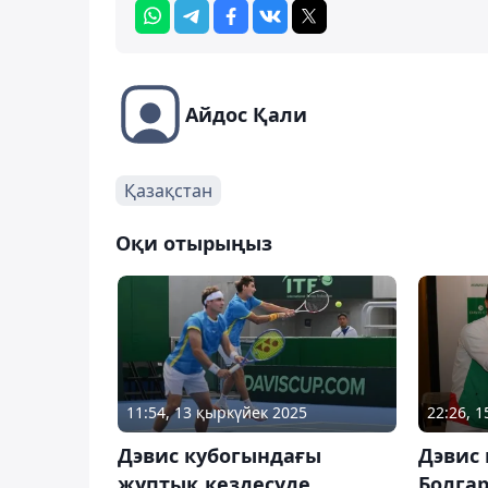
Айдос Қали
Қазақстан
Оқи отырыңыз
11:54, 13 қыркүйек 2025
22:26, 
Дэвис кубогындағы
Дэвис 
жұптық кездесуде
Болга