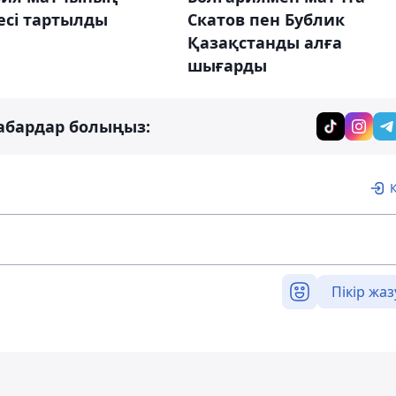
Скатов пен Бублик
есі тартылды
Қазақстанды алға
шығарды
абардар болыңыз:
Пікір жаз