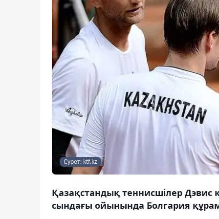
Сурет: ktf.kz
Қазақстандық теннисшілер Дэвис
сындағы ойынында Болгария құрама