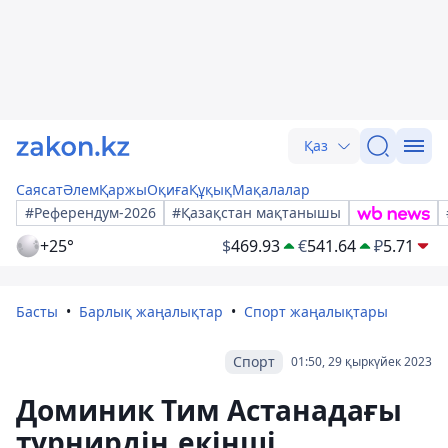
Қаз
Саясат
Әлем
Қаржы
Оқиға
Құқық
Мақалалар
#Референдум-2026
#Қазақстан мақтанышы
+25°
$
469.93
€
541.64
₽
5.71
Басты
Барлық жаңалықтар
Спорт жаңалықтары
Спорт
01:50, 29 қыркүйек 2023
Доминик Тим Астанадағы
турнирдің екінші