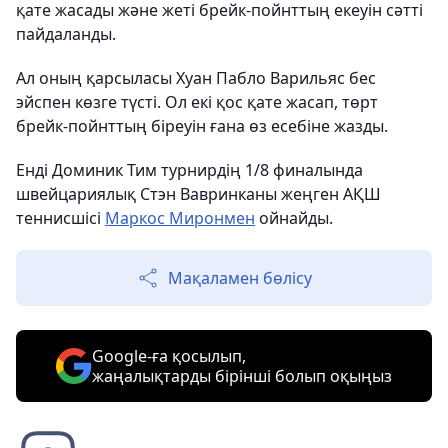
қате жасады және жеті брейк-пойнттың екеуін сәтті
пайдаланды.
Ал оның қарсыласы Хуан Пабло Варильяс бес
эйспен көзге түсті. Ол екі қос қате жасап, төрт
брейк-пойнттың біреуін ғана өз есебіне жазды.
Енді Доминик Тим турнирдің 1/8 финалында
швейцариялық Стэн Вавринканы жеңген АҚШ
теннисшісі
Маркос Миронмен
ойнайды.
Мақаламен бөлісу
Google-ға қосылып,
жаңалықтарды бірінші болып оқыңыз