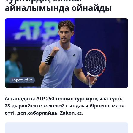
айналымында ойнайды
Сурет: ktf.kz
Астанадағы ATP 250 теннис турнирі қыза түсті.
28 қыркүйекте жекелей сындағы бірнеше матч
өтті, деп хабарлайды Zakon.kz.