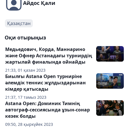
Айдос Қали
Қазақстан
Оқи отырыңыз
Медьедович, Корда, Маннарино
және Офнер Астанадағы турнирдің
жартылай финалында ойнайды
21:33, 01 қазан 2023
Биылғы Astana Open турниріне
әлемдік теннис жұлдыздарынан
кімдер қатысады
21:37, 17 тамыз 2023
Astana Open: Доминик Тимнің
автограф-сессиясында ұзын-сонар
кезек болды
09:50, 28 қыркүйек 2023