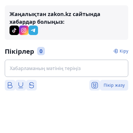
Жаңалықтан zakon.kz сайтында
хабардар болыңыз:
Пікірлер
0
Кіру
Пікір жазу