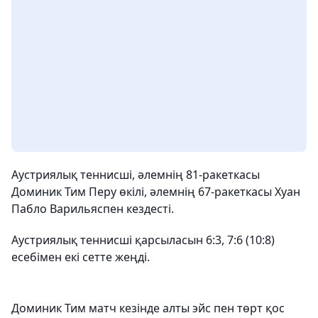
Аустриялық теннисші, әлемнің 81-ракеткасы
Доминик Тим Перу өкілі, әлемнің 67-ракеткасы Хуан
Пабло Варильяспен кездесті.
Аустриялық теннисші қарсыласын 6:3, 7:6 (10:8)
есебімен екі сетте жеңді.
Доминик Тим матч кезінде алты эйс пен төрт қос