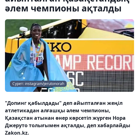
әлем чемпионы ақталды
Сурет: instagram/jerutonorah
"Допинг қабылдады" деп айыпталған жеңіл
атлетикадан алғашқы әлем чемпионы,
Қазақстан атынан өнер көрсетіп жүрген Нора
Джеруто толығымен ақталды, деп хабарлайды
Zakon.kz.