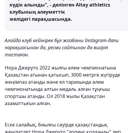
күдік алынды", - делінген Аltay athletics
клубының әлеуметтік
желідегі парақшасында.
Алайда клуб кейінірек бұл жазбаны Instagram-дағы
парақшасынан да, ресми сайтынан да өшіріп
тастаған.
Нора Джеруто 2022 жылғы әлем чемпионатына
Қазақстан атынан қатысып, 3000 метрге жүгіруде
жеңімпаз атанды және ел тарихында әлем
чемпионатында алтын медаль алған тұңғыш
спортшы атанды. Ол 2018 жылы Қазақстан
азаматтығын алған.
Еске салайық, биылғы сәуірде қазақстандық
жеңілатлет Нора Джеруто "допинг қолданды" деп