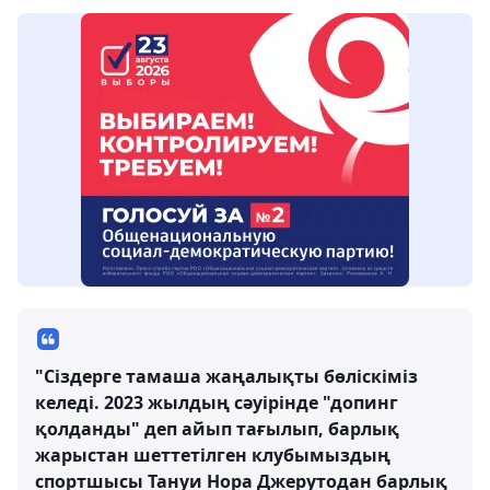
"Сіздерге тамаша жаңалықты бөліскіміз
келеді. 2023 жылдың сәуірінде "допинг
қолданды" деп айып тағылып, барлық
жарыстан шеттетілген клубымыздың
спортшысы Тануи Нора Джерутодан барлық