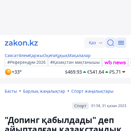
Қаз
Саясат
Әлем
Қаржы
Оқиға
Құқық
Мақалалар
#Референдум-2026
#Қазақстан мақтанышы
+33°
$
469.93
€
541.64
₽
5.71
Басты
Барлық жаңалықтар
Спорт жаңалықтары
Спорт
01:58, 31 қазан 2023
"Допинг қабылдады" деп
айыпталған қазақстандық