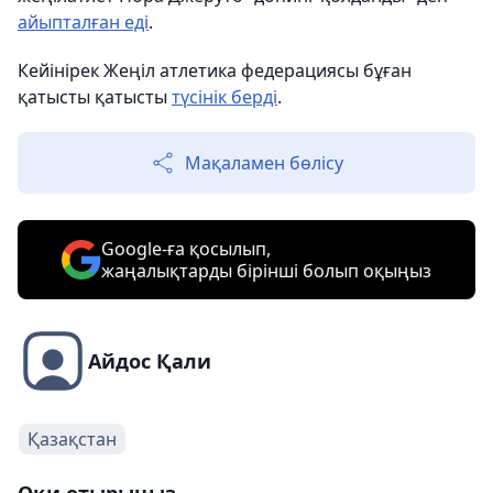
айыпталған еді
.
Кейінірек Жеңіл атлетика федерациясы бұған
қатысты қатысты
түсінік берді
.
Мақаламен бөлісу
Google-ға қосылып,
жаңалықтарды бірінші болып оқыңыз
Айдос Қали
Қазақстан