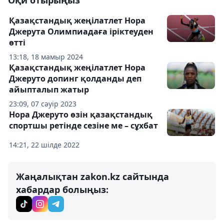
Оқи отырыңыз
Қазақстандық жеңілатлет Нора
Джерута Олимпиадаға іріктеуден
өтті
13:18, 18 мамыр 2024
Қазақстандық жеңілатлет Нора
Джеруто допинг қолданды деп
айыпталып жатыр
23:09, 07 сәуір 2023
Нора Джеруто өзін қазақстандық
спортшы ретінде сезіне ме – сұхбат
14:21, 22 шілде 2022
Жаңалықтан zakon.kz сайтында
хабардар болыңыз: