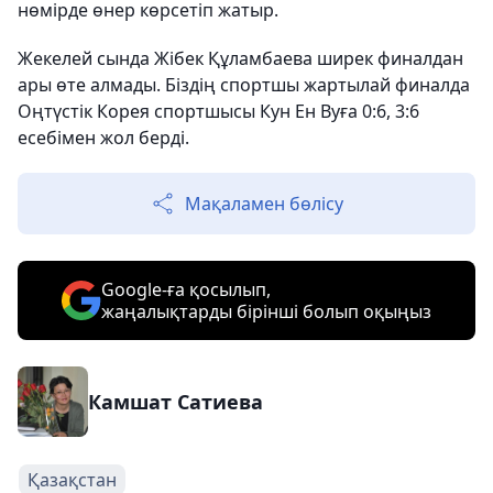
нөмірде өнер көрсетіп жатыр.
Жекелей сында Жібек Құламбаева ширек финалдан
ары өте алмады. Біздің спортшы жартылай финалда
Оңтүстік Корея спортшысы Кун Ен Вуға 0:6, 3:6
есебімен жол берді.
Мақаламен бөлісу
Google-ға қосылып,
жаңалықтарды бірінші болып оқыңыз
Камшат Сатиева
Қазақстан