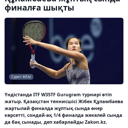
финалға шықты
Сурет: ktf.kz
Үндістанда ITF W35TF Gurugram турнирі өтіп
жатыр. Қазақстан теннисшісі Жібек Құламбаева
жартылай финалда жұптық сында өнер
көрсетті, сондай-ақ 1/4 финалда жекелей сында
да бақ сынады, деп хабарлайды Zakon.kz.