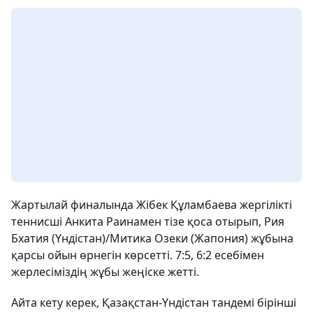
Жартылай финалында Жібек Құламбаева жергілікті
теннисші Анкита Раинамен тізе қоса отырып, Рия
Бхатия (Үндістан)/Митика Озеки (Жапония) жұбына
қарсы ойын өрнегін көрсетті. 7:5, 6:2 есебімен
жерлесіміздің жұбы жеңіске жетті.
Айта кету керек, Қазақстан-Үндістан тандемі бірінші