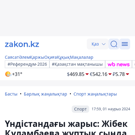
Қаз
Саясат
Әлем
Қаржы
Оқиға
Құқық
Мақалалар
#Референдум-2026
#Қазақстан мақтанышы
+31°
$
469.85
€
542.16
₽
5.78
Басты
Барлық жаңалықтар
Спорт жаңалықтары
Спорт
17:59, 01 наурыз 2024
Үндістандағы жарыс: Жібек
Құламбаева жұптық сында