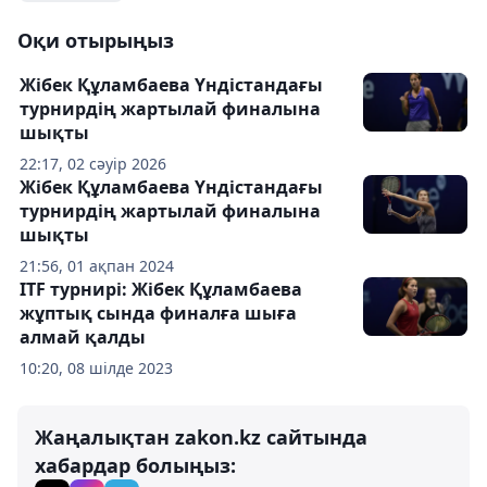
Оқи отырыңыз
Жібек Құламбаева Үндістандағы
турнирдің жартылай финалына
шықты
22:17, 02 сәуір 2026
Жібек Құламбаева Үндістандағы
турнирдің жартылай финалына
шықты
21:56, 01 ақпан 2024
ITF турнирі: Жібек Құламбаева
жұптық сында финалға шыға
алмай қалды
10:20, 08 шілде 2023
Жаңалықтан zakon.kz сайтында
хабардар болыңыз: