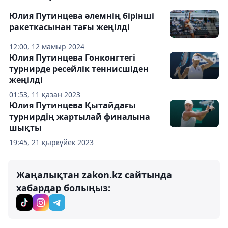
Юлия Путинцева әлемнің бірінші
ракеткасынан тағы жеңілді
12:00, 12 мамыр 2024
Юлия Путинцева Гонконгтегі
турнирде ресейлік теннисшіден
жеңілді
01:53, 11 қазан 2023
Юлия Путинцева Қытайдағы
турнирдің жартылай финалына
шықты
19:45, 21 қыркүйек 2023
Жаңалықтан zakon.kz сайтында
хабардар болыңыз: