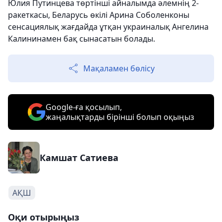
Юлия Путинцева төртінші айналымда әлемнің 2-
ракеткасы, Беларусь өкілі Арина Соболенконы
сенсациялық жағдайда ұтқан украиналық Ангелина
Калининамен бақ сынасатын болады.
Мақаламен бөлісу
Google-ға қосылып,
жаңалықтарды бірінші болып оқыңыз
Камшат Сатиева
АҚШ
Оқи отырыңыз