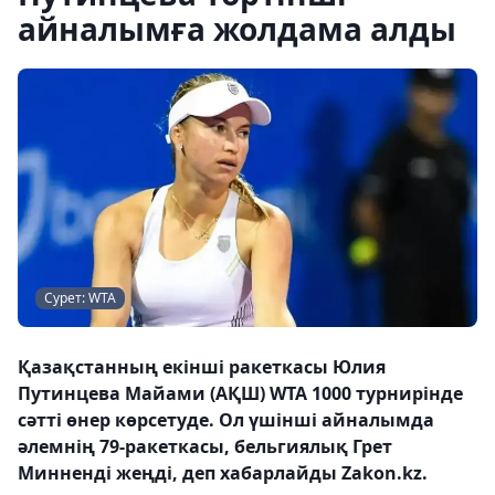
айналымға жолдама алды
Сурет: WTA
Қазақстанның екінші ракеткасы Юлия
Путинцева Майами (АҚШ) WTA 1000 турнирінде
сәтті өнер көрсетуде. Ол үшінші айналымда
әлемнің 79-ракеткасы, бельгиялық Грет
Минненді жеңді, деп хабарлайды Zakon.kz.