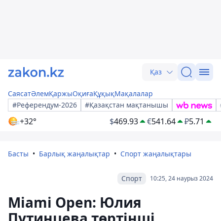
Қаз
Саясат
Әлем
Қаржы
Оқиға
Құқық
Мақалалар
#Референдум-2026
#Қазақстан мақтанышы
+32°
$
469.93
€
541.64
₽
5.71
Басты
Барлық жаңалықтар
Спорт жаңалықтары
Спорт
10:25, 24 наурыз 2024
Miami Open: Юлия
Путинцева төртінші