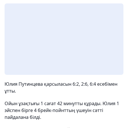
Юлия Путинцева қарсыласын 6:2, 2:6, 6:4 есебімен
ұтты.
Ойын ұзақтығы 1 сағат 42 минутты құрады. Юлия 1
эйспен бірге 4 брейк-пойнттың үшеуін сәтті
пайдалана білді.