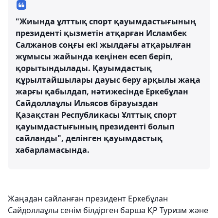
"Жиында ұлттық спорт қауымдастығының
президенті қызметін атқарған Исламбек
Салжанов соңғы екі жылдағы атқарылған
жұмысы жайында кеңінен есеп беріп,
қорытындылады. Қауымдастық
құрылтайшылары дауыс беру арқылы жаңа
жарғы қабылдап, нәтижесінде Еркебұлан
Сайдоллаұлы Ильясов бірауыздан
Қазақстан Республикасы Ұлттық спорт
қауымдастығының президенті болып
сайланды", делінген қауымдастық
хабарламасында.
Жаңадан сайланған президент Еркебұлан
Сайдоллаұлы сенім білдірген барша ҚР Туризм және