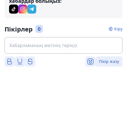
хабардар болыңыз:
Пікірлер
0
Кіру
Пікір жазу