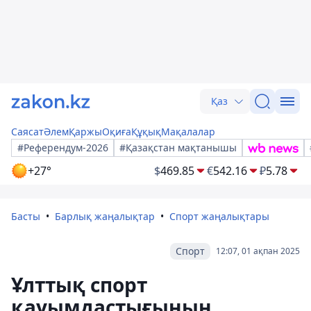
Қаз
Саясат
Әлем
Қаржы
Оқиға
Құқық
Мақалалар
#Референдум-2026
#Қазақстан мақтанышы
+27°
$
469.85
€
542.16
₽
5.78
Басты
Барлық жаңалықтар
Спорт жаңалықтары
Спорт
12:07, 01 ақпан 2025
Ұлттық спорт
қауымдастығының