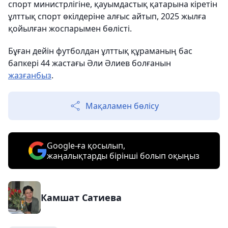
спорт министрлігіне, қауымдастық қатарына кіретін
ұлттық спорт өкілдеріне алғыс айтып, 2025 жылға
қойылған жоспарымен бөлісті.
Бұған дейін футболдан ұлттық құраманың бас
бапкері 44 жастағы Әли Әлиев болғанын
жазғанбыз
.
Мақаламен бөлісу
Google-ға қосылып,
жаңалықтарды бірінші болып оқыңыз
Камшат Сатиева