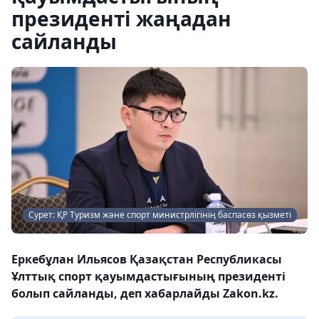
президенті жаңадан
сайланды
Сурет: ҚР Туризм және спорт министрлігінің баспасөз қызметі
Еркебұлан Ильясов Қазақстан Республикасы
Ұлттық спорт қауымдастығының президенті
болып сайланды, деп хабарлайды Zakon.kz.