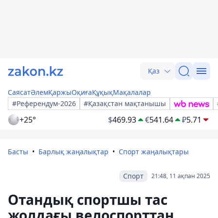
Қаз
Саясат
Әлем
Қаржы
Оқиға
Құқық
Мақалалар
#Референдум-2026
#Қазақстан мақтанышы
+25°
$
469.93
€
541.64
₽
5.71
Басты
Барлық жаңалықтар
Спорт жаңалықтары
Спорт
21:48, 11 ақпан 2025
Отандық спортшы тас
жолдағы велоспорттан