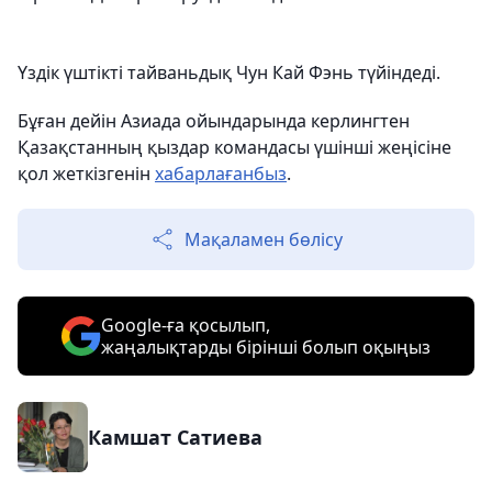
Үздік үштікті тайваньдық Чун Кай Фэнь түйіндеді.
Бұған дейін Азиада ойындарында керлингтен
Қазақстанның қыздар командасы үшінші жеңісіне
қол жеткізгенін
хабарлағанбыз
.
Мақаламен бөлісу
Google-ға қосылып,
жаңалықтарды бірінші болып оқыңыз
Камшат Сатиева