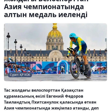
Азия чемпионатында
алтын медаль иеленді
Сурет: ҚР ҰОК
Тас жолдағы велоспорттан Қазақстан
құрамасының өкілі Евгений Федоров
Таиландтың Пхитсанулок қаласында өткен
Азия чемпионатында жеңімпаз атанды, деп