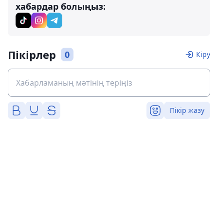
хабардар болыңыз:
Пікірлер
0
Кіру
Пікір жазу