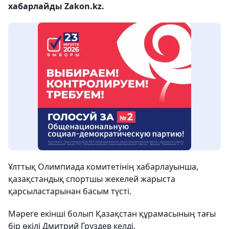
хабарлайды Zakon.kz.
Ұлттық Олимпиада комитетінің хабарлауынша,
қазақстандық спортшы жекелей жарыста
қарсыластарынан басым түсті.
Мәреге екінші болып Қазақстан құрамасының тағы
бір өкілі Дмитрий Груздев келді.