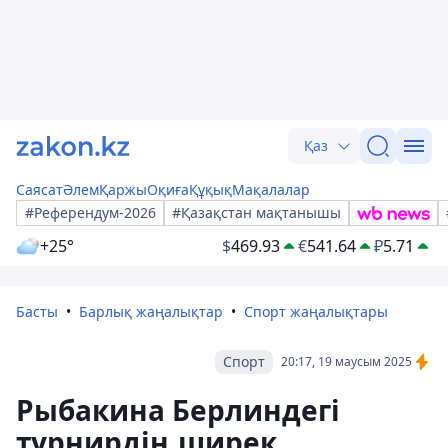
Қаз
Саясат
Әлем
Қаржы
Оқиға
Құқық
Мақалалар
#Референдум-2026
#Қазақстан мақтанышы
+25°
$
469.93
€
541.64
₽
5.71
Басты
Барлық жаңалықтар
Спорт жаңалықтары
Спорт
20:17, 19 маусым 2025
Рыбакина Берлиндегі
турнирдің ширек