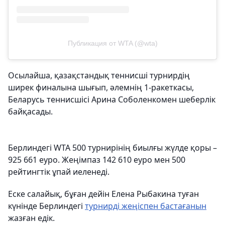
Публикация от WTA (@wta)
Осылайша, қазақстандық теннисші турнирдің
ширек финалына шығып, әлемнің 1-ракеткасы,
Беларусь теннисшісі Арина Соболенкомен шеберлік
байқасады.
Берлиндегі WTA 500 турнирінің биылғы жүлде қоры –
925 661 еуро. Жеңімпаз 142 610 еуро мен 500
рейтингтік ұпай иеленеді.
Еске салайық, бұған дейін Елена Рыбакина туған
күнінде Берлиндегі
турнирді жеңіспен бастағанын
жазған едік.