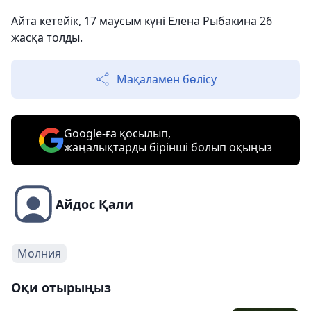
Айта кетейік, 17 маусым күні Елена Рыбакина 26
жасқа толды.
Мақаламен бөлісу
Google-ға қосылып,
жаңалықтарды бірінші болып оқыңыз
Айдос Қали
Молния
Оқи отырыңыз