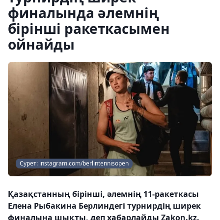
финалында әлемнің
бірінші ракеткасымен
ойнайды
Сурет: instagram.com/berlintennisopen
Қазақстанның бірінші, әлемнің 11-ракеткасы
Елена Рыбакина Берлиндегі турнирдің ширек
финалына шықты, деп хабарлайды Zakon.kz.