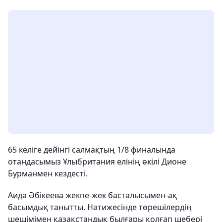
65 келіге дейінгі салмақтың 1/8 финалында
отандасымыз Ұлыбритания елінің өкілі Дионе
Бурманмен кездесті.
Аида Әбікеева жекпе-жек басталысымен-ақ
басымдық танытты. Нәтижесінде төрешілердің
шешімімен қазақстандық былғары қолғап шебері