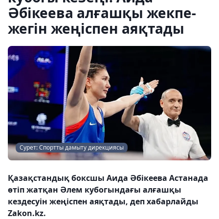
Әбікеева алғашқы жекпе-
жегін жеңіспен аяқтады
Сурет: Спортты дамыту дирекциясы
Қазақстандық боксшы Аида Әбікеева Астанада
өтіп жатқан Әлем кубогындағы алғашқы
кездесуін жеңіспен аяқтады, деп хабарлайды
Zakon.kz.