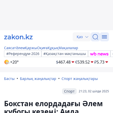
Қаз
Саясат
Әлем
Қаржы
Оқиға
Құқық
Мақалалар
#Референдум-2026
#Қазақстан мақтанышы
+20°
$
467.48
€
539.52
₽
5.73
Басты
Барлық жаңалықтар
Спорт жаңалықтары
Спорт
21:23, 02 шілде 2025
Бокстан елордадағы Әлем
кубогы кезеңі: Аида