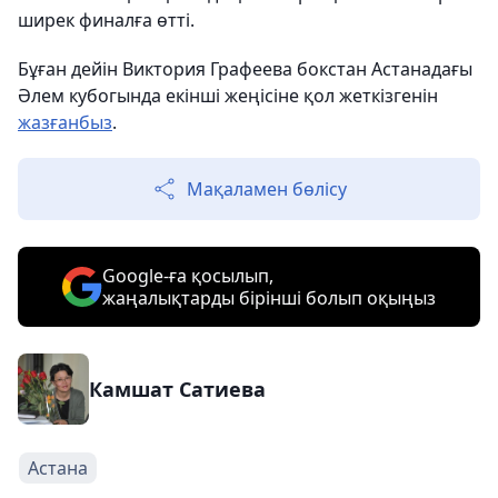
ширек финалға өтті.
Бұған дейін Виктория Графеева бокстан Астанадағы
Әлем кубогында екінші жеңісіне қол жеткізгенін
жазғанбыз
.
Мақаламен бөлісу
Google-ға қосылып,
жаңалықтарды бірінші болып оқыңыз
Камшат Сатиева
Астана