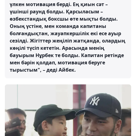
үлкен мотивация берді. Ең қиын сәт –
үшінші раунд болды. Қарсыласым –
өзбекстандық боксшы өте мықты болды.
Оның үстіне, мен команда капитаны
болғандықтан, жауапкершілік екі есе ауыр
сезілді. Жігіттер жеңіліп жатқанда, олардың
көңілі түсіп кететін. Арасында менің
бауырым Нұрбек те болды. Капитан ретінде
мен бәрін қолдап, мотивация беруге
тырыстым", – деді Айбек.