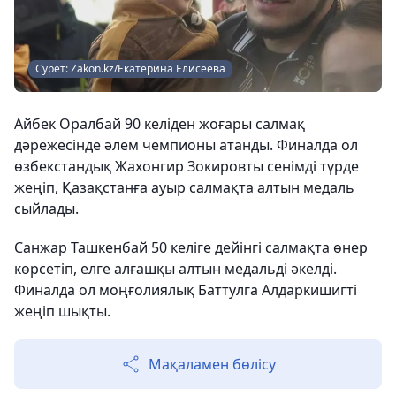
Сурет: Zakon.kz/Екатерина Елисеева
Айбек Оралбай 90 келіден жоғары салмақ
дәрежесінде әлем чемпионы атанды. Финалда ол
өзбекстандық Жахонгир Зокировты сенімді түрде
жеңіп, Қазақстанға ауыр салмақта алтын медаль
сыйлады.
Санжар Ташкенбай 50 келіге дейінгі салмақта өнер
көрсетіп, елге алғашқы алтын медальді әкелді.
Финалда ол моңғолиялық Баттулга Алдаркишигті
жеңіп шықты.
Мақаламен бөлісу