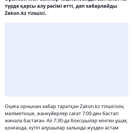
түрде қарсы алу рәсімі өтті, деп хабарлайды
Zakon.kz тілшісі.
Оқиға орнынан хабар таратқан Zakon.kz тілшісінің
мәліметінше, жанкүйерлер сағат 7:00-ден бастап
жинала бастаған. Ал 7:30-да боксшылар мінген ұшақ
қонғанда, күтіп алушылар залында жүзден астам