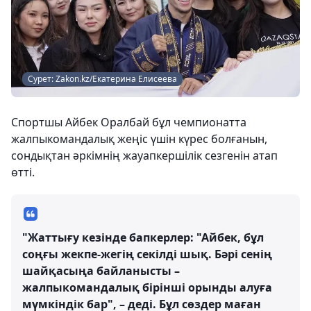
Сурет: Zakon.kz/Екатерина Елисеева
Спортшы Айбек Оралбай бұл чемпионатта
жалпыкомандалық жеңіс үшін күрес болғанын,
сондықтан әркімнің жауапкершілік сезгенін атап
өтті.
"Жаттығу кезінде бапкерлер: "Айбек, бұл
соңғы жекпе-жегің секілді шық. Бәрі сенің
шайқасыңа байланысты –
жалпыкомандалық бірінші орынды алуға
мүмкіндік бар", – деді. Бұл сөздер маған