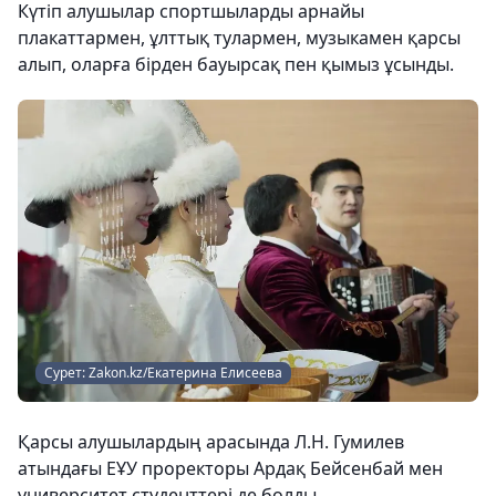
Күтіп алушылар спортшыларды арнайы
плакаттармен, ұлттық тулармен, музыкамен қарсы
алып, оларға бірден бауырсақ пен қымыз ұсынды.
Сурет: Zakon.kz/Екатерина Елисеева
Қарсы алушылардың арасында Л.Н. Гумилев
атындағы ЕҰУ проректоры Ардақ Бейсенбай мен
университет студенттері де болды.