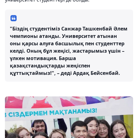
"Біздің студентіміз Санжар Ташкенбай Әлем
чемпионы атанды. Университет атынан
оны қарсы алуға басшылық пен студенттер
келді. Оның бұл жеңісі, жастарымыз үшін –
үлкен мотивация. Барша
қазақстандықтарды жеңіспен
құттықтаймыз!", – деді Ардақ Бейсенбай.