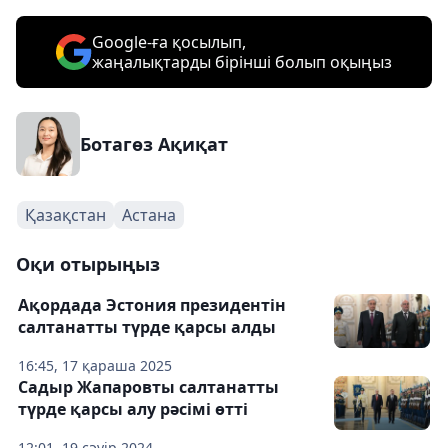
Google-ға қосылып,
жаңалықтарды бірінші болып оқыңыз
Ботагөз Ақиқат
Қазақстан
Астана
Оқи отырыңыз
Ақордада Эстония президентін
салтанатты түрде қарсы алды
16:45, 17 қараша 2025
Садыр Жапаровты салтанатты
түрде қарсы алу рәсімі өтті
12:01, 19 сәуір 2024