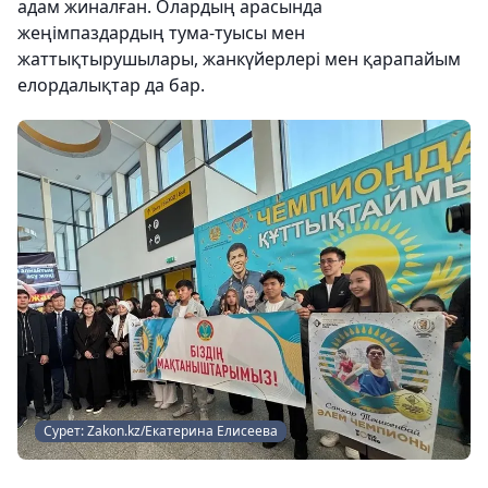
адам жиналған. Олардың арасында
жеңімпаздардың тума-туысы мен
жаттықтырушылары, жанкүйерлері мен қарапайым
елордалықтар да бар.
Сурет: Zakon.kz/Екатерина Елисеева