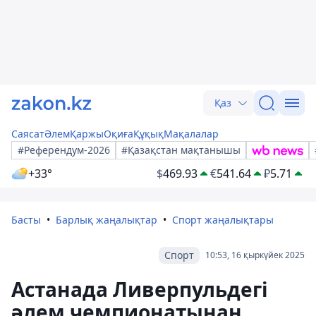
Қаз
Саясат
Әлем
Қаржы
Оқиға
Құқық
Мақалалар
#Референдум-2026
#Қазақстан мақтанышы
+33°
$
469.93
€
541.64
₽
5.71
Басты
Барлық жаңалықтар
Спорт жаңалықтары
Спорт
10:53, 16 қыркүйек 2025
Астанада Ливерпульдегі
әлем чемпионатынан