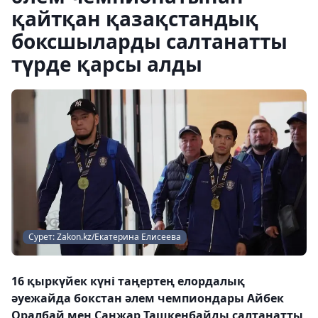
қайтқан қазақстандық
боксшыларды салтанатты
түрде қарсы алды
Сурет: Zakon.kz/Екатерина Елисеева
16 қыркүйек күні таңертең елордалық
әуежайда бокстан әлем чемпиондары Айбек
Оралбай мен Санжар Ташкенбайды салтанатты