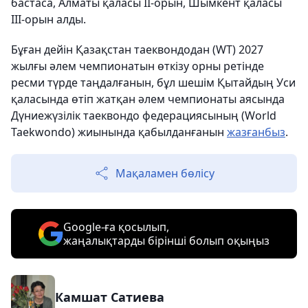
бастаса, Алматы қаласы ІІ-орын, Шымкент қаласы
ІІІ-орын алды.
Бұған дейін Қазақстан таеквондодан (WT) 2027
жылғы әлем чемпионатын өткізу орны ретінде
ресми түрде таңдалғанын, бұл шешім Қытайдың Уси
қаласында өтіп жатқан әлем чемпионаты аясында
Дүниежүзілік таеквондо федерациясының (World
Taekwondo) жиынында қабылданғанын
жазғанбыз
.
Мақаламен бөлісу
Google-ға қосылып,
жаңалықтарды бірінші болып оқыңыз
Камшат Сатиева