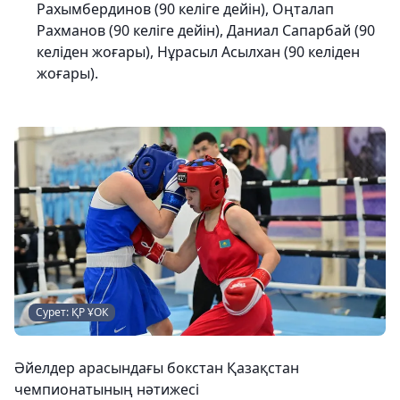
Рахымбердинов (90 келіге дейін), Оңталап
Рахманов (90 келіге дейін), Даниал Сапарбай (90
келіден жоғары), Нұрасыл Асылхан (90 келіден
жоғары).
Сурет: ҚР ҰОК
Әйелдер арасындағы бокстан Қазақстан
чемпионатының нәтижесі