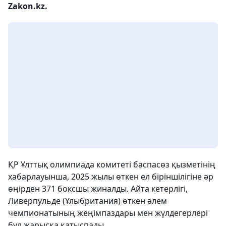
Zakon.kz.
ҚР Ұлттық олимпиада комитеті баспасөз қызметінің
хабарлауынша, 2025 жылы өткен ел біріншілігіне әр
өңірден 371 боксшы жиналды. Айта кетерлігі,
Ливерпульде (Ұлыбритания) өткен әлем
чемпионатының жеңімпаздары мен жүлдегерлері
бұл жарысқа қатыспады.