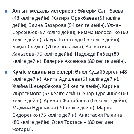
Алтын медаль иегерлері:
Әйгерім Сәттібаева
(48 келіге дейін), Жазира Орақбаева (51 келіге
дейін), Элина Базарова (54 келіге дейін), Ұлжан
Сәрсенбек (57 келіге дейін), Римма Волосенко (60
келіге дейін), Лаура Есенгелді (65 келіге дейін),
Бақыт Сейдіш (70 келіге дейін), Валентина
Хальзова (75 келіге дейін), Надежда Рябец (80
келіге дейін), Валерия Аксенова (80 келіге дейін).
Күміс медаль иегерлері:
Әнел Құдайберген (48
келіге дейін), Анита Адишева (51 келіге дейін),
Жайна Шекербекова (54 келіге дейін), Карина
Ибрагимова (57 келіге дейін), Анар Тұрсынбек (60
келіге дейін), Аружан Жаңабаева (65 келіге дейін),
Мадина Нұршаева (70 келіге дейін), Мария
Сидоренко (75 келіге дейін), Анастасия Рылина
(80 келіге дейін), Әсел Тоқтасын (80 келіден
жоғары).