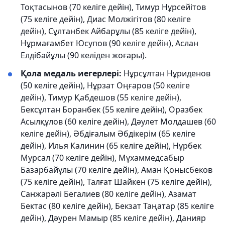
Тоқтасынов (70 келіге дейін), Тимур Нұрсейітов
(75 келіге дейін), Диас Молжігітов (80 келіге
дейін), Сұлтанбек Айбарұлы (85 келіге дейін),
Нұрмағамбет Юсупов (90 келіге дейін), Аслан
Елдібайұлы (90 келіден жоғары).
Қола медаль иегерлері:
Нұрсұлтан Нұриденов
(50 келіге дейін), Нұрзат Оңғаров (50 келіге
дейін), Тимур Қабдешов (55 келіге дейін),
Бексұлтан Боранбек (55 келіге дейін), Оразбек
Асылқұлов (60 келіге дейін), Дәулет Молдашев (60
келіге дейін), Әбдіғалым Әбдікерім (65 келіге
дейін), Илья Калинин (65 келіге дейін), Нұрбек
Мурсал (70 келіге дейін), Мұхаммедсабыр
Базарбайұлы (70 келіге дейін), Аман Қонысбеков
(75 келіге дейін), Талғат Шайкен (75 келіге дейін),
Санжарәлі Бегалиев (80 келіге дейін), Азамат
Бектас (80 келіге дейін), Бекзат Таңатар (85 келіге
дейін), Дәурен Мамыр (85 келіге дейін), Данияр