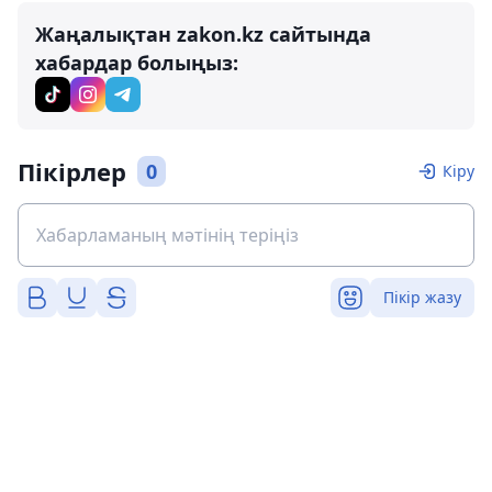
Жаңалықтан zakon.kz сайтында
хабардар болыңыз:
Пікірлер
0
Кіру
Пікір жазу