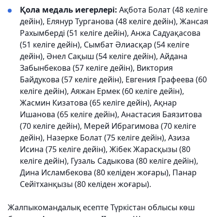
Қола медаль иегерлері:
Ақбота Болат (48 келіге
дейін), Елянур Турганова (48 келіге дейін), Жансая
Рахымберді (51 келіге дейін), Анжа Садуақасова
(51 келіге дейін), Сымбат Әлиасқар (54 келіге
дейін), Әнел Сақыш (54 келіге дейін), Айдана
Забынбекова (57 келіге дейін), Виктория
Байдукова (57 келіге дейін), Евгения Графеева (60
келіге дейін), Аяжан Ермек (60 келіге дейін),
Жасмин Кизатова (65 келіге дейін), Ақнар
Ишанова (65 келіге дейін), Анастасия Баязитова
(70 келіге дейін), Мерей Ибрагимова (70 келіге
дейін), Назерке Болат (75 келіге дейін), Азиза
Исина (75 келіге дейін), Жібек Жарасқызы (80
келіге дейін), Гузаль Садыкова (80 келіге дейін),
Дина Исламбекова (80 келіден жоғары), Панар
Сейітханқызы (80 келіден жоғары).
Жалпыкомандалық есепте Түркістан облысы көш