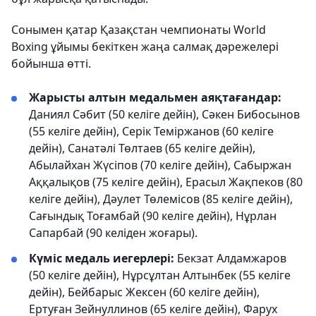
Сонымен қатар Қазақстан чемпионаты World
Boxing ұйымы бекіткен жаңа салмақ дәрежелері
бойынша өтті.
Жарысты алтын медальмен аяқтағандар:
Даниял Сәбит (50 келіге дейін), Сәкен Бибосынов
(55 келіге дейін), Серік Теміржанов (60 келіге
дейін), Санатәлі Төлтаев (65 келіге дейін),
Абылайхан Жүсіпов (70 келіге дейін), Сабыржан
Аққалықов (75 келіге дейін), Ерасыл Жақпеков (80
келіге дейін), Дәулет Төлемісов (85 келіге дейін),
Сағындық Тоғамбай (90 келіге дейін), Нұрлан
Сапарбай (90 келіден жоғары).
Күміс медаль иегерлері:
Бекзат Алдамжаров
(50 келіге дейін), Нұрсұлтан Алтынбек (55 келіге
дейін), Бейбарыс Жексен (60 келіге дейін),
Ертуған Зейнуллинов (65 келіге дейін), Фарух