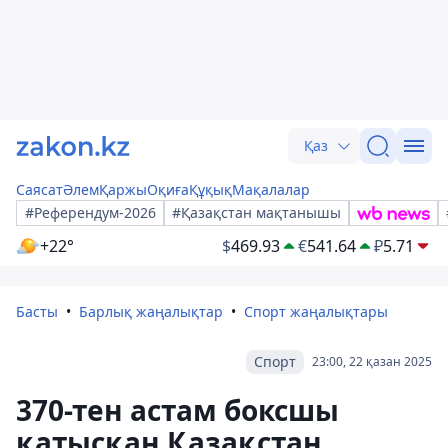
Қаз
Саясат
Әлем
Қаржы
Оқиға
Құқық
Мақалалар
#Референдум-2026
#Қазақстан мақтанышы
+22°
$
469.93
€
541.64
₽
5.71
Басты
Барлық жаңалықтар
Спорт жаңалықтары
Спорт
23:00, 22 қазан 2025
370-тен астам боксшы
қатысқан Қазақстан