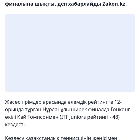
финалына шықты, деп хабарлайды Zakon.kz.
Жасөспірімдер арасында әлемдік рейтингте 12-
орында тұрған Нұрланұлы ширек финалда Гонконг
өкілі Кай Томпсонмен (ITF Juniors рейтингі - 48)
кездесті.
Кездесу қазақстандық теннисшінің жеңісімен