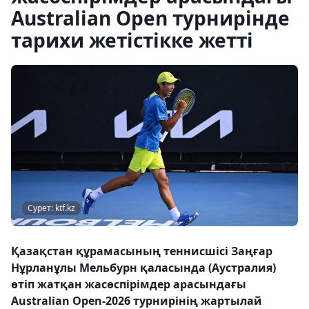
Australian Open турнирінде
тарихи жетістікке жетті
Сурет: ktf.kz
Қазақстан құрамасының теннисшісі Заңғар
Нұрланұлы Мельбурн қаласында (Аустралия)
өтіп жатқан жасөспірімдер арасындағы
Australian Open-2026 турнирінің жартылай