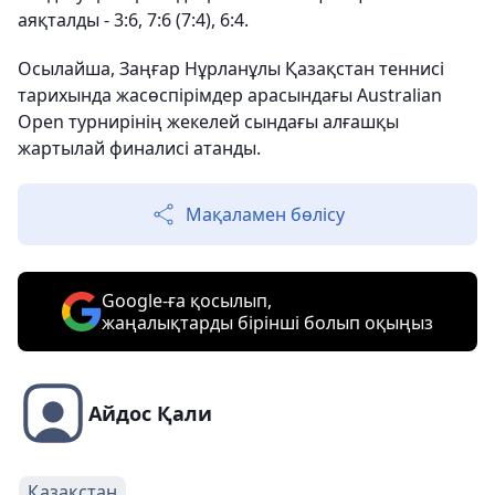
аяқталды - 3:6, 7:6 (7:4), 6:4.
Осылайша, Заңғар Нұрланұлы Қазақстан теннисі
тарихында жасөспірімдер арасындағы Australian
Open турнирінің жекелей сындағы алғашқы
жартылай финалисі атанды.
Мақаламен бөлісу
Google-ға қосылып,
жаңалықтарды бірінші болып оқыңыз
Айдос Қали
Қазақстан