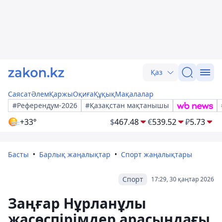
Қаз
Саясат
Әлем
Қаржы
Оқиға
Құқық
Мақалалар
#Референдум-2026
#Қазақстан мақтанышы
+33°
$
467.48
€
539.52
₽
5.73
Басты
Барлық жаңалықтар
Спорт жаңалықтары
Спорт
17:29, 30 қаңтар 2026
Заңғар Нұрланұлы
жасөспірімдер арасындағы