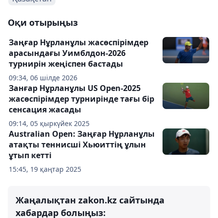
Оқи отырыңыз
Заңғар Нұрланұлы жасөспірімдер
арасындағы Уимблдон-2026
турнирін жеңіспен бастады
09:34, 06 шілде 2026
Занғар Нұрланұлы US Open-2025
жасөспірімдер турнирінде тағы бір
сенсация жасады
09:14, 05 қыркүйек 2025
Australian Open: Заңғар Нұрланұлы
атақты теннисші Хьюиттің ұлын
ұтып кетті
15:45, 19 қаңтар 2025
Жаңалықтан zakon.kz сайтында
хабардар болыңыз: