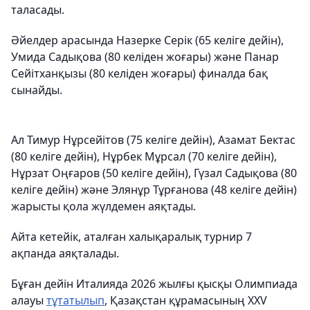
таласады.
Әйелдер арасында Назерке Серік (65 келіге дейін),
Умида Садықова (80 келіден жоғары) және Панар
Сейітханқызы (80 келіден жоғары) финалда бақ
сынайды.
Ал Тимур Нұрсейітов (75 келіге дейін), Азамат Бектас
(80 келіге дейін), Нұрбек Мұрсал (70 келіге дейін),
Нұрзат Оңғаров (50 келіге дейін), Гүзал Садықова (80
келіге дейін) және Элянұр Тұрғанова (48 келіге дейін)
жарысты қола жүлдемен аяқтады.
Айта кетейік, аталған халықаралық турнир 7
ақпанда аяқталады.
Бұған дейін Италияда 2026 жылғы қысқы Олимпиада
алауы
тұтатылып
, Қазақстан құрамасының XXV