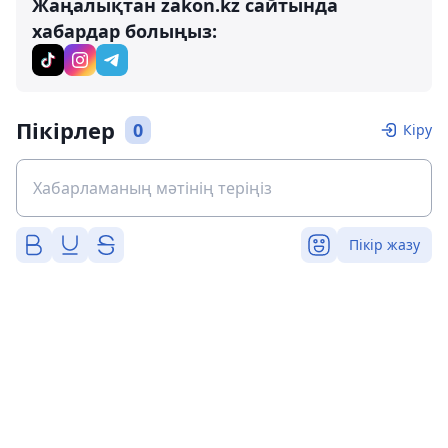
Жаңалықтан zakon.kz сайтында
хабардар болыңыз:
Пікірлер
0
Кіру
Пікір жазу