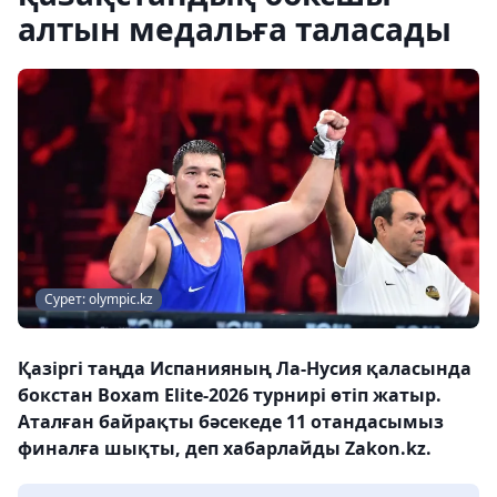
алтын медальға таласады
Сурет: olympic.kz
Қазіргі таңда Испанияның Ла-Нусия қаласында
бокстан Boxam Elite-2026 турнирі өтіп жатыр.
Аталған байрақты бәсекеде 11 отандасымыз
финалға шықты, деп хабарлайды Zakon.kz.