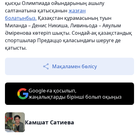
қысқы Олимпиада ойындарының ашылу
салтанатына қатысқанын
жазған
болатынбыз.
Қазақстан құрамасының туын
Миланда – Денис Никиша, Ливиньода – Аяулым
Әміренова көтеріп шықты. Сондай-ақ қазақстандық
спортшылар Предаццо қаласындағы шеруге де
қатысты.
Мақаламен бөлісу
Google-ға қосылып,
жаңалықтарды бірінші болып оқыңыз
Камшат Сатиева