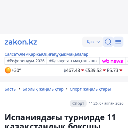
Қаз
Саясат
Әлем
Қаржы
Оқиға
Құқық
Мақалалар
#Референдум-2026
#Қазақстан мақтанышы
+30°
$
467.48
€
539.52
₽
5.73
Басты
Барлық жаңалықтар
Спорт жаңалықтары
Спорт
11:26, 07 ақпан 2026
Испаниядағы турнирде 11
қазақстандық боксшы