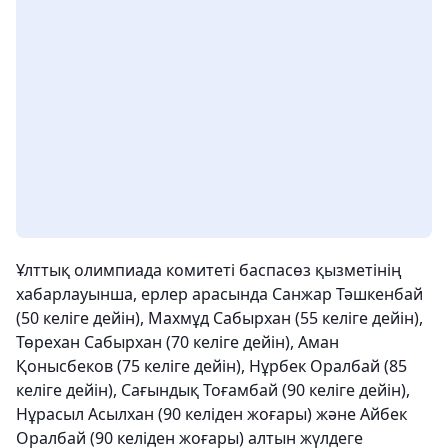
Ұлттық олимпиада комитеті баспасөз қызметінің
хабарлауынша, ерлер арасында Санжар Тәшкенбай
(50 келіге дейін), Махмұд Сабырхан (55 келіге дейін),
Төрехан Сабырхан (70 келіге дейін), Аман
Қонысбеков (75 келіге дейін), Нұрбек Оралбай (85
келіге дейін), Сағындық Тоғамбай (90 келіге дейін),
Нұрасыл Асылхан (90 келіден жоғары) және Айбек
Оралбай (90 келіден жоғары) алтын жүлдеге