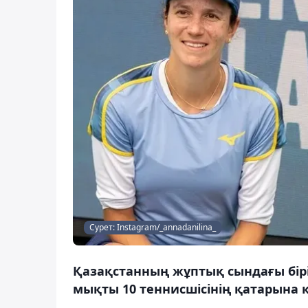
Сурет: Instagram/_annadanilina_
Қазақстанның жұптық сындағы бір
мықты 10 теннисшісінің қатарына қ