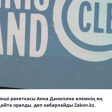
інші ракеткасы Анна Данилина әлемнің ең
айта оралды, деп хабарлайды Zakon.kz.