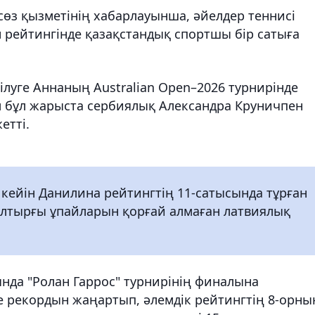
өз қызметінің хабарлауынша, әйелдер теннисі
рейтингінде қазақстандық спортшы бір сатыға
ілуге Аннаның Australian Open–2026 турнирінде
 Ол бұл жарыста сербиялық Александра Круничпен
етті.
 кейін Данилина рейтингтің 11-сатысында тұрған
былтырғы ұпайларын қорғай алмаған латвиялық
нда "Ролан Гаррос" турнирінің финалына
 рекордын жаңартып, әлемдік рейтингтің 8-орны