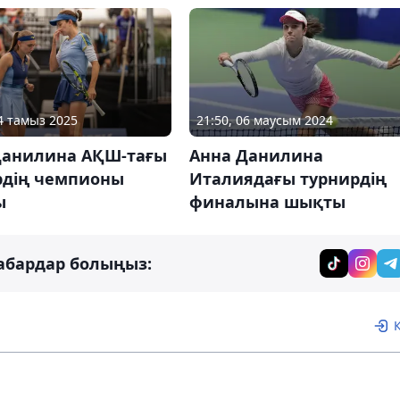
24 тамыз 2025
21:50, 06 маусым 2024
Данилина АҚШ-тағы
Анна Данилина
рдің чемпионы
Италиядағы турнирдің
ы
финалына шықты
абардар болыңыз: