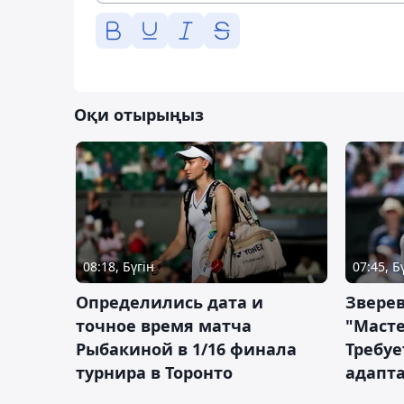
Оқи отырыңыз
08:18, Бүгін
07:45, Б
Определились дата и
Зверев
точное время матча
"Масте
Рыбакиной в 1/16 финала
Требуе
турнира в Торонто
адапт