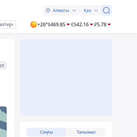
Алматы
Қаз
+26°
$
469.85
€
542.16
₽
5.78
алтері
рт
Соңғы
Танымал