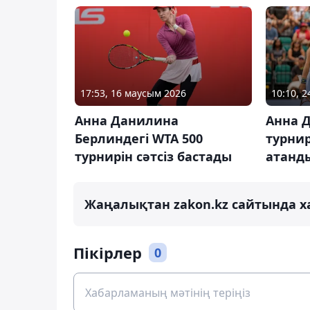
17:53, 16 маусым 2026
10:10, 
Анна Данилина
Анна 
Берлиндегі WTA 500
турни
турнирін сәтсіз бастады
атанд
Жаңалықтан zakon.kz сайтында х
Пікірлер
0