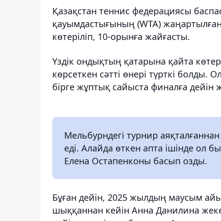
Қазақстан теннис федерациясы баспас
қауымдастығының (WTA) жаңартылған 
көтеріліп, 10-орынға жайғасты.
Үздік ондықтың қатарына қайта көтер
көрсеткен сәтті өнері түрткі болды.
бірге жұптық сайыста финалға дейін ж
Мельбурндегі турнир аяқталғаннан
еді. Алайда өткен апта ішінде ол 
Елена Остапенконы басып озды.
Бұған дейін, 2025 жылдың маусым айы
шыққаннан кейін Анна Данилина жеке