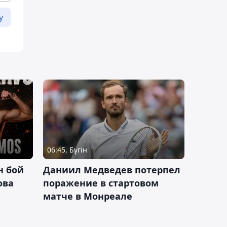
у
06:45, Бүгін
н бой
Даниил Медведев потерпел
ова
поражение в стартовом
матче в Монреале