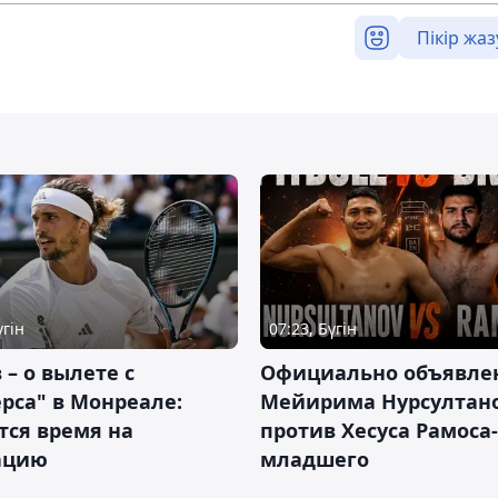
Пікір жаз
үгін
07:23, Бүгін
 – о вылете с
Официально объявле
рса" в Монреале:
Мейирима Нурсултан
тся время на
против Хесуса Рамоса-
ацию
младшего