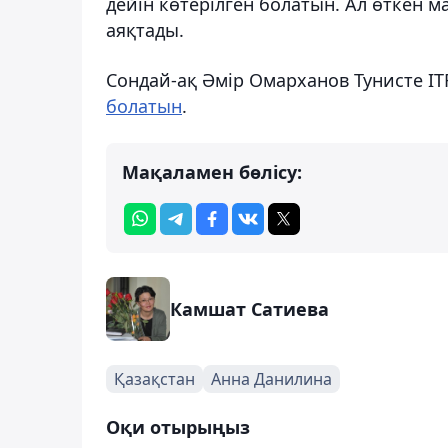
дейін көтерілген болатын. Ал өткен 
аяқтады.
Сондай-ақ Әмір Омарханов Тунисте I
болатын
.
Мақаламен бөлісу:
Камшат Сатиева
Қазақстан
Анна Данилина
Оқи отырыңыз