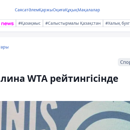
Саясат
Әлем
Қаржы
Оқиға
Құқық
Мақалалар
#Қазақмыс
#Салыстырмалы Қазақстан
#Халық бухг
тары
Спо
лина WTA рейтингісінде