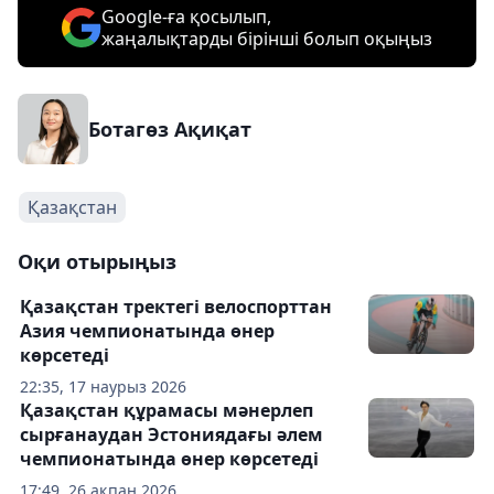
Google-ға қосылып,
жаңалықтарды бірінші болып оқыңыз
Ботагөз Ақиқат
Қазақстан
Оқи отырыңыз
Қазақстан тректегі велоспорттан
Азия чемпионатында өнер
көрсетеді
22:35, 17 наурыз 2026
Қазақстан құрамасы мәнерлеп
сырғанаудан Эстониядағы әлем
чемпионатында өнер көрсетеді
17:49, 26 ақпан 2026