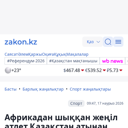
Қаз
Саясат
Әлем
Қаржы
Оқиға
Құқық
Мақалалар
#Референдум-2026
#Қазақстан мақтанышы
+23°
$
467.48
€
539.52
₽
5.73
Басты
Барлық жаңалықтар
Спорт жаңалықтары
Спорт
09:47, 17 наурыз 2026
Африкадан шыққан жеңіл
атлет Қазақстан атынан