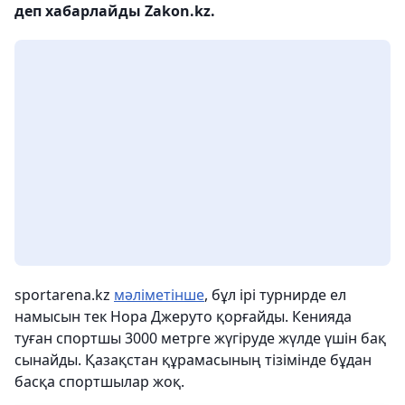
деп хабарлайды Zakon.kz.
sportarena.kz
мәліметінше
, бұл ірі турнирде ел
намысын тек Нора Джеруто қорғайды. Кенияда
туған спортшы 3000 метрге жүгіруде жүлде үшін бақ
сынайды. Қазақстан құрамасының тізімінде бұдан
басқа спортшылар жоқ.