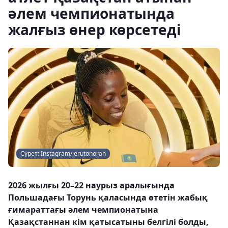
әлем чемпионатында
жалғыз өнер көрсетеді
Сурет: Instagram/jerutonorah
2026 жылғы 20–22 наурыз аралығында
Польшадағы Торунь қаласында өтетін жабық
ғимараттағы әлем чемпионатына
Қазақстаннан кім қатысатыны белгілі болды,