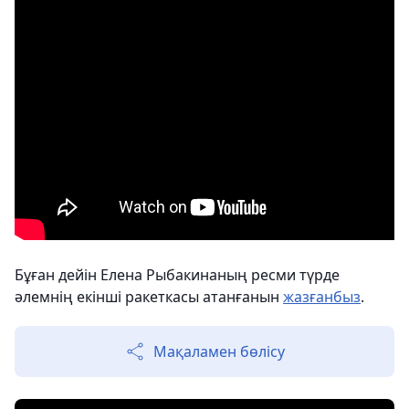
Бұған дейін Елена Рыбакинаның ресми түрде
әлемнің екінші ракеткасы атанғанын
жазғанбыз
.
Мақаламен бөлісу