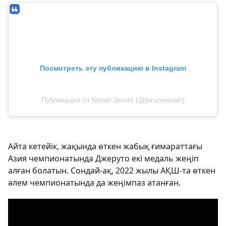
Посмотреть эту публикацию в Instagram
Публикация от Norah Jeruto (@jerutonorah)
Айта кетейік, жақында өткен жабық ғимараттағы
Азия чемпионатында Джеруто екі медаль жеңіп
алған болатын. Сондай-ақ, 2022 жылы АҚШ-та өткен
әлем чемпионатында да жеңімпаз атанған.