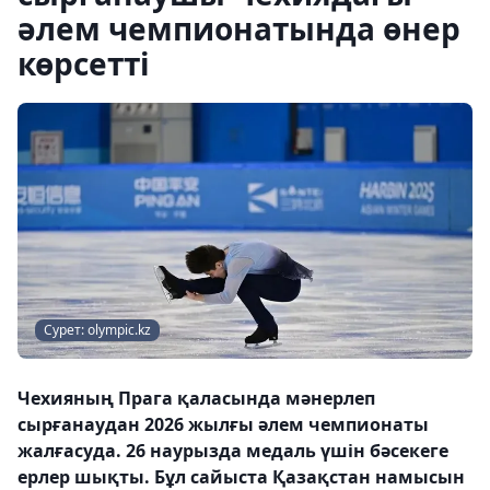
әлем чемпионатында өнер
көрсетті
Сурет: olympic.kz
Чехияның Прага қаласында мәнерлеп
сырғанаудан 2026 жылғы әлем чемпионаты
жалғасуда. 26 наурызда медаль үшін бәсекеге
ерлер шықты. Бұл сайыста Қазақстан намысын