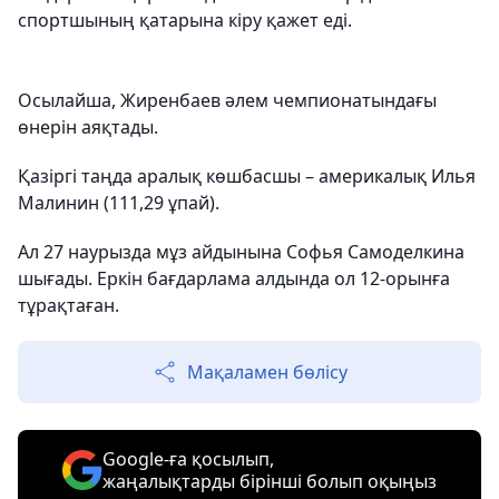
спортшының қатарына кіру қажет еді.
Осылайша, Жиренбаев әлем чемпионатындағы
өнерін аяқтады.
Қазіргі таңда аралық көшбасшы – америкалық Илья
Малинин (111,29 ұпай).
Ал 27 наурызда мұз айдынына Софья Самоделкина
шығады. Еркін бағдарлама алдында ол 12-орынға
тұрақтаған.
Мақаламен бөлісу
Google-ға қосылып,
жаңалықтарды бірінші болып оқыңыз