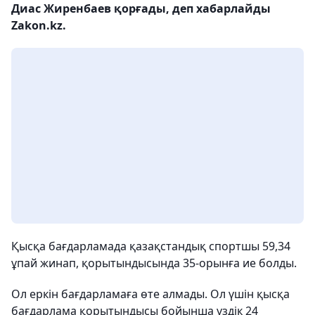
Диас Жиренбаев қорғады, деп хабарлайды
Zakon.kz.
Қысқа бағдарламада қазақстандық спортшы 59,34
ұпай жинап, қорытындысында 35-орынға ие болды.
Ол еркін бағдарламаға өте алмады. Ол үшін қысқа
бағдарлама қорытындысы бойынша үздік 24