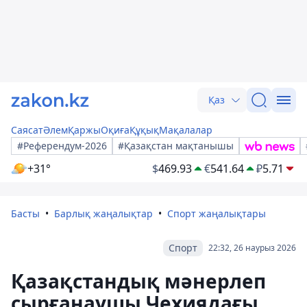
Қаз
Саясат
Әлем
Қаржы
Оқиға
Құқық
Мақалалар
#Референдум-2026
#Қазақстан мақтанышы
+31°
$
469.93
€
541.64
₽
5.71
Басты
Барлық жаңалықтар
Спорт жаңалықтары
Спорт
22:32, 26 наурыз 2026
Қазақстандық мәнерлеп
сырғанаушы Чехиядағы