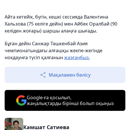
Айта кетейік, бүгін, кешкі сессияда Валентина
Хальзова (75 келіге дейін) мен Айбек Оралбай (90
келіден жоғары) шаршы алаңға шығады.
Бұған дейін Санжар Тәшкенбай Азия
чемпионатындағы алғашқы жекпе-жегінде
нокдаунға түсіп қалғанын
жазғанбыз.
Мақаламен бөлісу
Google-ға қосылып,
жаңалықтарды бірінші болып оқыңыз
Камшат Сатиева