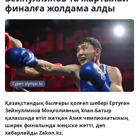
финалға жолдама алды
Сурет: olympic.kz
Қазақстандық былғары қолғап шебері Ертуған
Зейнуллинов Моңғолияның Ұлан-Батыр
қаласында өтіп жатқан Азия чемпионатының
ширек финалында жеңіске жетті, деп
хабарлайды Zakon.kz.