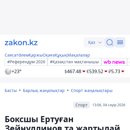
Қаз
Саясат
Әлем
Қаржы
Оқиға
Құқық
Мақалалар
#Референдум-2026
#Қазақстан мақтанышы
+23°
$
467.48
€
539.52
₽
5.73
Басты
Барлық жаңалықтар
Спорт жаңалықтары
Спорт
13:06, 04 сәуір 2026
Боксшы Ертуған
Зейнуллинов та жартылай