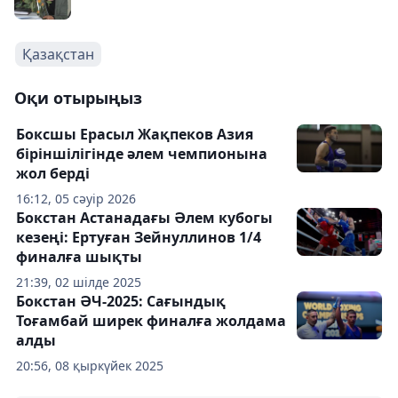
Қазақстан
Оқи отырыңыз
Боксшы Ерасыл Жақпеков Азия
біріншілігінде әлем чемпионына
жол берді
16:12, 05 сәуір 2026
Бокстан Астанадағы Әлем кубогы
кезеңі: Ертуған Зейнуллинов 1/4
финалға шықты
21:39, 02 шілде 2025
Бокстан ӘЧ-2025: Сағындық
Тоғамбай ширек финалға жолдама
алды
20:56, 08 қыркүйек 2025