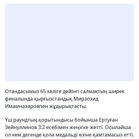
Отандасымыз 65 келіге дейінгі салмақтың ширек
финалында қырғызстандық Мирзохид
Имамназаровпен жұдырықтасты.
Үш раундтың қорытындысы бойынша Ертуған
Зейнуллинов 3:2 есебімен жеңіске жетті. Осылайша
ол кем дегенде қола медальді өзіне қамтамасыз етті.