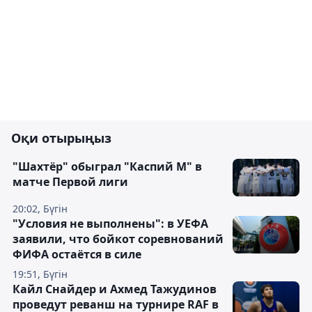
Оқи отырыңыз
"Шахтёр" обыграл "Каспий М" в
матче Первой лиги
20:02, Бүгін
"Условия не выполнены": в УЕФА
заявили, что бойкот соревнований
ФИФА остаётся в силе
19:51, Бүгін
Кайл Снайдер и Ахмед Тажудинов
проведут реванш на турнире RAF в