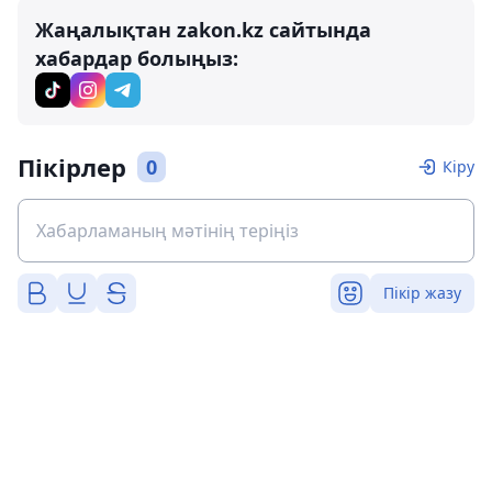
Жаңалықтан zakon.kz сайтында
хабардар болыңыз:
Пікірлер
0
Кіру
Пікір жазу