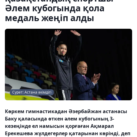
Әлем кубогында қола
медаль жеңіп алды
Сурет: Астана әкімдігі
Көркем гимнастикадан Әзербайжан астанасы
Баку қаласында өткен әлем кубогының 3-
кезеңінде ел намысын қорғаған Ақмарал
Ерекешева жүлдегерлер қатарынан көрінді, деп