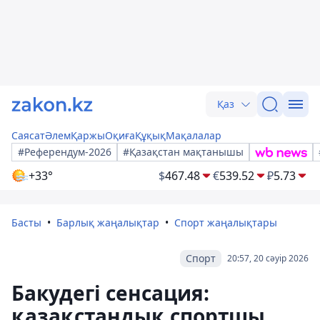
Қаз
Саясат
Әлем
Қаржы
Оқиға
Құқық
Мақалалар
#Референдум-2026
#Қазақстан мақтанышы
+33°
$
467.48
€
539.52
₽
5.73
Басты
Барлық жаңалықтар
Спорт жаңалықтары
Спорт
20:57, 20 сәуір 2026
Бакудегі сенсация:
қазақстандық спортшы