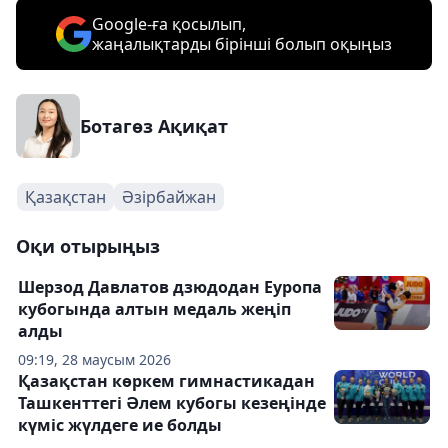
Google-ға қосылып,
жаңалықтарды бірінші болып оқыңыз
Ботагөз Ақиқат
Қазақстан
Әзірбайжан
Оқи отырыңыз
Шерзод Давлатов дзюдодан Еуропа
кубогында алтын медаль жеңіп
алды
09:19, 28 маусым 2026
Қазақстан көркем гимнастикадан
Ташкенттегі Әлем кубогы кезеңінде
күміс жүлдеге ие болды