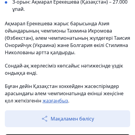
3-орын: Ақмарал Ерекешева (Қазақстан) – 27.000
ұпай.
Ақмарал Ерекешева жарыс барысында Азия
ойындарының чемпионы Тахмина Икромова
(Өзбекстан), әлем чемпионатының жүлдегері Таисия
Онорийчук (Украина) және Болгария өкілі Стилияна
Николованы артта қалдырды.
Сондай-ақ жерлесіміз көпсайыс нәтижесінде үздік
ондыққа енді.
Бұған дейін Қазақстан хоккейден жасөспірімдер
арасындағы әлем чемпионатында екінші жеңісіне
қол жеткізгенін
жазғанбыз
.
Мақаламен бөлісу