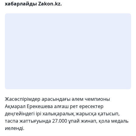
хабарлайды Zakon.kz.
Жасөспірімдер арасындағы әлем чемпионы
Ақмарал Ерекешева алғаш рет ересектер
деңгейіндегі ірі халықаралық жарысқа қатысып,
таспа жаттығуында 27.000 ұпай жинап, қола медаль
иеленді.