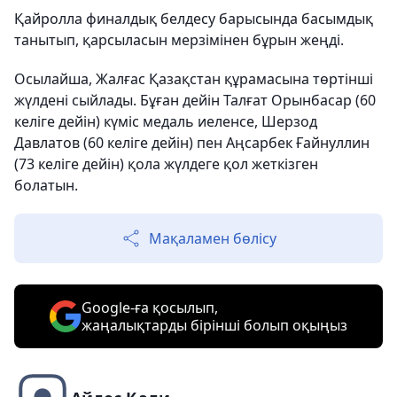
Қайролла финалдық белдесу барысында басымдық
танытып, қарсыласын мерзімінен бұрын жеңді.
Осылайша, Жалғас Қазақстан құрамасына төртінші
жүлдені сыйлады. Бұған дейін Талғат Орынбасар (60
келіге дейін) күміс медаль иеленсе, Шерзод
Давлатов (60 келіге дейін) пен Аңсарбек Ғайнуллин
(73 келіге дейін) қола жүлдеге қол жеткізген
болатын.
Мақаламен бөлісу
Google-ға қосылып,
жаңалықтарды бірінші болып оқыңыз