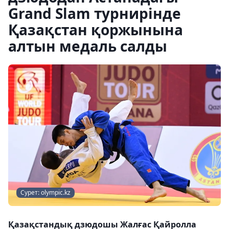
Grand Slam турнирінде
Қазақстан қоржынына
алтын медаль салды
Сурет: olympic.kz
Қазақстандық дзюдошы Жалғас Қайролла