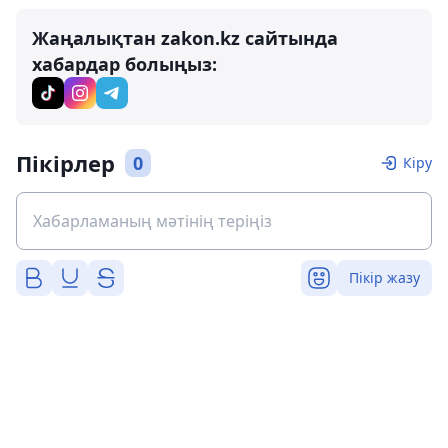
Жаңалықтан zakon.kz сайтында
хабардар болыңыз:
Пікірлер
0
Кіру
Пікір жазу