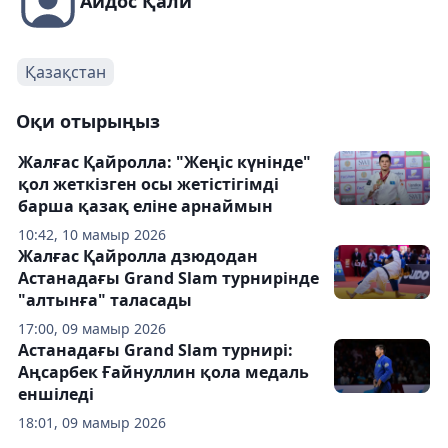
Айдос Қали
Қазақстан
Оқи отырыңыз
Жалғас Қайролла: "Жеңіс күнінде"
қол жеткізген осы жетістігімді
барша қазақ еліне арнаймын
10:42, 10 мамыр 2026
Жалғас Қайролла дзюдодан
Астанадағы Grand Slam турнирінде
"алтынға" таласады
17:00, 09 мамыр 2026
Астанадағы Grand Slam турнирі:
Аңсарбек Ғайнуллин қола медаль
еншіледі
18:01, 09 мамыр 2026