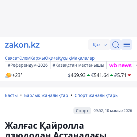
Қаз
Саясат
Әлем
Қаржы
Оқиға
Құқық
Мақалалар
#Референдум-2026
#Қазақстан мақтанышы
+23°
$
469.93
€
541.64
₽
5.71
Басты
Барлық жаңалықтар
Спорт жаңалықтары
Спорт
09:52, 10 мамыр 2026
Жалғас Қайролла
дзюдодан Астанадағы