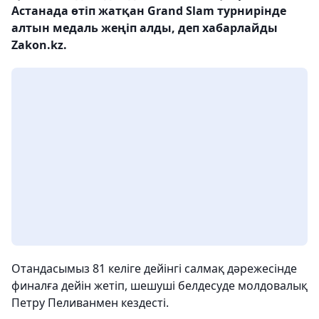
Астанада өтіп жатқан Grand Slam турнирінде
алтын медаль жеңіп алды, деп хабарлайды
Zakon.kz.
Отандасымыз 81 келіге дейінгі салмақ дәрежесінде
финалға дейін жетіп, шешуші белдесуде молдовалық
Петру Пеливанмен кездесті.