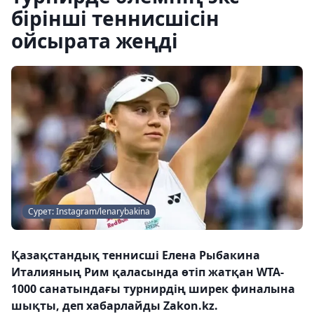
бірінші теннисшісін
ойсырата жеңді
Сурет: Instagram/lenarybakina
Қазақстандық теннисші Елена Рыбакина
Италияның Рим қаласында өтіп жатқан WTA-
1000 санатындағы турнирдің ширек финалына
шықты, деп хабарлайды Zakon.kz.