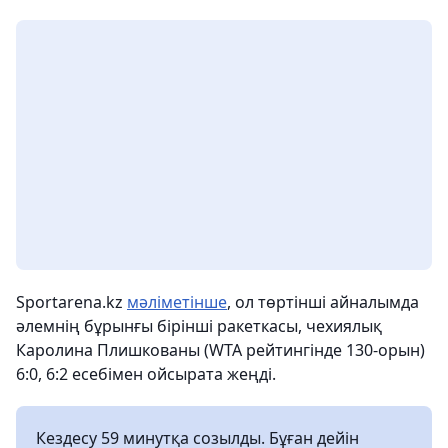
Sportarena.kz
мәліметінше
, ол төртінші айналымда
әлемнің бұрынғы бірінші ракеткасы, чехиялық
Каролина Плишкованы (WTA рейтингінде 130-орын)
6:0, 6:2 есебімен ойсырата жеңді.
Кездесу 59 минутқа созылды. Бұған дейін