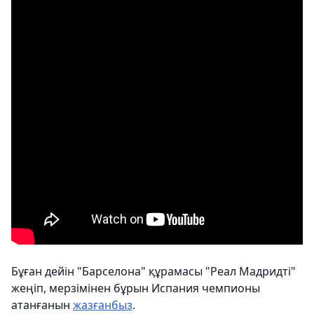
Бұған дейін "Барселона" құрамасы "Реал Мадридті"
жеңіп, мерзімінен бұрын Испания чемпионы
атанғанын
жазғанбыз
.