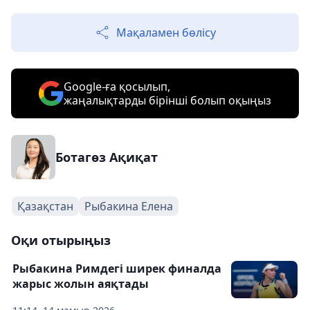
Мақаламен бөлісу
Google-ға қосылып,
жаңалықтарды бірінші болып оқыңыз
Ботагөз Ақиқат
Қазақстан
Рыбакина Елена
Оқи отырыңыз
Рыбакина Римдегі ширек финалда
жарыс жолын аяқтады