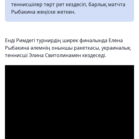
теннисшілер төрт рет кездесіп, барлық матчта
Рыбакина жеңіске жеткен.
Енді Римдегі турнирдің ширек финалында Елена
Рыбакина әлемнің оныншы ракеткасы, украиналық
теннисші Элина Свитолинамен кездеседі.