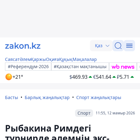
Қаз
Саясат
Әлем
Қаржы
Оқиға
Құқық
Мақалалар
#Референдум-2026
#Қазақстан мақтанышы
+21°
$
469.93
€
541.64
₽
5.71
Басты
Барлық жаңалықтар
Спорт жаңалықтары
Спорт
11:55, 12 мамыр 2026
Рыбакина Римдегі
турнирде әлемнің экс-