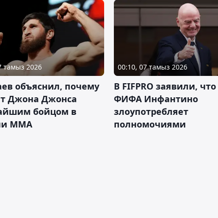
07 тамыз 2026
00:10, 07 тамыз 2026
ев объяснил, почему
В FIFPRO заявили, что
ет Джона Джонса
ФИФА Инфантино
айшим бойцом в
злоупотребляет
ии ММА
полномочиями