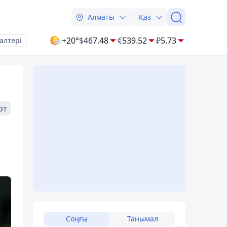
Алматы
Қаз
+20°
$
467.48
€
539.52
₽
5.73
алтері
рт
Соңғы
Танымал