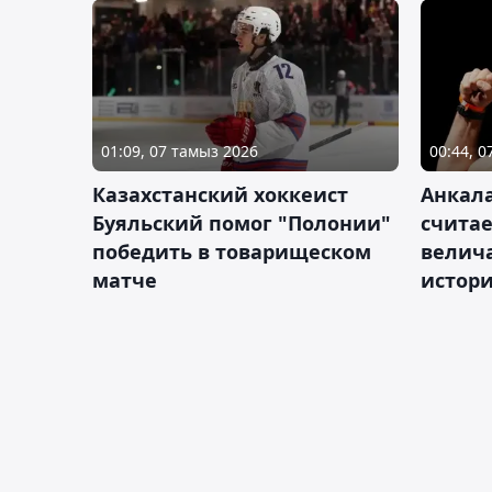
01:09, 07 тамыз 2026
00:44, 
Казахстанский хоккеист
Анкала
Буяльский помог "Полонии"
счита
победить в товарищеском
велич
матче
истор