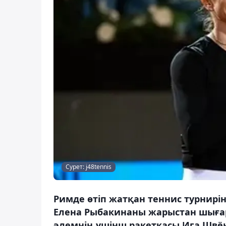
Сурет: j48tennis
Римде өтіп жатқан теннис турнир
Елена Рыбакинаны жарыстан шыға
әлемнің үшінш ракеткасы Ига Швён