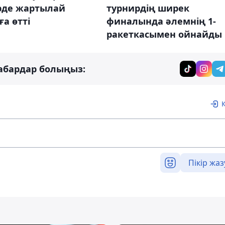
турнирдің ширек
рде жартылай
финалында әлемнің 1-
а өтті
ракеткасымен ойнайды
абардар болыңыз:
Пікір жаз