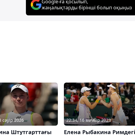
Google-ға қосылып,
жаңалықтарды бірінші болып оқыңыз
22:34, 16 мамыр 2023
8 сәуір 2026
Елена Рыбакина Римдег
ина Штутгарттағы