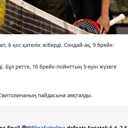
, 6 қос қателік жіберді. Сондай-ақ, 9 брейк-
ді. Бұл ретте, 16 брейк-пойнттың 5-еуін жүзеге
н Свитолинаның пайдасына аяқталды.
e final! 🤩
@ElinaSvitolina
defeats Swiatek 6-4, 2-6