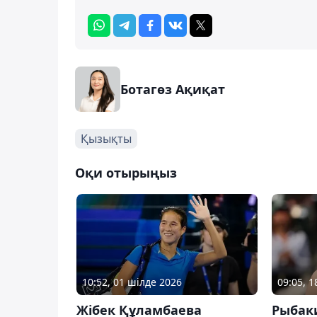
Ботагөз Ақиқат
Қызықты
Оқи отырыңыз
10:52, 01 шілде 2026
09:05, 1
Жібек Құламбаева
Рыбак