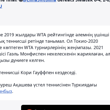
U
не 2019 жылдары WTA рейтингінде әлемнің үшінші
қ теннисші ретінде танымал. Ол Токио-2020
 көптеген WTA турнирлерінің жеңімпазы. 2021
ісі Гаэль Монфиспен некелескенін жариялаған, а
ызы дүниеге келген.
еннисші Кори Гауффпен кездеседі.
әуреш Ақашева үстел теннисінен Түркиядағы
анбыз
.