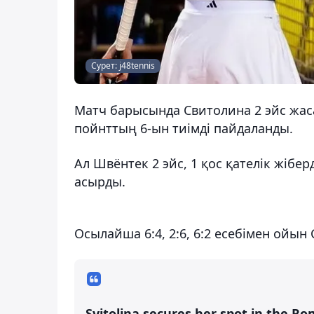
Сурет: j48tennis
Матч барысында Свитолина 2 эйс жасап
пойнттың 6-ын тиімді пайдаланды.
Ал Швёнтек 2 эйс, 1 қос қателік жібер
асырды.
Осылайша 6:4, 2:6, 6:2 есебімен ойы
Svitolina secures her spot in the Rom