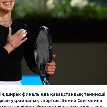
інің ширек финалында қазақстандық теннисші
рған украиналық спортшы Элина Свитолина
текті де жеңіп, финалға жолдама алды, деп