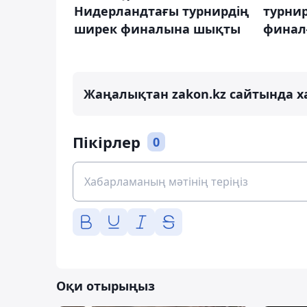
Нидерландтағы турнирдің
турни
ширек финалына шықты
финалғ
Жаңалықтан zakon.kz сайтында х
Пікірлер
0
Оқи отырыңыз