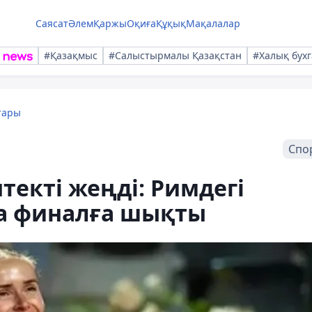
Саясат
Әлем
Қаржы
Оқиға
Құқық
Мақалалар
#Қазақмыс
#Салыстырмалы Қазақстан
#Халық бухг
тары
Спо
екті жеңді: Римдегі
а финалға шықты