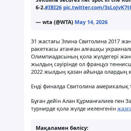
6-2.
#IBI26
pic.twitter.com/3sLoJvK7t
— wta (@WTA)
May 14, 2026
31 жастағы Элина Свитолина 2017 жә
ракеткасы атанған алғашқы украиналы
Олимпиадасының қола жүлдегері және
жылдың сәуірінде ол француз теннисш
2022 жылдың қазан айында олардың қ
Енді финалда Свитолина америкалық т
Бұған дейін Алан Құрманғалиев пен З
турнирде қола жүлде иеленгенін
жазғ
Мақаламен бөлісу: