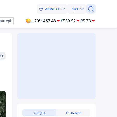
Алматы
Қаз
+20°
$
467.48
€
539.52
₽
5.73
алтері
рт
Соңғы
Танымал