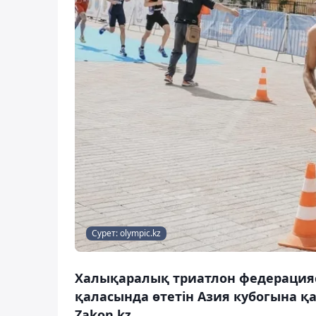
Сурет: olympic.kz
Халықаралық триатлон федерацияс
қаласында өтетін Азия кубогына қ
Zakon.kz.