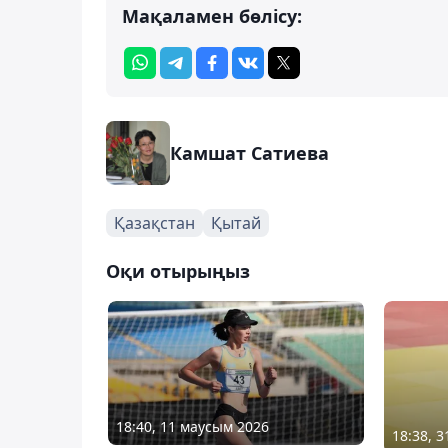
Мақаламен бөлісу:
Камшат Сатиева
Қазақстан
Қытай
Оқи отырыңыз
18:40, 11 маусым 2026
18:38, 