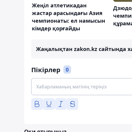
Жеңіл атлетикадан
Дзюдо
жастар арасындағы Азия
чемпи
чемпионаты: ел намысын
құрам
кімдер қорғайды
Жаңалықтан zakon.kz сайтында х
Пікірлер
0
Оқи отырыңыз