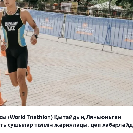
ы (World Triathlon) Қытайдың Ляньюньган
атысушылар тізімін жариялады, деп хабарлай