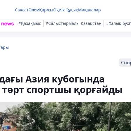
Саясат
Әлем
Қаржы
Оқиға
Құқық
Мақалалар
#Қазақмыс
#Салыстырмалы Қазақстан
#Халық бухг
тары
Спо
дағы Азия кубогында
 төрт спортшы қорғайды