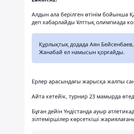
Алдын ала берілген өтінім бойынша 
деп хабарлайды Ұлттық олимпиада ком
Құрлықтық додада Аян Бейсенбаев,
Жанабай ел намысын қорғайды.
Ерлер арасындағы жарысқа жалпы са
Айта кетейік, турнир 23 мамырда өтед
Бұған дейін Үндістанда ауыр атлетик
зілтеміршілер көрсеткіші жариялаға