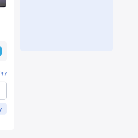
Кіру
у