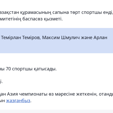
Қазақстан құрамасының сапына төрт спортшы енді
итетінің баспасөз қызметі.
 Темірлан Теміров, Максим Шмулич және Арлан
ны 70 спортшы қатысады.
і.
адан Азия чемпионаты өз мәресіне жеткенін, отанд
нын
жазғанбыз
.