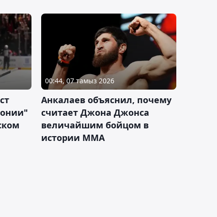
00:44, 07 тамыз 2026
ст
Анкалаев объяснил, почему
лонии"
считает Джона Джонса
ском
величайшим бойцом в
истории ММА