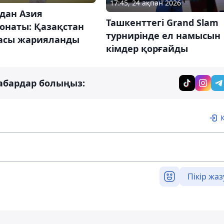
17:45, 24 ақпан 2026
дан Азия
Ташкенттегі Grand Slam
онаты: Қазақстан
турнирінде ел намысын
асы жарияланды
кімдер қорғайды
абардар болыңыз:
Пікір жаз