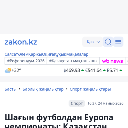
Қаз
Саясат
Әлем
Қаржы
Оқиға
Құқық
Мақалалар
#Референдум-2026
#Қазақстан мақтанышы
+32°
$
469.93
€
541.64
₽
5.71
Басты
Барлық жаңалықтар
Спорт жаңалықтары
Спорт
16:37, 24 мамыр 2026
Шағын футболдан Еуропа
чемпионаты: Қазақстан