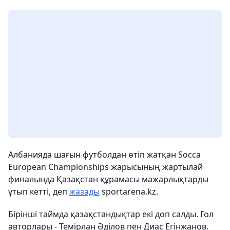
Албанияда шағын футболдан өтіп жатқан Socca
European Championships жарысының жартылай
финалында Қазақстан құрамасы мажарлықтарды
ұтып кетті, деп
жазады
sportarena.kz.
Бірінші таймда қазақстандықтар екі доп салды. Гол
авторлары - Темірлан Әділов пен Диас Егінжанов.