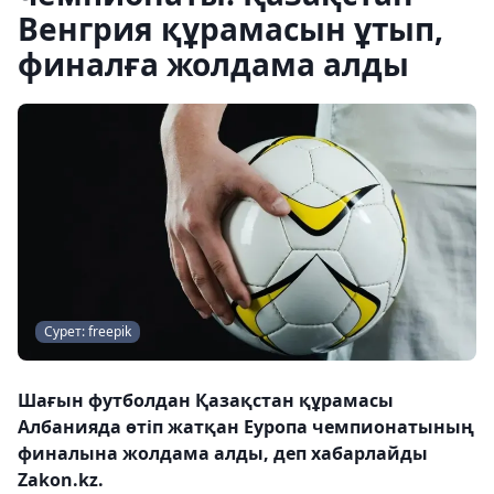
Венгрия құрамасын ұтып,
финалға жолдама алды
Сурет: freepik
Шағын футболдан Қазақстан құрамасы
Албанияда өтіп жатқан Еуропа чемпионатының
финалына жолдама алды, деп хабарлайды
Zakon.kz.