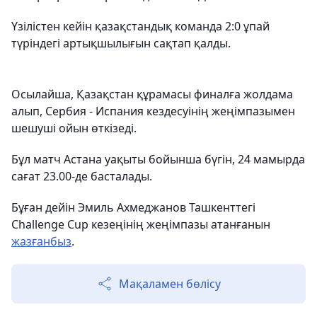
Үзілістен кейін қазақстандық команда 2:0 ұпай
түріндегі артықшылығын сақтап қалды.
Осылайша, Қазақстан құрамасы финалға жолдама
алып, Сербия - Испания кездесуінің жеңімпазымен
шешуші ойын өткізеді.
Бұл матч Астана уақыты бойынша бүгін, 24 мамырда
сағат 23.00-де басталады.
Бұған дейін Эмиль Ахмеджанов Ташкенттегі
Challenge Cup кезеңінің жеңімпазы атанғанын
жазғанбыз
.
Мақаламен бөлісу