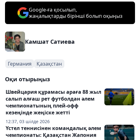
Google-ға қосылып,
жаңалықтарды бірінші болып оқыңыз
Камшат Сатиева
Германия
Қазақстан
Оқи отырыңыз
Швейцария құрамасы араға 88 жыл
салып алғаш рет футболдан әлем
чемпионатының плей-офф
кезеңінде жеңіске жетті
12:37, 03 шілде 2026
Үстел теннисінен командалық әлем
чемпионаты: Қазақстан Жапония