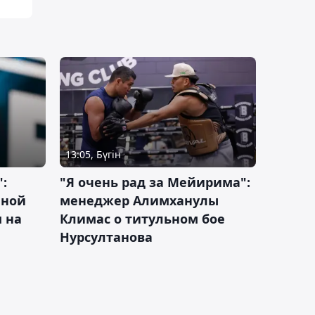
13:05, Бүгін
:
"Я очень рад за Мейирима":
чной
менеджер Алимханулы
 на
Климас о титульном бое
Нурсултанова