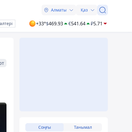
Алматы
Қаз
+33°
$
469.93
€
541.64
₽
5.71
алтері
рт
Соңғы
Танымал