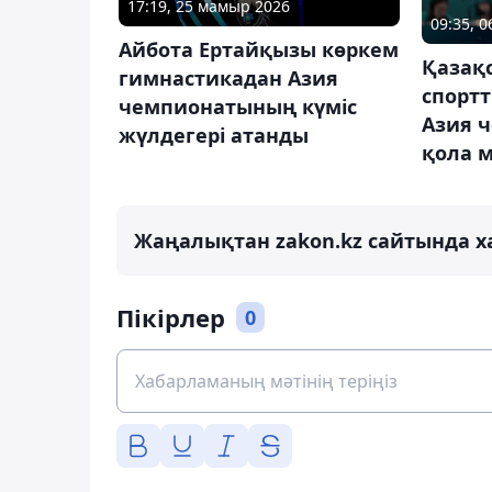
17:19, 25 мамыр 2026
09:35, 
Айбота Ертайқызы көркем
Қазақ
гимнастикадан Азия
спорт
чемпионатының күміс
Азия 
жүлдегері атанды
қола 
Жаңалықтан zakon.kz сайтында х
Пікірлер
0