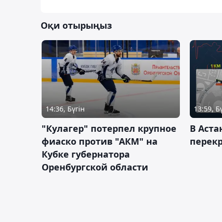
Оқи отырыңыз
14:36, Бүгін
13:59, Б
"Кулагер" потерпел крупное
В Аста
фиаско против "АКМ" на
перек
Кубке губернатора
Оренбургской области