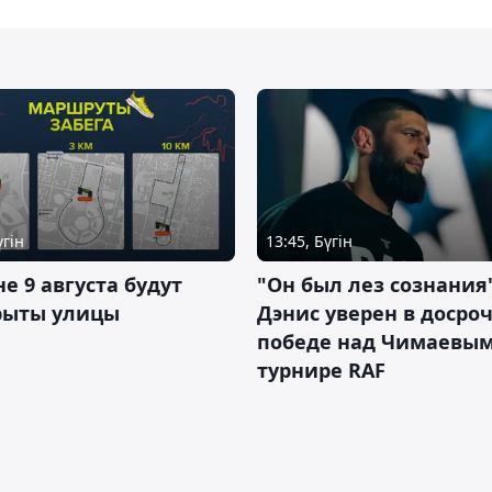
үгін
13:45, Бүгін
не 9 августа будут
"Он был лез сознания"
рыты улицы
Дэнис уверен в досро
победе над Чимаевым
турнире RAF