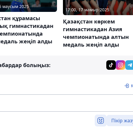
06 маусым 2025
17:00, 17 мамыр 2025
стан құрамасы
Қазақстан көркем
тық гимнастикадан
гимнастикадан Азия
чемпионатында
чемпионатында алтын
медаль жеңіп алды
медаль жеңіп алды
абардар болыңыз:
Пікір жаз