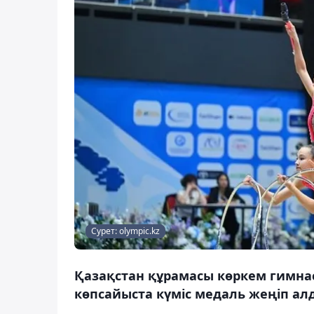
Сурет: olympic.kz
Қазақстан құрамасы көркем гимн
көпсайыста күміс медаль жеңіп алд