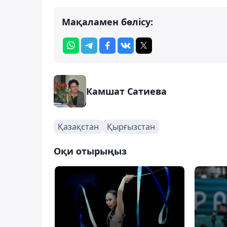
Мақаламен бөлісу:
Камшат Сатиева
Қазақстан
Қырғызстан
Оқи отырыңыз