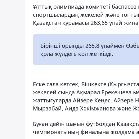
Ұлттық олимпиада комитеті баспасөз
спортшылардың жекелей және топтық 
Қазақстан құрамасы 263,65 ұпай жина
Бірінші орынды 265,8 ұпаймен Өзб
қола жүлдеге қол жеткізді.
Еске сала кетсек, Бішкекте (Қырғызст
жекелей сында Ақмарал Ерекешева ме
жаттығуларда Айзере Кеңес, Айзере 
Мырзабай, Аида Хәкімжанова және Жа
Бұған дейін шағын футболдан Қазақст
чемпионатының финалына жолдама 