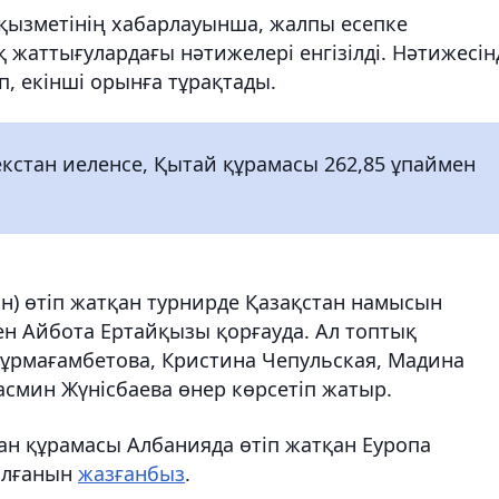
 қызметінің хабарлауынша, жалпы есепке
жаттығулардағы нәтижелері енгізілді. Нәтижесін
п, екінші орынға тұрақтады.
екстан иеленсе, Қытай құрамасы 262,85 ұпаймен
ан) өтіп жатқан турнирде Қазақстан намысын
н Айбота Ертайқызы қорғауда. Ал топтық
Нұрмағамбетова, Кристина Чепульская, Мадина
смин Жүнісбаева өнер көрсетіп жатыр.
ан құрамасы Албанияда өтіп жатқан Еуропа
алғанын
жазғанбыз
.