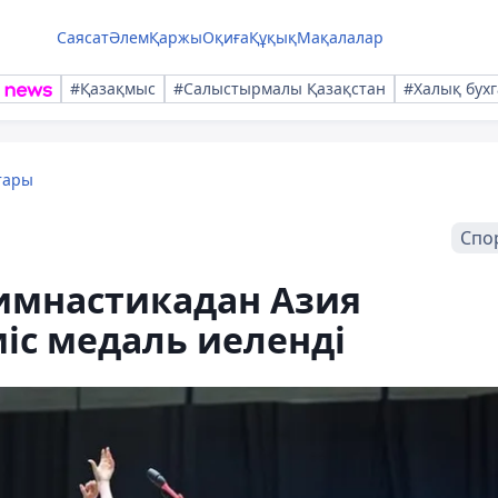
Саясат
Әлем
Қаржы
Оқиға
Құқық
Мақалалар
#Қазақмыс
#Салыстырмалы Қазақстан
#Халық бухг
тары
Спо
гимнастикадан Азия
іс медаль иеленді