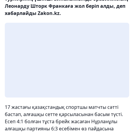
Леонарду Шторк Франкаға жол беріп алды, деп
хабарлайды Zakon.kz.
17 жастағы қазақстандық спортшы матчты сәтті
бастап, алғашқы сетте қарсыласынан басым түсті.
Есеп 4:1 болған тұста брейк жасаған Нұрланұлы
алғашқы партияны 6:3 есебімен өз пайдасына