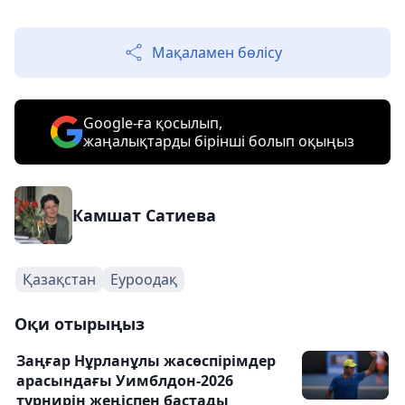
Мақаламен бөлісу
Google-ға қосылып,
жаңалықтарды бірінші болып оқыңыз
Камшат Сатиева
Қазақстан
Еуроодақ
Оқи отырыңыз
Заңғар Нұрланұлы жасөспірімдер
арасындағы Уимблдон-2026
турнирін жеңіспен бастады