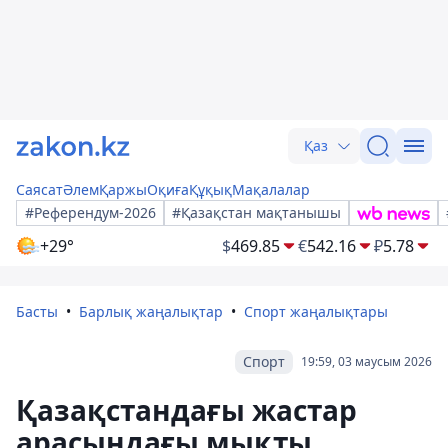
Қаз
Саясат
Әлем
Қаржы
Оқиға
Құқық
Мақалалар
#Референдум-2026
#Қазақстан мақтанышы
+29°
$
469.85
€
542.16
₽
5.78
Басты
Барлық жаңалықтар
Спорт жаңалықтары
Спорт
19:59, 03 маусым 2026
Қазақстандағы жастар
арасындағы мықты