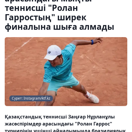
теннисші "Ролан
Гарростың" ширек
финалына шыға алмады
Сурет: Instagram/ktf.kz
Қазақстандық теннисші Заңғар Нұрланұлы
жасөспірімдер арасындағы "Ролан Гаррос"
турнирінің үшінші айналымында бразилиялық