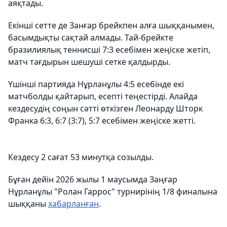
аяқтады.
Екінші сетте де Занғар брейкпен алға шыққанымен,
басымдықты сақтай алмады. Тай-брейкте
бразилиялық теннисші 7:3 есебімен жеңіске жетіп,
матч тағдырын шешуші сетке қалдырды.
Үшінші партияда Нұрланұлы 4:5 есебінде екі
матчболды қайтарып, есепті теңестірді. Алайда
кездесудің соңын сәтті өткізген Леонарду Шторк
Франка 6:3, 6:7 (3:7), 5:7 есебімен жеңіске жетті.
Кездесу 2 сағат 53 минутқа созылды.
Бұған дейін 2026 жылы 1 маусымда Заңғар
Нұрланұлы "Ролан Гаррос" турнирінің 1/8 финалына
шыққаны
хабарланған
.