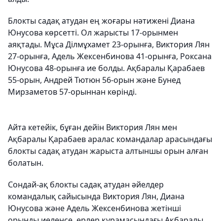
Блокты садақ атудан ең жоғары нәтижені Диана
Юнусова көрсетті. Ол жарысты 17-орынмен
аяқтады. Мұса Ділмұхамет 23-орынға, Виктория Лян
27-орынға, Адель Жексенбинова 41-орынға, Роксана
Юнусова 48-орынға ие болды. Ақбаралы Қарабаев
55-орын, Андрей Тютюн 56-орын және Бунед
Мирзаметов 57-орыннан көрінді.
Айта кетейік, бұған дейін Виктория Лян мен
Ақбаралы Қарабаев аралас командалар арасындағы
блокты садақ атудан жарыста алтыншы орын алған
болатын.
Сондай-ақ блокты садақ атудан әйелдер
командалық сайысында Виктория Лян, Диана
Юнусова және Адель Жексенбинова жетінші
орынды иеленсе, ерлер құрамасындағы Ақбаралы