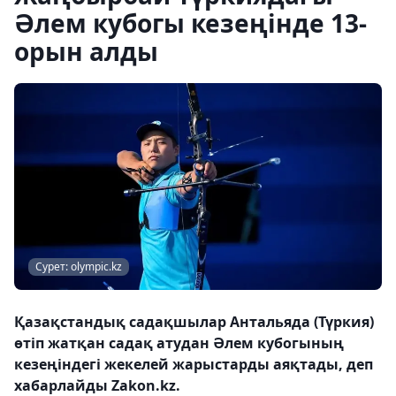
Әлем кубогы кезеңінде 13-
орын алды
Сурет: olympic.kz
Қазақстандық садақшылар Антальяда (Түркия)
өтіп жатқан садақ атудан Әлем кубогының
кезеңіндегі жекелей жарыстарды аяқтады, деп
хабарлайды Zakon.kz.