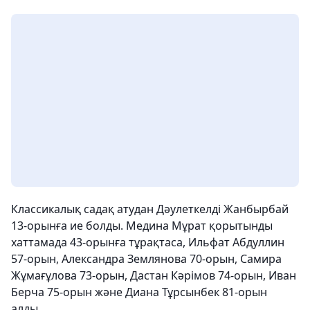
Классикалық садақ атудан Дәулеткелді Жанбырбай
13-орынға ие болды. Медина Мұрат қорытынды
хаттамада 43-орынға тұрақтаса, Ильфат Абдуллин
57-орын, Александра Землянова 70-орын, Самира
Жұмағұлова 73-орын, Дастан Кәрімов 74-орын, Иван
Берча 75-орын және Диана Тұрсынбек 81-орын
алды.