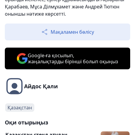
Қарабаев, Мұса Ділмұхамет және Андрей Тютюн
оныншы нәтиже көрсетті.
Мақаламен бөлісу
Google-ға қосылып,
жаңалықтарды бірінші болып оқыңыз
Айдос Қали
Қазақстан
Оқи отырыңыз
Қазақстан стенд атудан