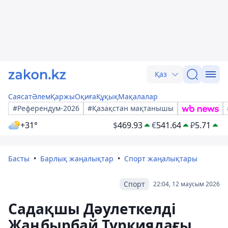
Қаз
Саясат
Әлем
Қаржы
Оқиға
Құқық
Мақалалар
#Референдум-2026
#Қазақстан мақтанышы
+31°
$
469.93
€
541.64
₽
5.71
Басты
Барлық жаңалықтар
Спорт жаңалықтары
Спорт
22:04, 12 маусым 2026
Садақшы Дәулеткелді
Жаңбырбай Түркиядағы