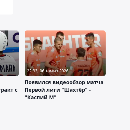
22:33, 06 тамыз 2026
Появился видеообзор матча
ракт с
Первой лиги "Шахтёр" -
"Каспий М"