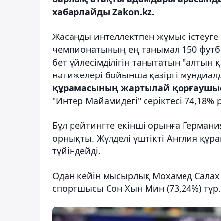
хабарлайды Zakon.kz.
Жасанды интеллектпен жұмыс істеуге
чемпионатының ең танымал 150 футб
бет үйлесімділігін танытатын "алтын 
нәтижелері бойынша қазіргі мундиал
құрамасының жартылай қорғаушыс
"Интер Майамидегі" серіктесі 74,18% 
Бұл рейтингте екінші орынға Герма
орнықты. Жүлделі үштікті Англия қ
түйіндейді.
Одан кейін мысырлық Мохамед Салах (
спортшысы Сон Хын Мин (73,24%) тұр.