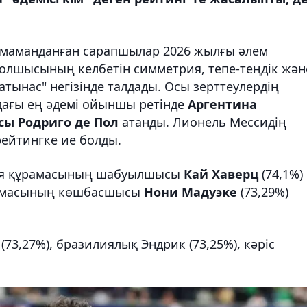
 маманданған сарапшылар 2026 жылғы әлем
олшысының келбетін симметрия, тепе-теңдік жән
қатынас" негізінде талдады. Осы зерттеулердің
дағы ең әдемі ойыншы ретінде
Аргентина
ы Родриго де Пол
атанды. Лионель Мессидің
рейтингке ие болды.
ния құрамасының шабуылшысы
Кай Хаверц
(74,1%)
ұрамасының көшбасшысы
Нони Мадуэке
(73,29%)
73,27%), бразилиялық Эндрик (73,25%), кәріс