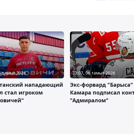
06 тамыз 2026
23:07, 06 тамыз 2026
станский нападающий
Экс-форвард "Барыса"
л стал игроком
Камара подписал конт
новичей"
"Адмиралом"