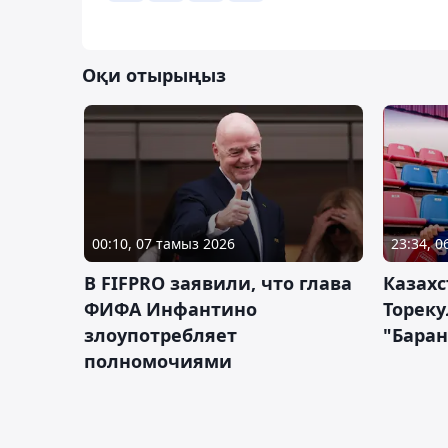
Оқи отырыңыз
00:10, 07 тамыз 2026
23:34, 
В FIFPRO заявили, что глава
Казах
ФИФА Инфантино
Тореку
злоупотребляет
"Бара
полномочиями