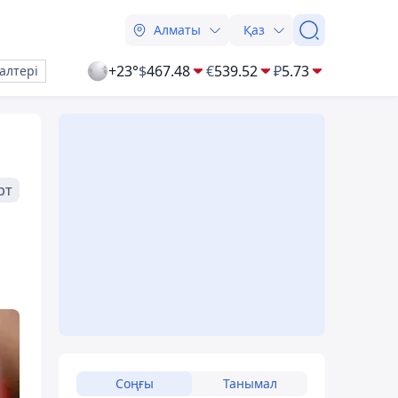
Алматы
Қаз
+23°
$
467.48
€
539.52
₽
5.73
алтері
рт
Соңғы
Танымал