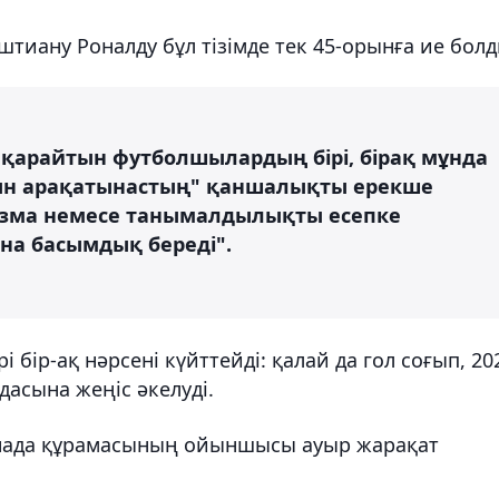
тиану Роналду бұл тізімде тек 45-орынға ие болд
т қарайтын футболшылардың бірі, бірақ мұнда
тын арақатынастың" қаншалықты ерекше
ризма немесе танымалдылықты есепке
на басымдық береді".
 бір-ақ нәрсені күйттейді: қалай да гол соғып, 20
асына жеңіс әкелуді.
Канада құрамасының ойыншысы ауыр жарақат