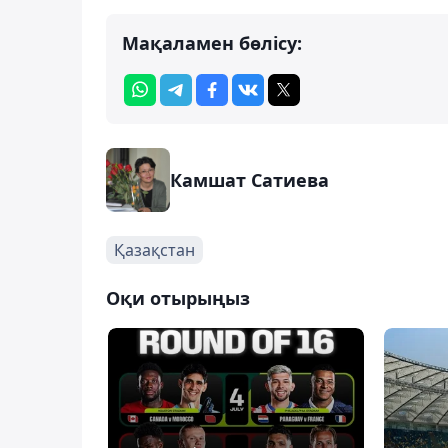
Мақаламен бөлісу:
Камшат Сатиева
Қазақстан
Оқи отырыңыз