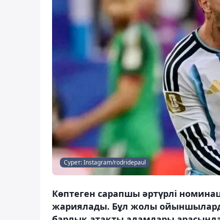
Сурет: Instagram/rodridepaul
Көптеген сарапшы әртүрлі номина
жариялады. Бұл жолы ойыншылардың
барлық атақты адамдары арасында 