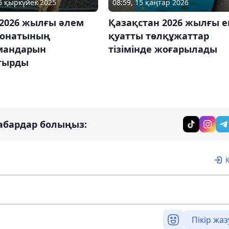
26 қыркүйек 2025
08:59, 15 қаңтар 2026
2026 жылғы әлем
Қазақстан 2026 жылғы е
онатының
қуатты төлқұжаттар
мандарын
тізімінде жоғарылады
тырды
абардар болыңыз:
Пікір жаз