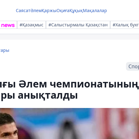
Саясат
Әлем
Қаржы
Оқиға
Құқық
Мақалалар
#Қазақмыс
#Салыстырмалы Қазақстан
#Халық бухг
тары
Спо
ылғы Әлем чемпионатының
ары анықталды