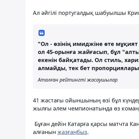
Ал әйгілі португалдық шабуылшы Криш
"Ол - өзінің имиджіне өте мұқия
ол 45-орынға жайғасып, бұл "ал
екенін байқатады. Ол стиль, ха
алмайды, тек бет пропорциялары
Аталған рейтингті жасаушылар
41 жастағы ойыншының өзі бұл күндері
жылғы әлем чемпионатында өз команд
Бұған дейін Катарға қарсы матчта 
алғанын
жазғанбыз
.