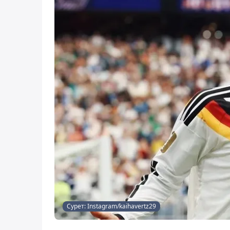
Сурет: Instagram/kaihavertz29