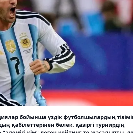
циялар бойынша үздік футболшылардың тізімі
 қабілеттерінен бөлек, қазіргі турнирдің
"әдемісі кім" деген рейтинг те жасалыпты, д