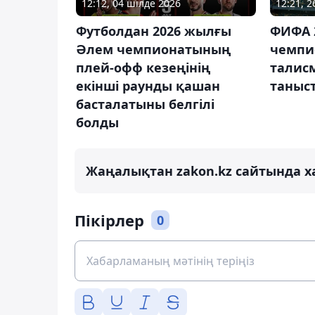
12:12, 04 шілде 2026
12:21, 
Футболдан 2026 жылғы
ФИФА 
Әлем чемпионатының
чемпи
плей-офф кезеңінің
талис
екінші раунды қашан
таныс
басталатыны белгілі
болды
Жаңалықтан zakon.kz сайтында х
Пікірлер
0