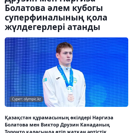
Болатова әлем кубогы
суперфиналының қола
жүлдегерлері атанды
Сурет: olympic.kz
Қазақстан құрамасының өкілдері Наргиза
Болатова мен Виктор Друзин Канаданың
Торонто қаласында өтіп жатқан әртістік