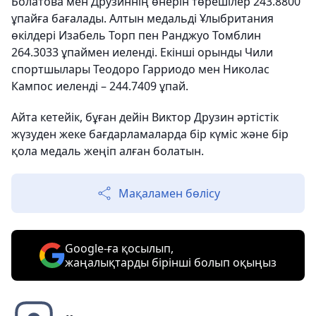
Болатова мен Друзиннің өнерін төрешілер 243.8800
ұпайға бағалады. Алтын медальді Ұлыбритания
өкілдері Изабель Торп пен Ранджуо Томблин
264.3033 ұпаймен иеленді. Екінші орынды Чили
спортшылары Теодоро Гарриодо мен Николас
Кампос иеленді – 244.7409 ұпай.
Айта кетейік, бұған дейін Виктор Друзин әртістік
жүзуден жеке бағдарламаларда бір күміс және бір
қола медаль жеңіп алған болатын.
Мақаламен бөлісу
Google-ға қосылып,
жаңалықтарды бірінші болып оқыңыз