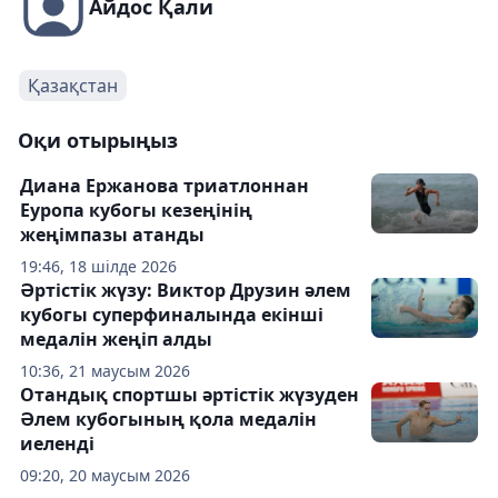
Айдос Қали
Қазақстан
Оқи отырыңыз
Диана Ержанова триатлоннан
Еуропа кубогы кезеңінің
жеңімпазы атанды
19:46, 18 шілде 2026
Әртістік жүзу: Виктор Друзин әлем
кубогы суперфиналында екінші
медалін жеңіп алды
10:36, 21 маусым 2026
Отандық спортшы әртістік жүзуден
Әлем кубогының қола медалін
иеленді
09:20, 20 маусым 2026