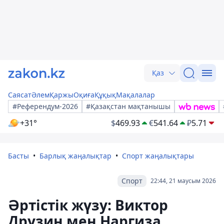
Қаз
Саясат
Әлем
Қаржы
Оқиға
Құқық
Мақалалар
#Референдум-2026
#Қазақстан мақтанышы
+31°
$
469.93
€
541.64
₽
5.71
Басты
Барлық жаңалықтар
Спорт жаңалықтары
Спорт
22:44, 21 маусым 2026
Әртістік жүзу: Виктор
Друзин мен Наргиза