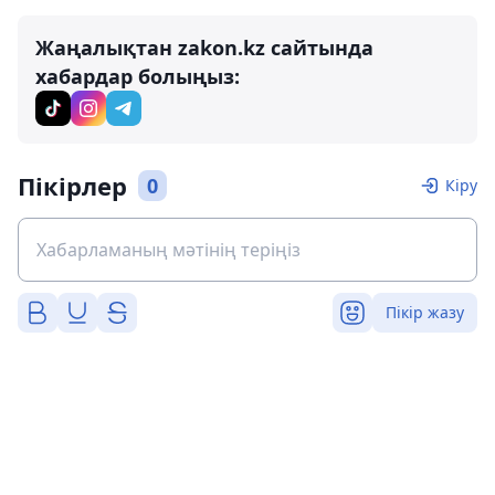
Жаңалықтан zakon.kz сайтында
хабардар болыңыз:
Пікірлер
0
Кіру
Пікір жазу